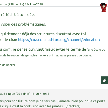
n fou
(
298
points)
15-Juin-2018
réfléchit à ton idée.
 vision des problématiques.
s qui tiennent déjà des structures discutent avec toi.
sur le chan
https://coa.crapaud-fou.org/channel/education
u com', je pense qu'il vaut mieux éviter le terme de
"une école de
ient de beaucoup de gens, les hackers ont mauvaise presse que bonne.
pe de hacker.
aud dingue
(
96
points)
15-Juin-2018
mais pour son future nom je ne sais pas. J'aimerai bien pour que ça porte
 risque c'est la confusion avec les pirates... (crackers)