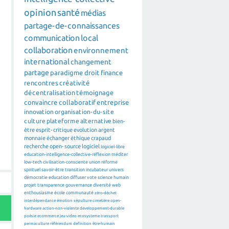
opinion
santé
médias
partage-de-connaissances
communication
local
collaboration
environnement
international
changement
partage
paradigme
droit
finance
rencontres
créativité
décentralisation
témoignage
convaincre
collaboratif
entreprise
innovation
organisation-du-site
culture
plateforme
alternative
bien-
être
esprit-critique
evolution
argent
monnaie
échanger
éthique
crapaud
recherche
open-source
logiciel
logiciel-libre
education-intelligence-collective-réflexion
méditer
low-tech
civilisation-consciente
union
réforme
spirituel
savoir-être
transition
incubateur
univers
démocratie
education
diffuser
vote
science
humain
projet
transparence
gouvernance
diversité
web
enthousiasme
école
communauté
zéro-déchet
interdépendance
émotion
sépulture
cimetière
open-
hardware
action-non-violente
developpement-durable
poésie
ecommerce
jeu-video
ecosysteme
transport
permaculture
référendum
definition
être-humain