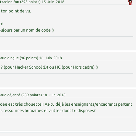
tracien fou
(
298
points)
15-Juin-2018
 ton point de vu.
rd.
jours par un nom de code :)
aud dingue
(
96
points)
16-Juin-2018
? (pour Hacker School :D) ou HC (pour Hors cadre) :)
aud déjanté
(
239
points)
18-Juin-2018
'idée est très chouette ! As-tu déjà les enseignants/encadrants partant
es ressources humaines et autres dont tu disposes?