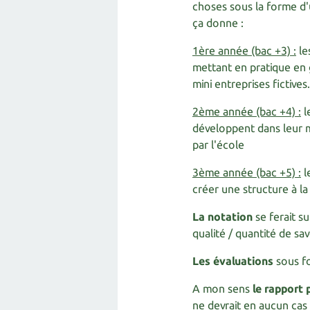
choses sous la forme d'
ça donne :
1ère année (bac +3) :
le
mettant en pratique en
mini entreprises fictives.
2ème année (bac +4) :
l
développent dans leur 
par l'école
3ème année (bac +5) :
l
créer une structure à la
La notation
se ferait s
qualité / quantité de sa
Les évaluations
sous fo
A mon sens
le rapport 
ne devrait en aucun cas