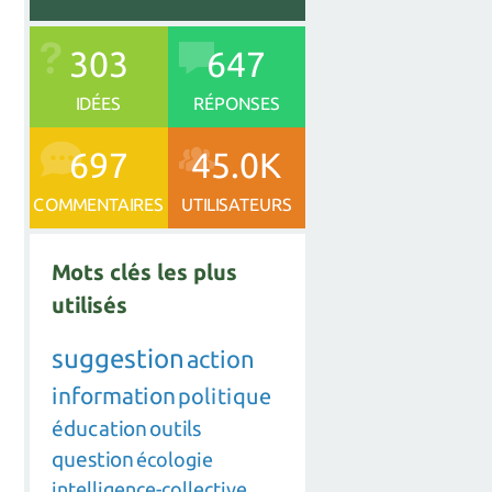
303
647
IDÉES
RÉPONSES
697
45.0K
COMMENTAIRES
UTILISATEURS
Mots clés les plus
utilisés
suggestion
action
information
politique
éducation
outils
question
écologie
intelligence-collective