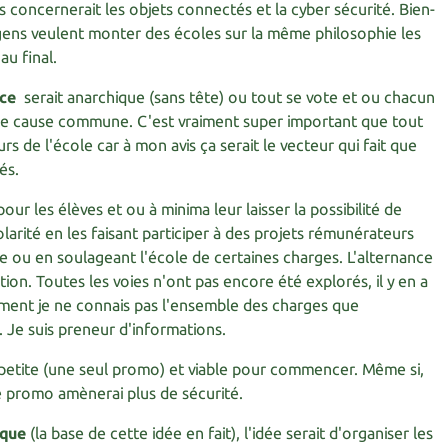
s concernerait les objets connectés et la cyber sécurité. Bien-
 gens veulent monter des écoles sur la même philosophie les
au final.
ce
serait anarchique (sans tête) ou tout se vote et ou chacun
une cause commune. C'est vraiment super important que tout
rs de l'école car à mon avis ça serait le vecteur qui fait que
és.
our les élèves et ou à minima leur laisser la possibilité de
olarité en les faisant participer à des projets rémunérateurs
e ou en soulageant l'école de certaines charges. L'alternance
tion. Toutes les voies n'ont pas encore été explorés, il y en a
ment je ne connais pas l'ensemble des charges que
 Je suis preneur d'informations.
 petite (une seul promo) et viable pour commencer. Même si,
 promo amènerai plus de sécurité.
ique
(la base de cette idée en fait), l'idée serait d'organiser les