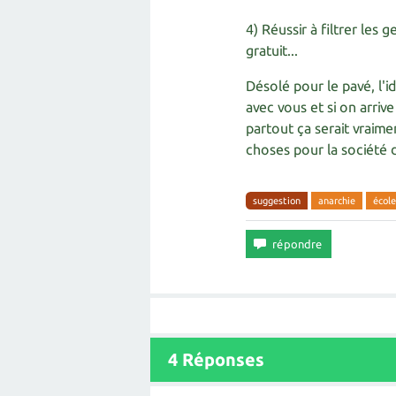
4) Réussir à filtrer les 
gratuit...
Désolé pour le pavé, l'i
avec vous et si on arri
partout ça serait vraim
choses pour la société 
suggestion
anarchie
école
4
Réponses