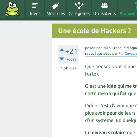
Idées
Mots clés
Catégories
Utilisateurs
Proposer
Une école de Hackers ?
posée
par
loizo
Crapaud dingu
+21
recatégorisées
par
Flo.Cuvelli
votes
Que pensez vous d'une é
1.5k
vues
forte).
C'est une idée qui me tr
cette raison qui fait que
L'idée c'est d'avoir une
plus avoir peur de leurs
d'un système. En quelqu
Le niveau scolaire
que j