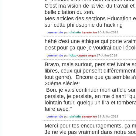
C'est ma vision de la vie, du travail e
belle citation du zen.
Mes articles des sections Education 
sur cette philosophie du hacking
commentée
par
christin
16-Juillet-2018
Batracien fou
héhé c'est une éthique qui porte vraim
c'est pour ça que je voudrai que l'écol
commentée
par
loizo
17-Juillet-2018
Crapaud dingue
Bravo, mais surtout, persiste! Notre s
libres, ceux qui pensent différemment
tout genre). Encore que ça semble s'a
20ème siècle!!
Bon, je vais continuer mon article sur 
persiste, je persiste, en me disant "qu
lointain futur, quelqu'un lira et tombe
faire avec."
commentée
par
christin
18-Juillet-2018
Batracien fou
Merci pour tes encouragements, ça me f
Je ne vie pas vraiment dans notre socié