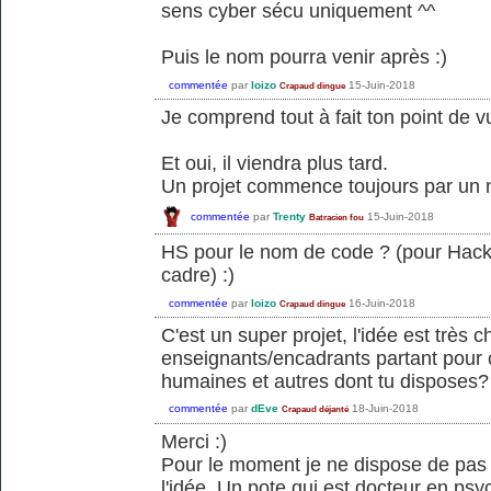
sens cyber sécu uniquement ^^
Puis le nom pourra venir après :)
commentée
par
loizo
15-Juin-2018
Crapaud dingue
Je comprend tout à fait ton point de v
Et oui, il viendra plus tard.
Un projet commence toujours par un 
commentée
par
Trenty
15-Juin-2018
Batracien fou
HS pour le nom de code ? (pour Hack
cadre) :)
commentée
par
loizo
16-Juin-2018
Crapaud dingue
C'est un super projet, l'idée est très c
enseignants/encadrants partant pour 
humaines et autres dont tu disposes?
commentée
par
dEve
18-Juin-2018
Crapaud déjanté
Merci :)
Pour le moment je ne dispose de pas g
l'idée. Un pote qui est docteur en psy