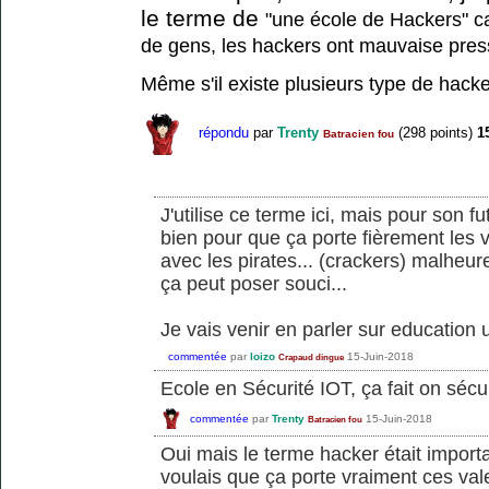
le terme de
"une école de Hackers" c
de gens, les hackers ont mauvaise pre
Même s'il existe plusieurs type de hacke
répondu
par
Trenty
(
298
points)
1
Batracien fou
J'utilise ce terme ici, mais pour son f
bien pour que ça porte fièrement les v
avec les pirates... (crackers) malheu
ça peut poser souci...
Je vais venir en parler sur education u
commentée
par
loizo
15-Juin-2018
Crapaud dingue
Ecole en Sécurité IOT, ça fait on sécur
commentée
par
Trenty
15-Juin-2018
Batracien fou
Oui mais le terme hacker était import
voulais que ça porte vraiment ces val