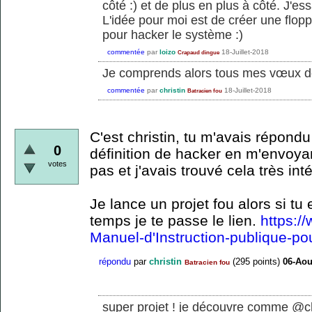
côté :) et de plus en plus à côté. J'ess
L'idée pour moi est de créer une flo
pour hacker le système :)
commentée
par
loizo
18-Juillet-2018
Crapaud dingue
Je comprends alors tous mes vœux de
commentée
par
christin
18-Juillet-2018
Batracien fou
C'est christin, tu m'avais répond
0
définition de hacker en m'envoyan
votes
pas et j'avais trouvé cela très int
Je lance un projet fou alors si tu 
temps je te passe le lien.
https://
Manuel-d'Instruction-publique-po
répondu
par
christin
(
295
points)
06-Aou
Batracien fou
super projet ! je découvre comme @ch