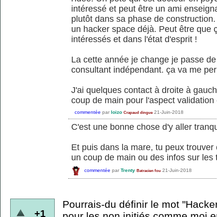
intéressé et peut être un ami enseigna
plutôt dans sa phase de construction.
un hacker space déjà. Peut être que ç
intéressés et dans l'état d'esprit !
La cette année je change je passe de
consultant indépendant. ça va me per
J'ai quelques contact à droite à gauche
coup de main pour l'aspect validation
commentée
par
loizo
21-Juin-2018
Crapaud dingue
C'est une bonne chose d'y aller tranqu
Et puis dans la mare, tu peux trouve
un coup de main ou des infos sur les 
commentée
par
Trenty
21-Juin-2018
Batracien fou
Pourrais-du définir le mot "Hacke
+1
pour les non initiés comme moi en