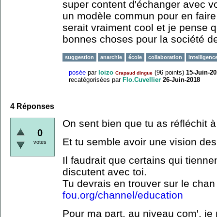
super content d'échanger avec vou
un modèle commun pour en faire 
serait vraiment cool et je pense 
bonnes choses pour la société d
suggestion
anarchie
école
collaboration
intelligenc
posée
par
loizo
(
96
points)
15-Juin-2
Crapaud dingue
recatégorisées
par
Flo.Cuvellier
26-Juin-2018
4
Réponses
On sent bien que tu as réfléchit à
0
Et tu semble avoir une vision de
votes
Il faudrait que certains qui tienn
discutent avec toi.
Tu devrais en trouver sur le cha
fou.org/channel/education
Pour ma part, au niveau com', je 