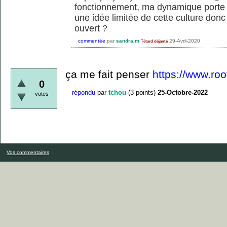
fonctionnement, ma dynamique porte u
une idée limitée de cette culture donc 
ouvert ?
commentée
par
sandra.m
29-Avril-2020
Tétard déjanté
ça me fait penser
https://www.roo
0
répondu
par
tchou
(
3
points)
25-Octobre-2022
votes
Vos commentaires