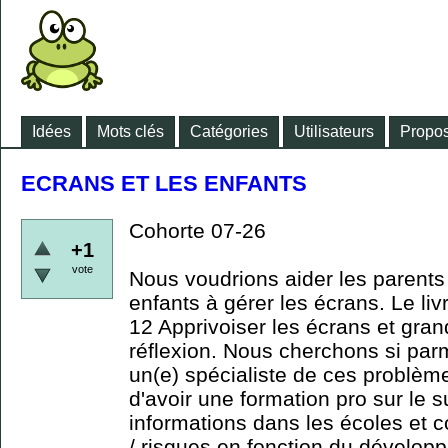
Idées
Mots clés
Catégories
Utilisateurs
Propos
ECRANS ET LES ENFANTS
Cohorte 07-26
+1
vote
Nous voudrions aider les parents
enfants à gérer les écrans. Le liv
12 Apprivoiser les écrans et gran
réflexion. Nous cherchons si parm
un(e) spécialiste de ces problème
d'avoir une formation pro sur le s
informations dans les écoles et 
/ risques en fonction du dévelo