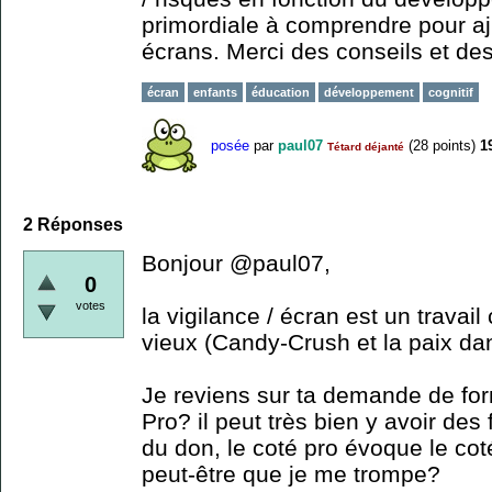
primordiale à comprendre pour aju
écrans. Merci des conseils et des
écran
enfants
éducation
développement
cognitif
posée
par
paul07
(
28
points)
1
Tétard déjanté
2
Réponses
Bonjour @paul07,
0
votes
la vigilance / écran est un trava
vieux (Candy-Crush et la paix da
Je reviens sur ta demande de for
Pro? il peut très bien y avoir des
du don, le coté pro évoque le co
peut-être que je me trompe?