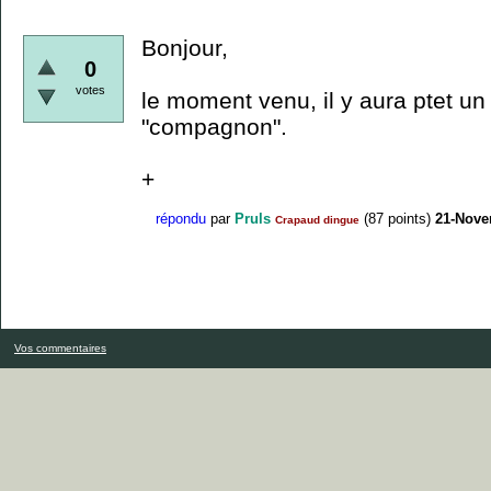
Bonjour,
0
votes
le moment venu, il y aura ptet un l
"compagnon".
+
répondu
par
Pruls
(
87
points)
21-Nove
Crapaud dingue
Vos commentaires