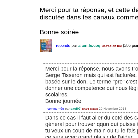
Merci pour ta réponse, et cette 
discutée dans les canaux comme 
Bonne soirée
répondu
par
alain.le.coq
(
386
poi
Batracien fou
Merci pour la réponse, nous avons tr
Serge Tisseron mais qui est facturée
basée sur le don. Le terme "pro" c'est
donner une compétence qui nous légi
scolaires.
Bonne journée
commentée
par
paul07
20-Novembre-2018
Tétard déjanté
Dans ce cas il faut aller du coté des
général pour trouver qqun qui puisse t
tu veux un coup de main ou tu le fais
ce sera avec grand plaisir de t'aider