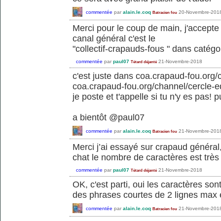
commentée
par
alain.le.coq
20-Novembre-201
Batracien fou
Merci pour le coup de main, j'accepte
canal général c'est le
"collectif-crapauds-fous " dans catégo
commentée
par
paul07
21-Novembre-2018
Tétard déjanté
c'est juste dans coa.crapaud-fou.org
coa.crapaud-fou.org/channel/cercle-e
je poste et t'appelle si tu n'y es pas! 
a bientôt @paul07
commentée
par
alain.le.coq
21-Novembre-201
Batracien fou
Merci j’ai essayé sur crapaud général,
chat le nombre de caractères est très l
commentée
par
paul07
21-Novembre-2018
Tétard déjanté
OK, c'est parti, oui les caractères son
des phrases courtes de 2 lignes max 
commentée
par
alain.le.coq
21-Novembre-201
Batracien fou