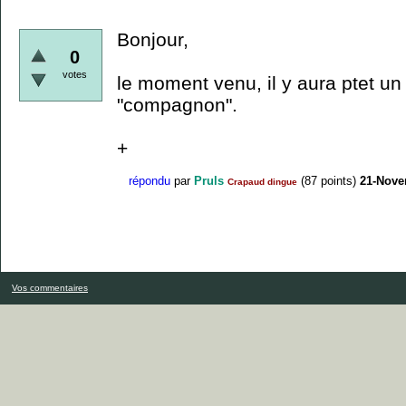
Bonjour,
0
votes
le moment venu, il y aura ptet un l
"compagnon".
+
répondu
par
Pruls
(
87
points)
21-Nove
Crapaud dingue
Vos commentaires