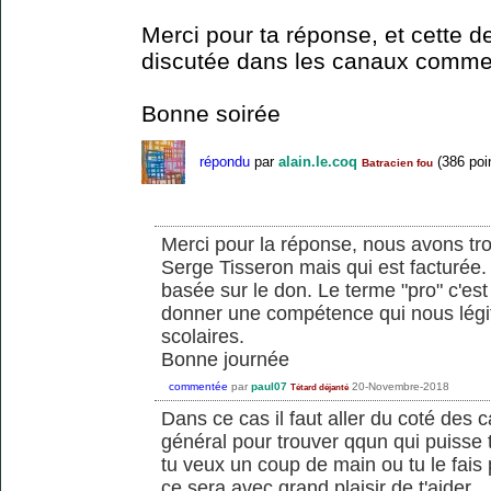
Merci pour ta réponse, et cette 
discutée dans les canaux comme 
Bonne soirée
répondu
par
alain.le.coq
(
386
poi
Batracien fou
Merci pour la réponse, nous avons tr
Serge Tisseron mais qui est facturée
basée sur le don. Le terme "pro" c'est
donner une compétence qui nous légi
scolaires.
Bonne journée
commentée
par
paul07
20-Novembre-2018
Tétard déjanté
Dans ce cas il faut aller du coté des
général pour trouver qqun qui puisse t
tu veux un coup de main ou tu le fais
ce sera avec grand plaisir de t'aider