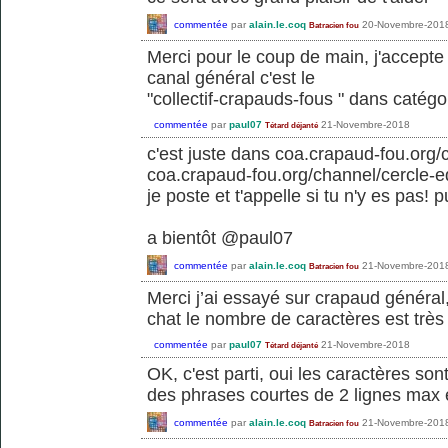
commentée
par
alain.le.coq
20-Novembre-201
Batracien fou
Merci pour le coup de main, j'accepte
canal général c'est le
"collectif-crapauds-fous " dans catégo
commentée
par
paul07
21-Novembre-2018
Tétard déjanté
c'est juste dans coa.crapaud-fou.org
coa.crapaud-fou.org/channel/cercle-e
je poste et t'appelle si tu n'y es pas! 
a bientôt @paul07
commentée
par
alain.le.coq
21-Novembre-201
Batracien fou
Merci j’ai essayé sur crapaud général,
chat le nombre de caractères est très l
commentée
par
paul07
21-Novembre-2018
Tétard déjanté
OK, c'est parti, oui les caractères son
des phrases courtes de 2 lignes max 
commentée
par
alain.le.coq
21-Novembre-201
Batracien fou