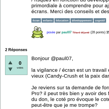
primordiale à comprendre pour aju
écrans. Merci des conseils et des
écran
enfants
éducation
développement
cognitif
posée
par
paul07
(
28
points)
1
Tétard déjanté
2
Réponses
Bonjour @paul07,
0
votes
la vigilance / écran est un trava
vieux (Candy-Crush et la paix da
Je reviens sur ta demande de for
Pro? il peut très bien y avoir des
du don, le coté pro évoque le co
peut-être que je me trompe?