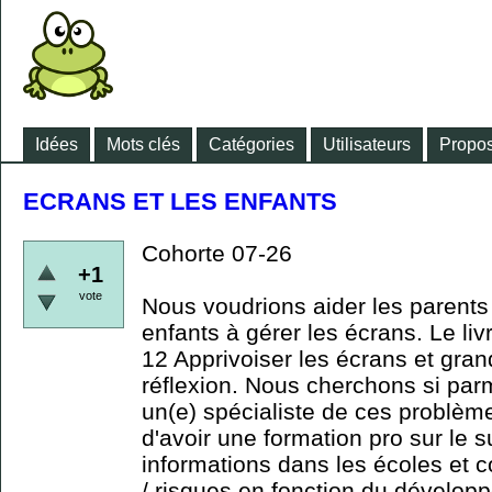
Idées
Mots clés
Catégories
Utilisateurs
Propos
ECRANS ET LES ENFANTS
Cohorte 07-26
+1
vote
Nous voudrions aider les parents
enfants à gérer les écrans. Le liv
12 Apprivoiser les écrans et gran
réflexion. Nous cherchons si parm
un(e) spécialiste de ces problème
d'avoir une formation pro sur le s
informations dans les écoles et 
/ risques en fonction du dévelo