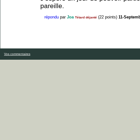
pareille.
répondu
par
Joa
(
22
points)
11-Septemb
Tétard déjanté
Vos commentaires