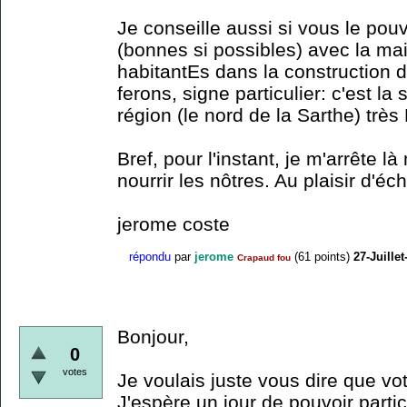
Je conseille aussi si vous le pouv
(bonnes si possibles) avec la mair
habitantEs dans la construction d
ferons, signe particulier: c'est l
région (le nord de la Sarthe) très 
Bref, pour l'instant, je m'arrête 
nourrir les nôtres. Au plaisir d'éc
jerome coste
répondu
par
jerome
(
61
points)
27-Juillet
Crapaud fou
Bonjour,
0
votes
Je voulais juste vous dire que vot
J'espère un jour de pouvoir parti