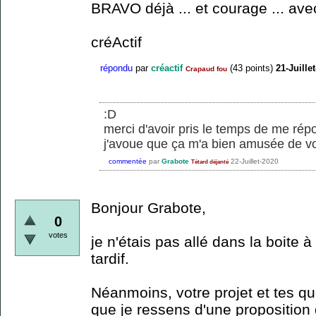
BRAVO déjà ... et courage ... ave
créActif
répondu
par
créactif
(
43
points)
21-Juille
Crapaud fou
:D
merci d'avoir pris le temps de me rép
j'avoue que ça m'a bien amusée de vou
commentée
par
Grabote
22-Juillet-2020
Tétard déjanté
Bonjour Grabote,
0
votes
je n'étais pas allé dans la boite à
tardif.
Néanmoins, votre projet et tes q
que je ressens d'une proposition 