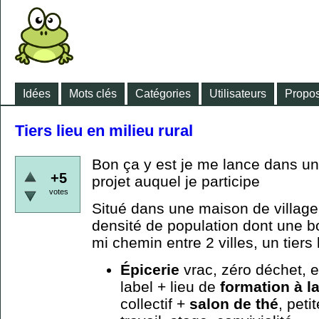
Idées
Mots clés
Catégories
Utilisateurs
Propos
Tiers lieu en milieu rural
Bon ça y est je me lance dans un
+5
projet auquel je participe
votes
Situé dans une maison de village
densité de population dont une b
mi chemin entre 2 villes, un tiers 
Épicerie
vrac, zéro déchet, e
label + lieu de
formation à l
collectif +
salon de thé
, peti