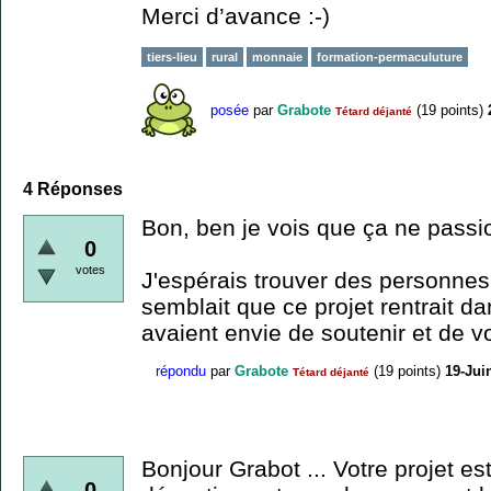
Merci d’avance :-)
tiers-lieu
rural
monnaie
formation-permaculuture
posée
par
Grabote
(
19
points)
Tétard déjanté
4
Réponses
Bon, ben je vois que ça ne passi
0
votes
J'espérais trouver des personnes 
semblait que ce projet rentrait d
avaient envie de soutenir et de vo
répondu
par
Grabote
(
19
points)
19-Jui
Tétard déjanté
Bonjour Grabot ... Votre projet est
0