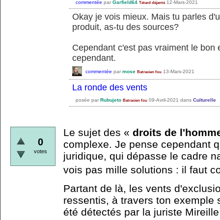
commentée
par
Garfield64
12-Mars-2021
Tétard déjanté
Okay je vois mieux. Mais tu parles d'un
produit, as-tu des sources?
Cependant c'est pas vraiment le bon e
cependant.
commentée
par
mose
13-Mars-2021
Batracien fou
La ronde des vents
posée
par
Rubujeto
09-Avril-2021
dans
Culturelle
Batracien fou
Le sujet des «
droits de l'homm
0
complexe. Je pense cependant q
votes
juridique, qui dépasse le cadre n
vois pas mille solutions : il faut 
Partant de là, les vents d'exclusi
ressentis, à travers ton exemple su
été détectés par la juriste Mireill