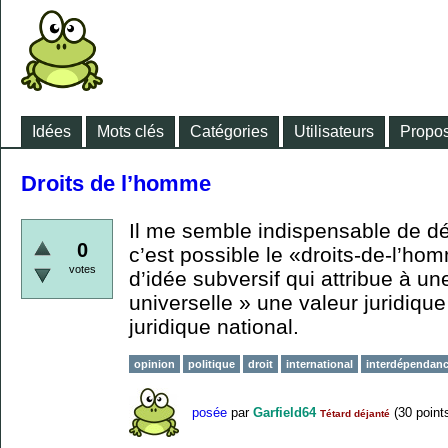
Idées
Mots clés
Catégories
Utilisateurs
Propos
Droits de l’homme
Il me semble indispensable de d
0
c’est possible le «droits-de-l’ho
votes
d’idée subversif qui attribue à un
universelle » une valeur juridiqu
juridique national.
opinion
politique
droit
international
interdépendan
posée
par
Garfield64
(
30
point
Tétard déjanté