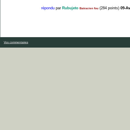
répondu
par
Rubujeto
(
284
points)
09-Av
Batracien fou
Vos commentaires