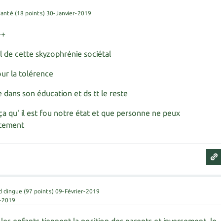
janté
(
18
points)
30-Janvier-2019
++
l de cette skyzophrénie sociétal
pour la tolérence
e dans son éducation et ds tt le reste
ça qu' il est fou notre état et que personne ne peux
ctement
d dingue
(
97
points)
09-Février-2019
r-2019