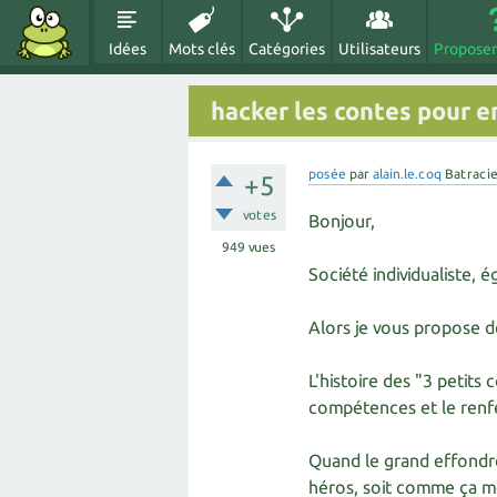
Idées
Mots clés
Catégories
Utilisateurs
Proposer
hacker les contes pour e
posée
par
alain.le.coq
Batraci
+5
votes
Bonjour,
949
vues
Société individualiste, é
Alors je vous propose d
L'histoire des "3 petits
compétences et le renfe
Quand le grand effondrem
héros, soit comme ça mon 