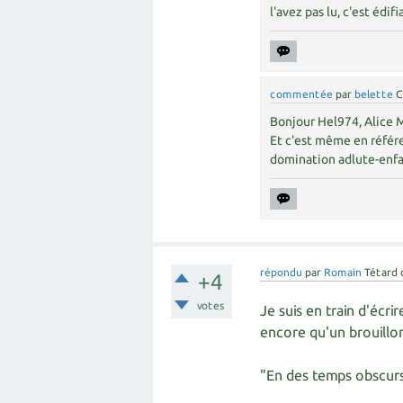
l'avez pas lu, c'est édifi
commentée
par
belette
C
Bonjour Hel974, Alice Mi
Et c'est même en référe
domination adlute-enfant
répondu
par
Romain
Tétard 
+4
votes
Je suis en train d'écri
encore qu'un brouillo
"En des temps obscurs,