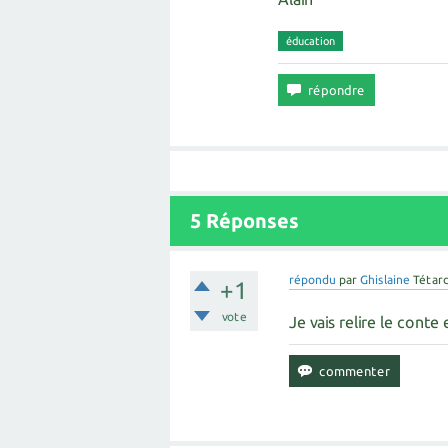
éducation
5
Réponses
répondu
par
Ghislaine
Tétar
+1
vote
Je vais relire le conte