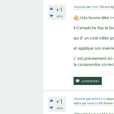
répondu
par
thoti
Tétard dé
+1
vote
très bonne idée +
il n'empêche Ras le bo
qui d' un coté milite 
et applique son invers
c' est précisément en 
le comprendre corre
répondu
par
belette
Crapau
+1
edité
par
belette
09-Févrie
vote