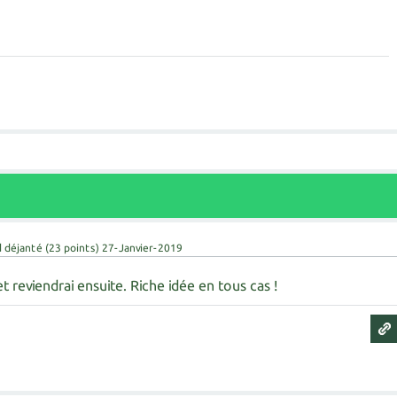
d déjanté
(
23
points)
27-Janvier-2019
 et reviendrai ensuite. Riche idée en tous cas !