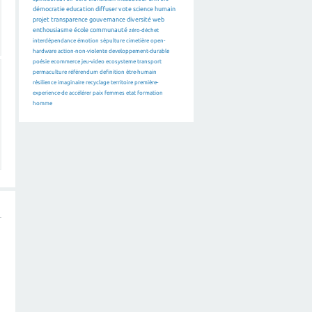
démocratie
education
diffuser
vote
science
humain
projet
transparence
gouvernance
diversité
web
enthousiasme
école
communauté
zéro-déchet
interdépendance
émotion
sépulture
cimetière
open-
hardware
action-non-violente
developpement-durable
poésie
ecommerce
jeu-video
ecosysteme
transport
permaculture
référendum
definition
être-humain
résilience
imaginaire
recyclage
territoire
première-
experience-de
accélérer
paix
femmes
etat
formation
homme