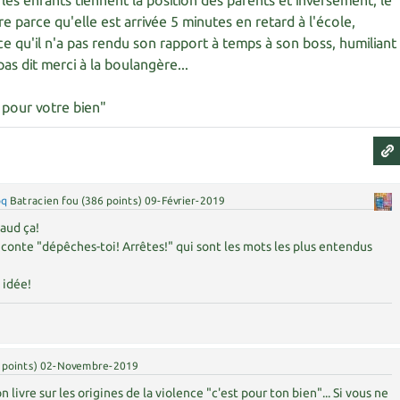
les enfants tiennent la position des parents et inversement, le
e parce qu'elle est arrivée 5 minutes en retard à l'école,
e qu'il n'a pas rendu son rapport à temps à son boss, humiliant
as dit merci à la boulangère...
t pour votre bien"
oq
Batracien fou
(
386
points)
09-Février-2019
aud ça!
e conte "dépêches-toi! Arrêtes!" qui sont les mots les plus entendus
 idée!
points)
02-Novembre-2019
on livre sur les origines de la violence "c'est pour ton bien"... Si vous ne