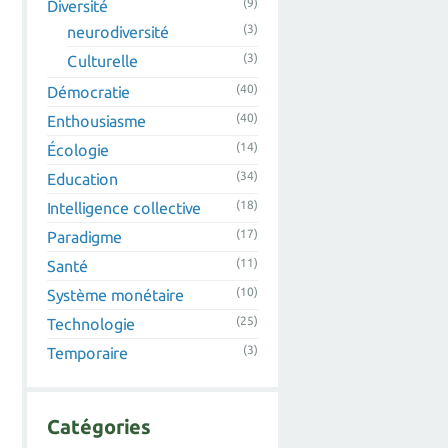
(9)
Diversité
(3)
neurodiversité
(3)
Culturelle
(40)
Démocratie
(40)
Enthousiasme
(14)
Écologie
(34)
Education
(18)
Intelligence collective
(17)
Paradigme
(11)
Santé
(10)
Système monétaire
(25)
Technologie
(3)
Temporaire
Catégories