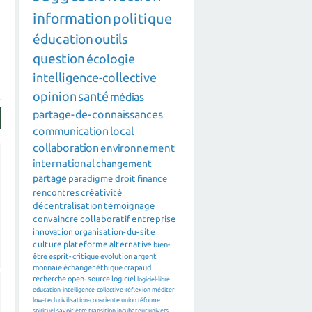
information
politique
éducation
outils
question
écologie
intelligence-collective
opinion
santé
médias
partage-de-connaissances
communication
local
collaboration
environnement
international
changement
partage
paradigme
droit
finance
rencontres
créativité
décentralisation
témoignage
convaincre
collaboratif
entreprise
innovation
organisation-du-site
culture
plateforme
alternative
bien-
être
esprit-critique
evolution
argent
monnaie
échanger
éthique
crapaud
recherche
open-source
logiciel
logiciel-libre
education-intelligence-collective-réflexion
méditer
low-tech
civilisation-consciente
union
réforme
spirituel
savoir-être
transition
incubateur
univers