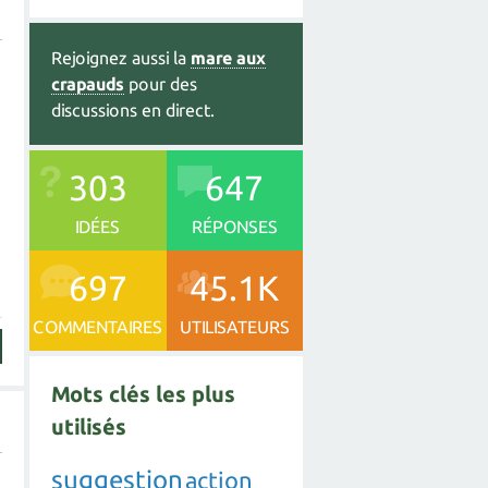
Rejoignez aussi la
mare aux
crapauds
pour des
discussions en direct.
303
647
IDÉES
RÉPONSES
697
45.1K
COMMENTAIRES
UTILISATEURS
Mots clés les plus
utilisés
suggestion
action