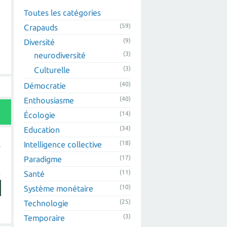
Toutes les catégories
(59)
Crapauds
(9)
Diversité
(3)
neurodiversité
(3)
Culturelle
(40)
Démocratie
(40)
Enthousiasme
(14)
Écologie
(34)
Education
(18)
Intelligence collective
(17)
Paradigme
(11)
Santé
(10)
Système monétaire
(25)
Technologie
(3)
Temporaire