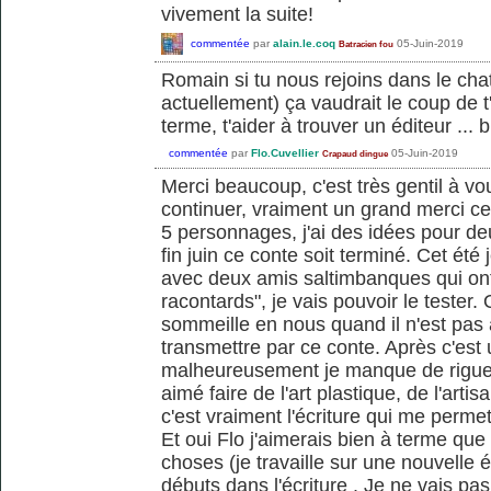
vivement la suite!
commentée
par
alain.le.coq
05-Juin-2019
Batracien fou
Romain si tu nous rejoins dans le chat
actuellement) ça vaudrait le coup de t
terme, t'aider à trouver un éditeur ... br
commentée
par
Flo.Cuvellier
05-Juin-2019
Crapaud dingue
Merci beaucoup, c'est très gentil à vo
continuer, vraiment un grand merci ce
5 personnages, j'ai des idées pour deu
fin juin ce conte soit terminé. Cet été
avec deux amis saltimbanques qui ont
racontards", je vais pouvoir le tester. 
sommeille en nous quand il n'est pas a
transmettre par ce conte. Après c'est
malheureusement je manque de rigueur e
aimé faire de l'art plastique, de l'art
c'est vraiment l'écriture qui me perme
Et oui Flo j'aimerais bien à terme que 
choses (je travaille sur une nouvelle
débuts dans l'écriture . Je ne vais pa