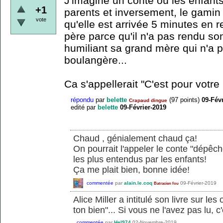
J'imagine un conte où les enfants
+1
parents et inversement, le gamin
vote
qu'elle est arrivée 5 minutes en r
père parce qu'il n'a pas rendu so
humiliant sa grand mère qui n'a p
boulangère...
Ca s'appellerait "C'est pour votre
répondu
par
belette
(
97
points)
09-Fév
Crapaud dingue
edité
par
belette
09-Février-2019
Chaud , génialement chaud ça!
On pourrait l'appeler le conte "dépêche
les plus entendus par les enfants!
Ça me plait bien, bonne idée!
commentée
par
alain.le.coq
09-Février-2019
Batracien fou
Alice Miller a intitulé son livre sur les
ton bien"... Si vous ne l'avez pas lu, c'
commentée
par
Hel974
02-Novembre-2019