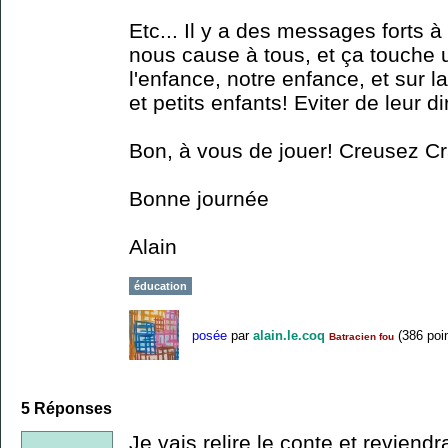
Etc... Il y a des messages forts à
nous cause à tous, et ça touche 
l'enfance, notre enfance, et sur 
et petits enfants! Eviter de leur d
Bon, à vous de jouer! Creusez C
Bonne journée
Alain
éducation
posée
par
alain.le.coq
(
386
poin
Batracien fou
5
Réponses
Je vais relire le conte et reviend