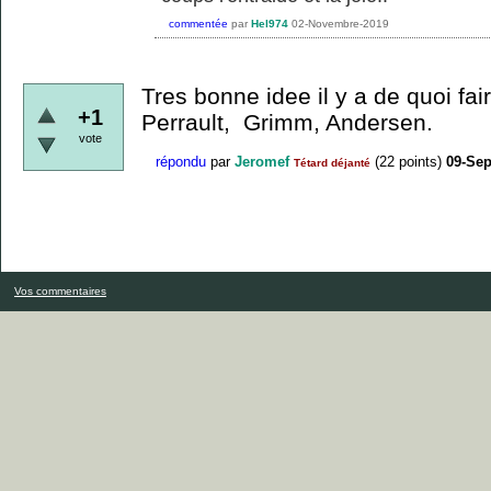
commentée
par
Hel974
02-Novembre-2019
Tres bonne idee il y a de quoi fa
+1
Perrault, Grimm, Andersen.
vote
répondu
par
Jeromef
(
22
points)
09-Se
Tétard déjanté
Vos commentaires