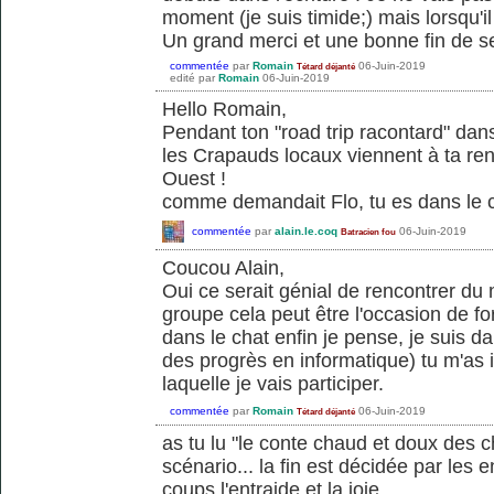
moment (je suis timide;) mais lorsqu'il
Un grand merci et une bonne fin de s
commentée
par
Romain
06-Juin-2019
Tétard déjanté
edité
par
Romain
06-Juin-2019
Hello Romain,
Pendant ton "road trip racontard" dan
les Crapauds locaux viennent à ta ren
Ouest !
comme demandait Flo, tu es dans le 
commentée
par
alain.le.coq
06-Juin-2019
Batracien fou
Coucou Alain,
Oui ce serait génial de rencontrer du 
groupe cela peut être l'occasion de f
dans le chat enfin je pense, je suis da
des progrès en informatique) tu m'as i
laquelle je vais participer.
commentée
par
Romain
06-Juin-2019
Tétard déjanté
as tu lu "le conte chaud et doux des
scénario... la fin est décidée par les 
coups l'entraide et la joie..