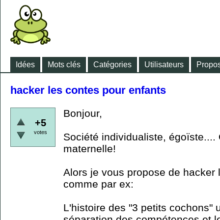
Idées
Mots clés
Catégories
Utilisateurs
Propos
hacker les contes pour enfants
Bonjour,
+5
votes
Société individualiste, égoïste...
maternelle!
Alors je vous propose de hacker 
comme par ex:
L'histoire des "3 petits cochons"
séparation des compétences et le