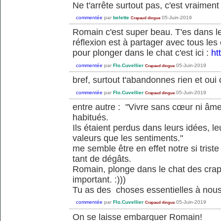
Ne t'arrête surtout pas, c'est vraiment
commentée
par
belette
05-Juin-2019
Crapaud dingue
Romain c'est super beau. T'es dans le
réflexion est à partager avec tous le
pour plonger dans le chat c'est ici :
ht
commentée
par
Flo.Cuvellier
05-Juin-2019
Crapaud dingue
bref, surtout t'abandonnes rien et oui
commentée
par
Flo.Cuvellier
05-Juin-2019
Crapaud dingue
entre autre : "Vivre sans cœur ni âme
habitués.
Ils étaient perdus dans leurs idées, l
valeurs que les sentiments."
me semble être en effet notre si tris
tant de dégâts.
Romain, plonge dans le chat des crapau
important. :)))
Tu as des choses essentielles à nous 
commentée
par
Flo.Cuvellier
05-Juin-2019
Crapaud dingue
On se laisse embarquer Romain!