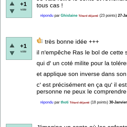
+1
tous cas !
vote
répondu
par
Ghislaine
(
23
points)
27-Ja
Tétard déjanté
très bonne idée +++
+1
il n'empêche Ras le bol de cette
vote
qui d' un coté milite pour la tolé
et applique son inverse dans son 
c' est précisément en ça qu' il est
personne ne peux le comprendre
répondu
par
thoti
(
18
points)
30-Janvie
Tétard déjanté