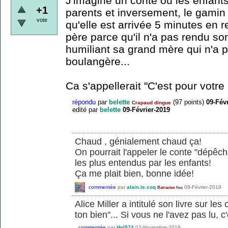
J'imagine un conte où les enfants
+1
parents et inversement, le gamin
vote
qu'elle est arrivée 5 minutes en r
père parce qu'il n'a pas rendu so
humiliant sa grand mère qui n'a p
boulangère...
Ca s'appellerait "C'est pour votre
répondu
par
belette
(
97
points)
09-Fév
Crapaud dingue
edité
par
belette
09-Février-2019
Chaud , génialement chaud ça!
On pourrait l'appeler le conte "dépêche
les plus entendus par les enfants!
Ça me plait bien, bonne idée!
commentée
par
alain.le.coq
09-Février-2019
Batracien fou
Alice Miller a intitulé son livre sur les
ton bien"... Si vous ne l'avez pas lu, c'
commentée
par
Hel974
02-Novembre-2019