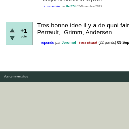
commentée
par
Hel974
02-Novembre-2019
Tres bonne idee il y a de quoi fa
+1
Perrault, Grimm, Andersen.
vote
répondu
par
Jeromef
(
22
points)
09-Se
Tétard déjanté
Vos commentaires