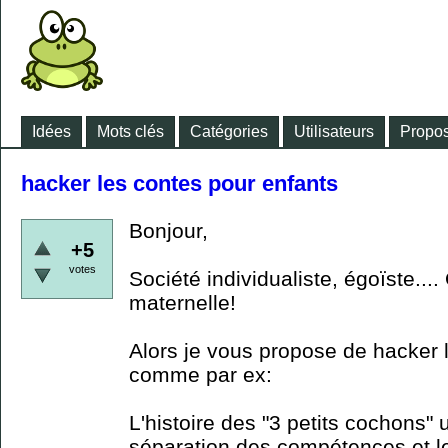
Idées
Mots clés
Catégories
Utilisateurs
Propos
hacker les contes pour enfants
Bonjour,
+5
votes
Société individualiste, égoïste...
maternelle!
Alors je vous propose de hacker 
comme par ex:
L'histoire des "3 petits cochons"
séparation des compétences et le