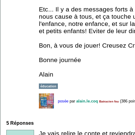
Etc... Il y a des messages forts à
nous cause à tous, et ça touche 
l'enfance, notre enfance, et sur 
et petits enfants! Eviter de leur d
Bon, à vous de jouer! Creusez C
Bonne journée
Alain
éducation
posée
par
alain.le.coq
(
386
poin
Batracien fou
5
Réponses
Je vais relire le conte et reviend