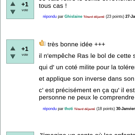
+1
tous cas !
vote
répondu
par
Ghislaine
(
23
points)
27-Ja
Tétard déjanté
très bonne idée +++
+1
il n'empêche Ras le bol de cette
vote
qui d' un coté milite pour la tolé
et applique son inverse dans son 
c' est précisément en ça qu' il est
personne ne peux le comprendre
répondu
par
thoti
(
18
points)
30-Janvie
Tétard déjanté