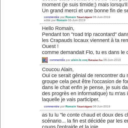
moment (je suis timide;) mais lorsqu'il
Un grand merci et une bonne fin de s
commentée
par
Romain
06-Juin-2019
Tétard déjanté
edité
par
Romain
06-Juin-2019
Hello Romain,
Pendant ton "road trip racontard" dan
les Crapauds locaux viennent à ta ren
Ouest !
comme demandait Flo, tu es dans le 
commentée
par
alain.le.coq
06-Juin-2019
Batracien fou
Coucou Alain,
Oui ce serait génial de rencontrer du 
groupe cela peut être l'occasion de f
dans le chat enfin je pense, je suis da
des progrès en informatique) tu m'as i
laquelle je vais participer.
commentée
par
Romain
06-Juin-2019
Tétard déjanté
as tu lu "le conte chaud et doux des
scénario... la fin est décidée par les 
coups l'entraide et la joie..