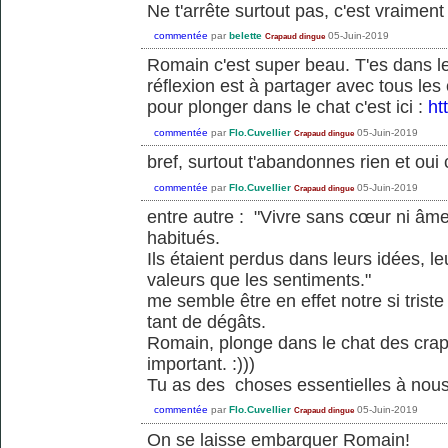
Ne t'arrête surtout pas, c'est vraiment
commentée
par
belette
05-Juin-2019
Crapaud dingue
Romain c'est super beau. T'es dans le
réflexion est à partager avec tous le
pour plonger dans le chat c'est ici :
ht
commentée
par
Flo.Cuvellier
05-Juin-2019
Crapaud dingue
bref, surtout t'abandonnes rien et oui
commentée
par
Flo.Cuvellier
05-Juin-2019
Crapaud dingue
entre autre : "Vivre sans cœur ni âme
habitués.
Ils étaient perdus dans leurs idées, l
valeurs que les sentiments."
me semble être en effet notre si tris
tant de dégâts.
Romain, plonge dans le chat des crapau
important. :)))
Tu as des choses essentielles à nous 
commentée
par
Flo.Cuvellier
05-Juin-2019
Crapaud dingue
On se laisse embarquer Romain!