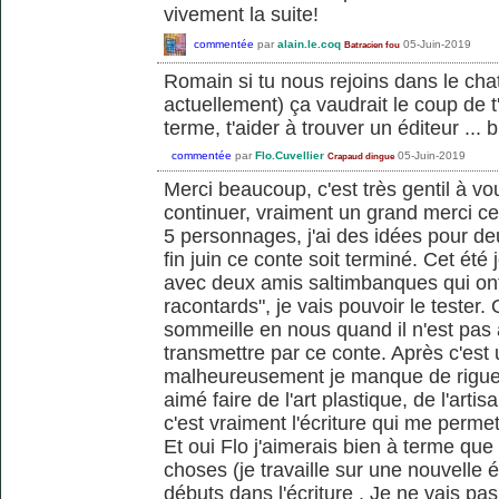
vivement la suite!
commentée
par
alain.le.coq
05-Juin-2019
Batracien fou
Romain si tu nous rejoins dans le chat
actuellement) ça vaudrait le coup de t
terme, t'aider à trouver un éditeur ... br
commentée
par
Flo.Cuvellier
05-Juin-2019
Crapaud dingue
Merci beaucoup, c'est très gentil à vo
continuer, vraiment un grand merci ce
5 personnages, j'ai des idées pour deu
fin juin ce conte soit terminé. Cet été
avec deux amis saltimbanques qui ont
racontards", je vais pouvoir le tester. 
sommeille en nous quand il n'est pas a
transmettre par ce conte. Après c'est
malheureusement je manque de rigueur e
aimé faire de l'art plastique, de l'art
c'est vraiment l'écriture qui me perme
Et oui Flo j'aimerais bien à terme que 
choses (je travaille sur une nouvelle
débuts dans l'écriture . Je ne vais pa