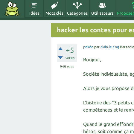
Idées
Mots clés
Catégories
Utilisateurs
Proposer
hacker les contes pour e
posée
par
alain.le.coq
Batraci
+5
votes
Bonjour,
949
vues
Société individualiste, é
Alors je vous propose d
L'histoire des "3 petits
compétences et le renfe
Quand le grand effondrem
héros, soit comme ça mon 