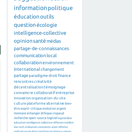
information
politique
éducation
outils
question
écologie
intelligence-collective
opinion
santé
médias
partage-de-connaissances
communication
local
collaboration
environnement
international
changement
partage
paradigme
droit
finance
rencontres
créativité
décentralisation
témoignage
convaincre
collaboratif
entreprise
innovation
organisation-du-site
culture
plateforme
alternative
bien-
être
esprit-critique
evolution
argent
monnaie
échanger
éthique
crapaud
recherche
open-source
logiciel
logiciel-libre
education-intelligence-collective-réflexion
méditer
low-tech
civilisation-consciente
union
réforme
spirituel
savoir-être
transition
incubateur
univers