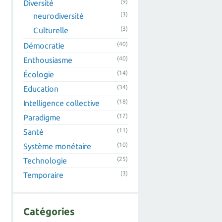
(9)
Diversité
(3)
neurodiversité
(3)
Culturelle
(40)
Démocratie
(40)
Enthousiasme
(14)
Écologie
(34)
Education
(18)
Intelligence collective
(17)
Paradigme
(11)
Santé
(10)
Système monétaire
(25)
Technologie
(3)
Temporaire
Catégories