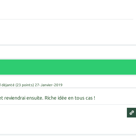
d déjanté
(
23
points)
27-Janvier-2019
 et reviendrai ensuite. Riche idée en tous cas !