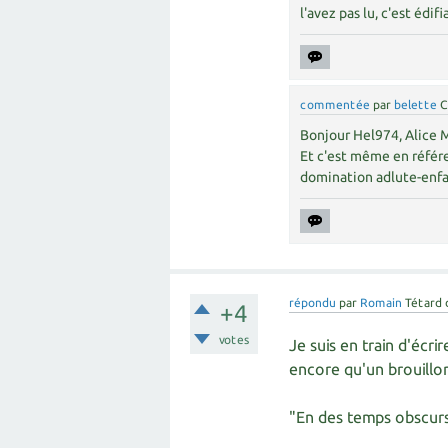
l'avez pas lu, c'est édifi
commentée
par
belette
C
Bonjour Hel974, Alice Mi
Et c'est même en référe
domination adlute-enfant
répondu
par
Romain
Tétard 
+4
votes
Je suis en train d'écri
encore qu'un brouillo
"En des temps obscurs,