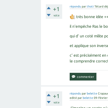
répondu
par
thoti
Tétard dé
+1
vote
très bonne idée +
il n'empêche Ras le bo
qui d' un coté milite 
et applique son invers
c' est précisément en 
le comprendre corre
répondu
par
belette
Crapau
+1
edité
par
belette
09-Févrie
vote