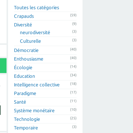
Toutes les catégories
(59)
Crapauds
(9)
Diversité
(3)
neurodiversité
(3)
Culturelle
(40)
Démocratie
(40)
Enthousiasme
(14)
Écologie
(34)
Education
(18)
Intelligence collective
(17)
Paradigme
(11)
Santé
(10)
Système monétaire
(25)
Technologie
(3)
Temporaire