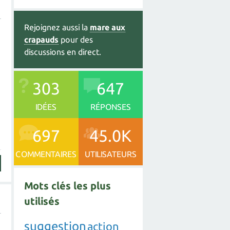
Rejoignez aussi la
mare aux
crapauds
pour des
discussions en direct.
303
647
IDÉES
RÉPONSES
697
45.0K
COMMENTAIRES
UTILISATEURS
Mots clés les plus
utilisés
suggestion
action