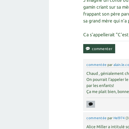
J'imagine un conte où 
gamin criant sur sa mèr
frappant son père parc
sa grand mère qui n'a p
Ca s'appellerait "C'es
commentée
par
alain.le.c
Chaud , génialement ch
On pourrait l'appeler l
par les enfants!
Ça me plait bien, bonne
commentée
par
Hel974
(
3
Alice Miller a intitulé s