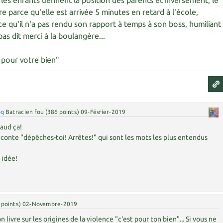
les enfants tiennent la position des parents et inversement, le
e parce qu'elle est arrivée 5 minutes en retard à l'école,
e qu'il n'a pas rendu son rapport à temps à son boss, humiliant
as dit merci à la boulangère...
t pour votre bien"
oq
Batracien fou
(
386
points)
09-Février-2019
aud ça!
e conte "dépêches-toi! Arrêtes!" qui sont les mots les plus entendus
 idée!
points)
02-Novembre-2019
on livre sur les origines de la violence "c'est pour ton bien"... Si vous ne