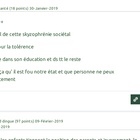
janté
(
18
points)
30-Janvier-2019
++
l de cette skyzophrénie sociétal
pour la tolérence
e dans son éducation et ds tt le reste
ça qu' il est fou notre état et que personne ne peux
ctement
d dingue
(
97
points)
09-Février-2019
r-2019