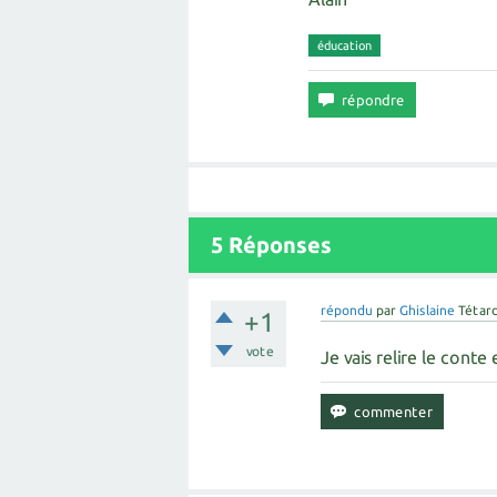
éducation
5
Réponses
répondu
par
Ghislaine
Tétar
+1
vote
Je vais relire le conte