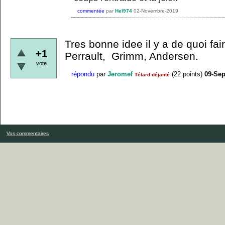
commentée
par
Hel974
02-Novembre-2019
Tres bonne idee il y a de quoi fa
+1
Perrault, Grimm, Andersen.
vote
répondu
par
Jeromef
(
22
points)
09-Se
Tétard déjanté
Vos commentaires