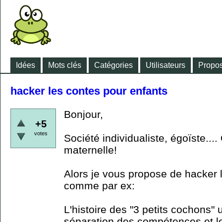
Idées
Mots clés
Catégories
Utilisateurs
Propos
hacker les contes pour enfants
Bonjour,
+5
votes
Société individualiste, égoïste...
maternelle!
Alors je vous propose de hacker 
comme par ex:
L'histoire des "3 petits cochons"
séparation des compétences et le