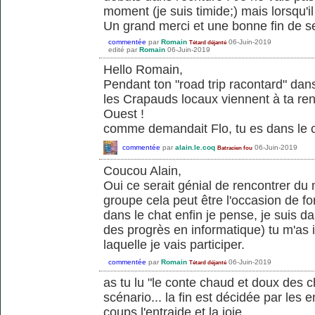
moment (je suis timide;) mais lorsqu'il
Un grand merci et une bonne fin de s
commentée
par
Romain
06-Juin-2019
Tétard déjanté
edité
par
Romain
06-Juin-2019
Hello Romain,
Pendant ton "road trip racontard" dan
les Crapauds locaux viennent à ta ren
Ouest !
comme demandait Flo, tu es dans le 
commentée
par
alain.le.coq
06-Juin-2019
Batracien fou
Coucou Alain,
Oui ce serait génial de rencontrer du 
groupe cela peut être l'occasion de f
dans le chat enfin je pense, je suis da
des progrès en informatique) tu m'as i
laquelle je vais participer.
commentée
par
Romain
06-Juin-2019
Tétard déjanté
as tu lu "le conte chaud et doux des
scénario... la fin est décidée par les 
coups l'entraide et la joie..