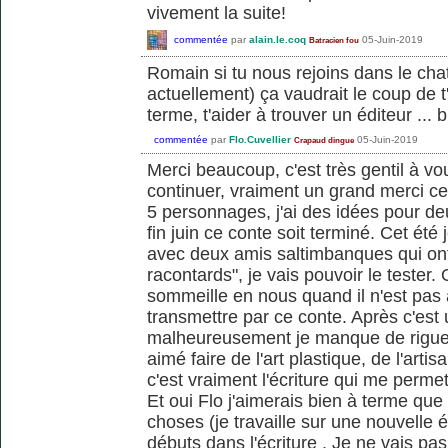
vivement la suite!
commentée
par
alain.le.coq
05-Juin-2019
Batracien fou
Romain si tu nous rejoins dans le chat
actuellement) ça vaudrait le coup de t
terme, t'aider à trouver un éditeur ... br
commentée
par
Flo.Cuvellier
05-Juin-2019
Crapaud dingue
Merci beaucoup, c'est très gentil à vo
continuer, vraiment un grand merci ce
5 personnages, j'ai des idées pour deu
fin juin ce conte soit terminé. Cet été
avec deux amis saltimbanques qui ont
racontards", je vais pouvoir le tester. 
sommeille en nous quand il n'est pas a
transmettre par ce conte. Après c'est
malheureusement je manque de rigueur e
aimé faire de l'art plastique, de l'art
c'est vraiment l'écriture qui me perme
Et oui Flo j'aimerais bien à terme que 
choses (je travaille sur une nouvelle
débuts dans l'écriture . Je ne vais pa