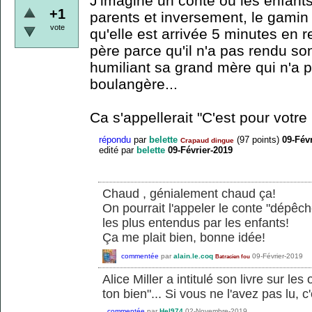
J'imagine un conte où les enfants
+1
parents et inversement, le gamin
vote
qu'elle est arrivée 5 minutes en r
père parce qu'il n'a pas rendu so
humiliant sa grand mère qui n'a p
boulangère...
Ca s'appellerait "C'est pour votre
répondu
par
belette
(
97
points)
09-Fév
Crapaud dingue
edité
par
belette
09-Février-2019
Chaud , génialement chaud ça!
On pourrait l'appeler le conte "dépêche
les plus entendus par les enfants!
Ça me plait bien, bonne idée!
commentée
par
alain.le.coq
09-Février-2019
Batracien fou
Alice Miller a intitulé son livre sur les
ton bien"... Si vous ne l'avez pas lu, c'
commentée
par
Hel974
02-Novembre-2019