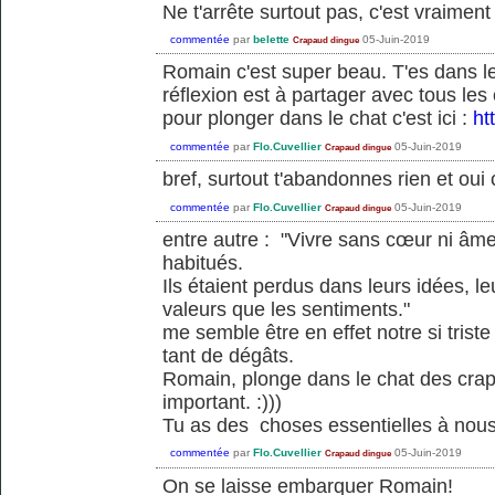
Ne t'arrête surtout pas, c'est vraiment
commentée
par
belette
05-Juin-2019
Crapaud dingue
Romain c'est super beau. T'es dans le
réflexion est à partager avec tous le
pour plonger dans le chat c'est ici :
ht
commentée
par
Flo.Cuvellier
05-Juin-2019
Crapaud dingue
bref, surtout t'abandonnes rien et oui
commentée
par
Flo.Cuvellier
05-Juin-2019
Crapaud dingue
entre autre : "Vivre sans cœur ni âme
habitués.
Ils étaient perdus dans leurs idées, l
valeurs que les sentiments."
me semble être en effet notre si tris
tant de dégâts.
Romain, plonge dans le chat des crapau
important. :)))
Tu as des choses essentielles à nous 
commentée
par
Flo.Cuvellier
05-Juin-2019
Crapaud dingue
On se laisse embarquer Romain!