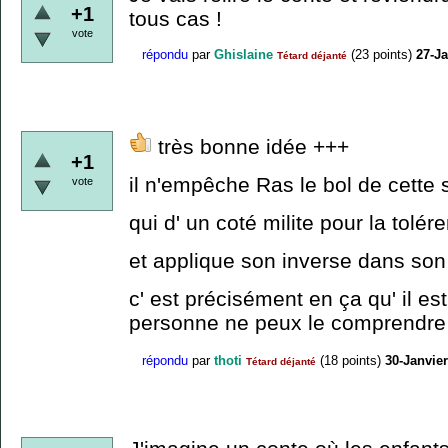
+1
tous cas !
vote
répondu
par
Ghislaine
(
23
points)
27-Ja
Tétard déjanté
très bonne idée +++
+1
il n'empêche Ras le bol de cette
vote
qui d' un coté milite pour la tolé
et applique son inverse dans son 
c' est précisément en ça qu' il est
personne ne peux le comprendre
répondu
par
thoti
(
18
points)
30-Janvie
Tétard déjanté