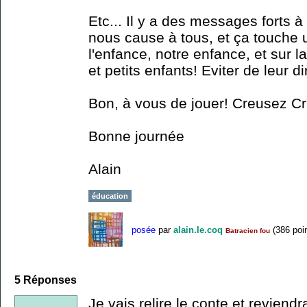
Etc... Il y a des messages forts à
nous cause à tous, et ça touche 
l'enfance, notre enfance, et sur 
et petits enfants! Eviter de leur d
Bon, à vous de jouer! Creusez C
Bonne journée
Alain
éducation
posée
par
alain.le.coq
(
386
poin
Batracien fou
5
Réponses
Je vais relire le conte et reviend