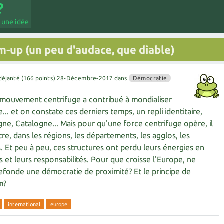
 une idée
-up (un peu d'audace, que diable)
déjanté
(
166
points)
28-Décembre-2017
dans
Démocratie
mouvement centrifuge a contribué à mondialiser
.. et on constate ces derniers temps, un repli identitaire,
gne, Catalogne... Mais pour qu'une force centrifuge opère, il
tre, dans les régions, les départements, les agglos, les
Et peu à peu, ces structures ont perdu leurs énergies en
 et leurs responsabilités. Pour que croisse l'Europe, ne
 refonde une démocratie de proximité? Et le principe de
m?
international
europe