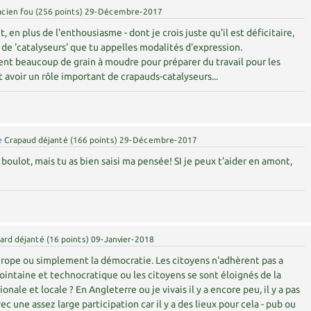
acien fou
(
256
points)
29-Décembre-2017
, en plus de l'enthousiasme - dont je crois juste qu'il est déficitaire,
n de 'catalyseurs' que tu appelles modalités d'expression.
nt beaucoup de grain à moudre pour préparer du travail pour les
 avoir un rôle important de crapauds-catalyseurs...
e
Crapaud déjanté
(
166
points)
29-Décembre-2017
boulot, mais tu as bien saisi ma pensée! SI je peux t'aider en amont,
ard déjanté
(
16
points)
09-Janvier-2018
Europe ou simplement la démocratie. Les citoyens n'adhèrent pas a
lointaine et technocratique ou les citoyens se sont éloignés de la
onale et locale ? En Angleterre ou je vivais il y a encore peu, il y a pas
c une assez large participation car il y a des lieux pour cela - pub ou