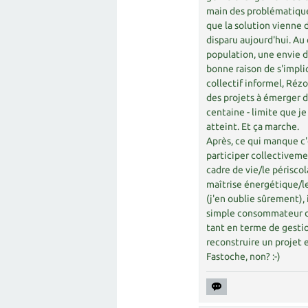
main des problématique
que la solution vienne d
disparu aujourd'hui. Au 
population, une envie d
bonne raison de s'impliq
collectif informel, Réz
des projets à émerger de
centaine - limite que je
atteint. Et ça marche.
Après, ce qui manque c
participer collectivemen
cadre de vie/le périsco
maîtrise énergétique/le
(j'en oublie sûrement), 
simple consommateur de 
tant en terme de gestio
reconstruire un projet 
Fastoche, non? :-)