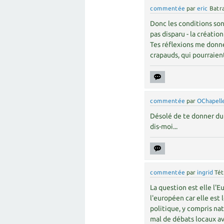
commentée
par
eric
Batr
Donc les conditions sont
pas disparu - la créatio
Tes réflexions me donne
crapauds, qui pourraient
commentée
par
OChapell
Désolé de te donner du 
dis-moi...
commentée
par
ingrid
Tét
La question est elle l'
l'européen car elle est 
politique, y compris nati
mal de débats locaux ave