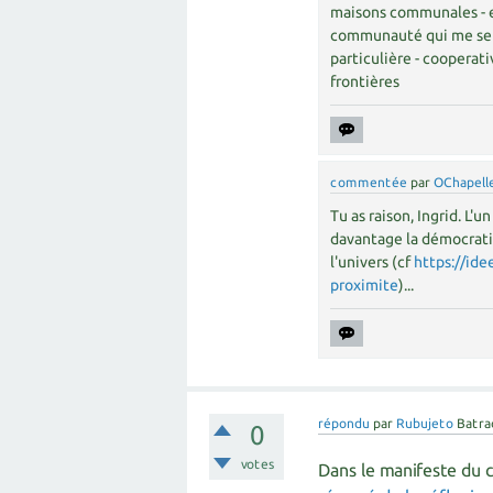
maisons communales - et
communauté qui me sembl
particulière - cooperati
frontières
commentée
par
OChapell
Tu as raison, Ingrid. L'u
davantage la démocrati
l'univers (cf
https://ide
proximite
)...
répondu
par
Rubujeto
Batra
0
votes
Dans le manifeste du 