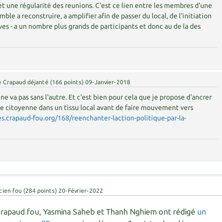
 une régularité des reunions. C'est ce lien entre les membres d'une
e a reconstruire, a amplifier afin de passer du local, de l'initiation
ves - a un nombre plus grands de participants et donc au de la des
e
Crapaud déjanté
(
166
points)
09-Janvier-2018
n ne va pas sans l'autre. Et c'est bien pour cela que je propose d'ancrer
e citoyenne dans un tissu local avant de faire mouvement vers
es.crapaud-fou.org/168/reenchanter-laction-politique-par-la-
cien fou
(
284
points)
20-Février-2022
crapaud fou, Yasmina Saheb et Thanh Nghiem ont rédigé
un