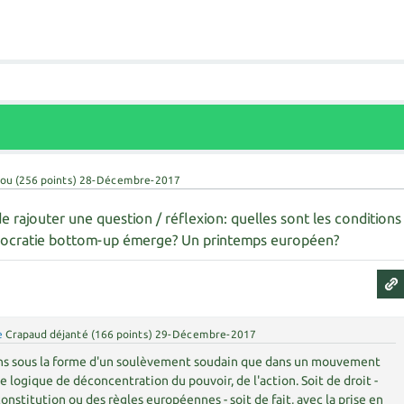
fou
(
256
points)
28-Décembre-2017
e rajouter une question / réflexion: quelles sont les conditions
mocratie bottom-up émerge? Un printemps européen?
e
Crapaud déjanté
(
166
points)
29-Décembre-2017
ns sous la forme d'un soulèvement soudain que dans un mouvement
une logique de déconcentration du pouvoir, de l'action. Soit de droit -
stitution ou des règles européennes - soit de fait, avec la prise en