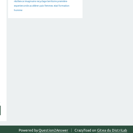
résilience
imaginaire
recyclage
territoire
première-
experience-de
accélérer
paix
femmes
etat
formation
homme
Powered by
Question2Answer
CrazyToad on
Gitea du DistriLab