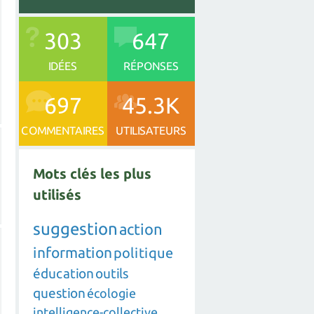
303
647
IDÉES
RÉPONSES
697
45.3K
COMMENTAIRES
UTILISATEURS
Mots clés les plus
utilisés
suggestion
action
information
politique
éducation
outils
question
écologie
intelligence-collective