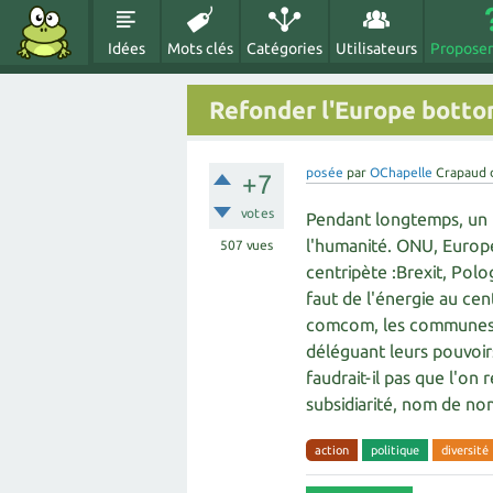
Idées
Mots clés
Catégories
Utilisateurs
Proposer
Refonder l'Europe bottom
posée
par
OChapelle
Crapaud 
+7
votes
Pendant longtemps, un 
l'humanité. ONU, Europe.
507
vues
centripète :Brexit, Polo
faut de l'énergie au cen
comcom, les communes. 
déléguant leurs pouvoirs
faudrait-il pas que l'on
subsidiarité, nom de no
action
politique
diversité