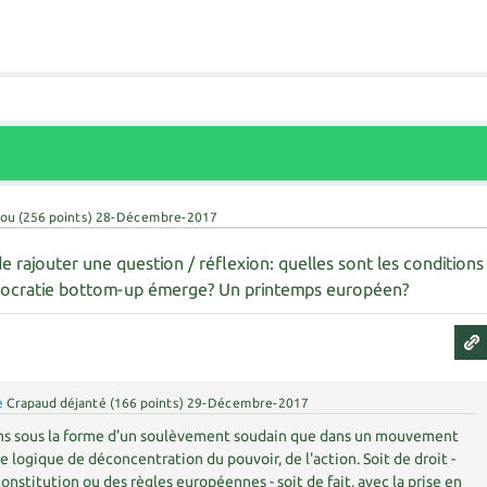
fou
(
256
points)
28-Décembre-2017
e rajouter une question / réflexion: quelles sont les conditions
mocratie bottom-up émerge? Un printemps européen?
e
Crapaud déjanté
(
166
points)
29-Décembre-2017
ns sous la forme d'un soulèvement soudain que dans un mouvement
une logique de déconcentration du pouvoir, de l'action. Soit de droit -
stitution ou des règles européennes - soit de fait, avec la prise en