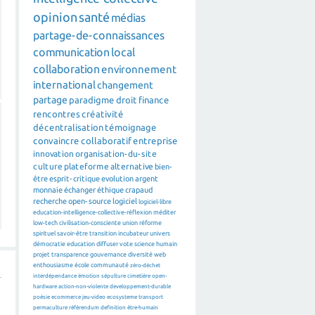
opinion
santé
médias
partage-de-connaissances
communication
local
collaboration
environnement
international
changement
partage
paradigme
droit
finance
rencontres
créativité
décentralisation
témoignage
convaincre
collaboratif
entreprise
innovation
organisation-du-site
culture
plateforme
alternative
bien-
être
esprit-critique
evolution
argent
monnaie
échanger
éthique
crapaud
recherche
open-source
logiciel
logiciel-libre
education-intelligence-collective-réflexion
méditer
low-tech
civilisation-consciente
union
réforme
spirituel
savoir-être
transition
incubateur
univers
démocratie
education
diffuser
vote
science
humain
projet
transparence
gouvernance
diversité
web
enthousiasme
école
communauté
zéro-déchet
interdépendance
émotion
sépulture
cimetière
open-
hardware
action-non-violente
developpement-durable
poésie
ecommerce
jeu-video
ecosysteme
transport
permaculture
référendum
definition
être-humain