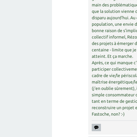
main des problématique
que la solution vienne d
disparu aujourd'hui. Au 
population, une envie d
bonne raison de s'impliq
collectif informel, Réz
des projets à émerger de
centaine - limite que je
atteint. Et ça marche.
Après, ce qui manque c
participer collectivemen
cadre de vie/le périsco
maîtrise énergétique/le
(j'en oublie sûrement), 
simple consommateur de 
tant en terme de gestio
reconstruire un projet 
Fastoche, non? :-)