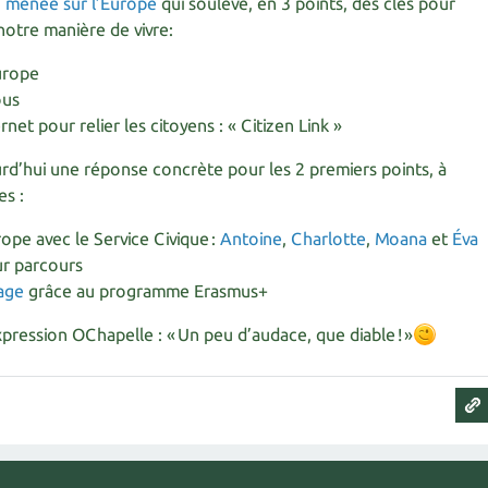
n menée sur l’Europe
qui soulève, en 3 points, des clés pour
notre manière de vivre:
Europe
ous
et pour relier les citoyens : « Citizen Link »
rd’hui une réponse concrète pour les 2 premiers points, à
es :
ope avec le Service Civique :
Antoine
,
Charlotte
,
Moana
et
Éva
ur parcours
age
grâce au programme Erasmus+
ression OChapelle : « Un peu d’audace, que diable ! »