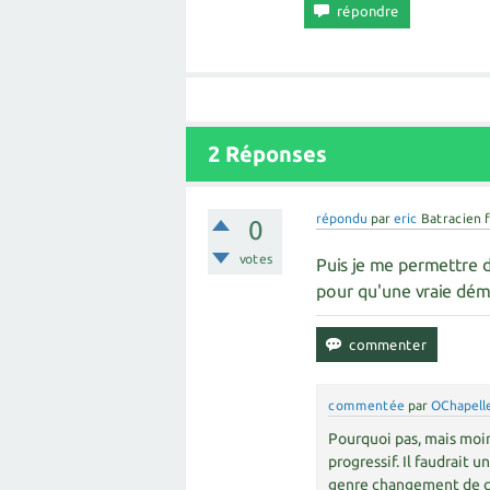
2
Réponses
répondu
par
eric
Batracien 
0
votes
Puis je me permettre d
pour qu'une vraie dé
commentée
par
OChapell
Pourquoi pas, mais moi
progressif. Il faudrait 
genre changement de con