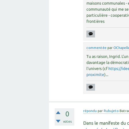
maisons communales - et
communauté qui me sembl
particulière - cooperati
frontières
commentée
par
OChapell
Tu as raison, Ingrid. L'u
davantage la démocrati
l'univers (cf
https://ide
proximite
)...
répondu
par
Rubujeto
Batra
0
votes
Dans le manifeste du 