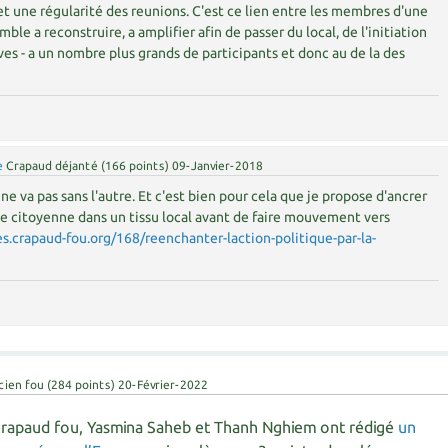
 une régularité des reunions. C'est ce lien entre les membres d'une
e a reconstruire, a amplifier afin de passer du local, de l'initiation
ves - a un nombre plus grands de participants et donc au de la des
e
Crapaud déjanté
(
166
points)
09-Janvier-2018
n ne va pas sans l'autre. Et c'est bien pour cela que je propose d'ancrer
e citoyenne dans un tissu local avant de faire mouvement vers
es.crapaud-fou.org/168/reenchanter-laction-politique-par-la-
cien fou
(
284
points)
20-Février-2022
crapaud fou, Yasmina Saheb et Thanh Nghiem ont rédigé
un