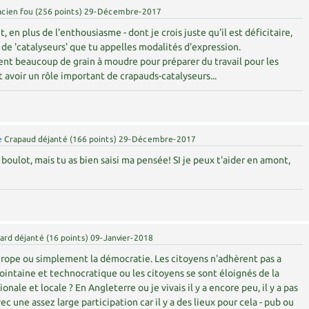
acien fou
(
256
points)
29-Décembre-2017
, en plus de l'enthousiasme - dont je crois juste qu'il est déficitaire,
n de 'catalyseurs' que tu appelles modalités d'expression.
nt beaucoup de grain à moudre pour préparer du travail pour les
 avoir un rôle important de crapauds-catalyseurs...
e
Crapaud déjanté
(
166
points)
29-Décembre-2017
boulot, mais tu as bien saisi ma pensée! SI je peux t'aider en amont,
ard déjanté
(
16
points)
09-Janvier-2018
Europe ou simplement la démocratie. Les citoyens n'adhèrent pas a
lointaine et technocratique ou les citoyens se sont éloignés de la
onale et locale ? En Angleterre ou je vivais il y a encore peu, il y a pas
c une assez large participation car il y a des lieux pour cela - pub ou