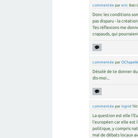
commentée
par
eric
Batr
Donc les conditions sont
pas disparu - la créatio
Tes réflexions me donne
crapauds, qui pourraient
commentée
par
OChapell
Désolé de te donner du 
dis-moi...
commentée
par
ingrid
Tét
La question est elle l'
l'européen car elle est 
politique, y compris nati
mal de débats locaux ave