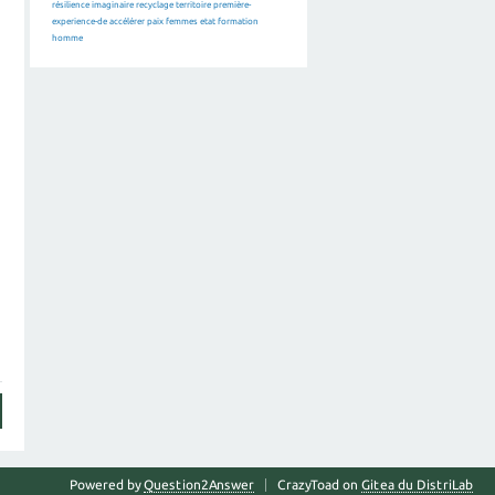
résilience
imaginaire
recyclage
territoire
première-
experience-de
accélérer
paix
femmes
etat
formation
homme
Powered by
Question2Answer
CrazyToad on
Gitea du DistriLab