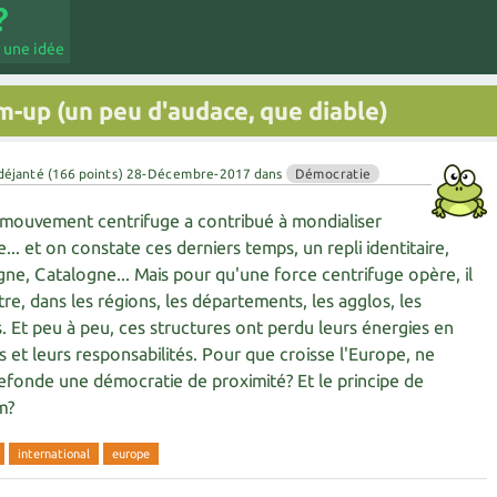
 une idée
-up (un peu d'audace, que diable)
déjanté
(
166
points)
28-Décembre-2017
dans
Démocratie
mouvement centrifuge a contribué à mondialiser
.. et on constate ces derniers temps, un repli identitaire,
gne, Catalogne... Mais pour qu'une force centrifuge opère, il
tre, dans les régions, les départements, les agglos, les
Et peu à peu, ces structures ont perdu leurs énergies en
 et leurs responsabilités. Pour que croisse l'Europe, ne
 refonde une démocratie de proximité? Et le principe de
m?
international
europe