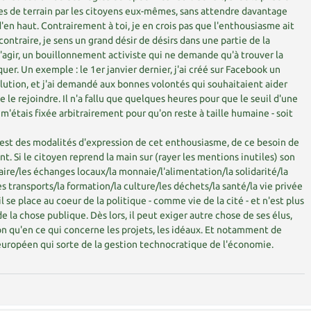
s de terrain par les citoyens eux-mêmes, sans attendre davantage
'en haut. Contrairement à toi, je en crois pas que l'enthousiasme ait
contraire, je sens un grand désir de désirs dans une partie de la
'agir, un bouillonnement activiste qui ne demande qu'à trouver la
uer. Un exemple : le 1er janvier dernier, j'ai créé sur Facebook un
olution, et j'ai demandé aux bonnes volontés qui souhaitaient aider
 le rejoindre. Il n'a fallu que quelques heures pour que le seuil d'une
 m'étais fixée arbitrairement pour qu'on reste à taille humaine - soit
'est des modalités d'expression de cet enthousiasme, de ce besoin de
t. Si le citoyen reprend la main sur (rayer les mentions inutiles) son
laire/les échanges locaux/la monnaie/l'alimentation/la solidarité/la
s transports/la formation/la culture/les déchets/la santé/la vie privée
il se place au coeur de la politique - comme vie de la cité - et n'est plus
la chose publique. Dès lors, il peut exiger autre chose de ses élus,
n qu'en ce qui concerne les projets, les idéaux. Et notamment de
européen qui sorte de la gestion technocratique de l'économie.