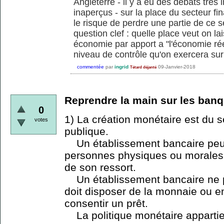
Angleterre - il y a eu des débats tres
inaperçus - sur la place du secteur fi
le risque de perdre une partie de ce s
question clef : quelle place veut on la
économie par apport a "l'économie rée
niveau de contrôle qu'on exercera sur 
commentée
par
ingrid
09-Janvier-2018
Tétard déjanté
Reprendre la main sur les banq
0
1) La création monétaire est du s
votes
publique.
Un établissement bancaire peu
personnes physiques ou morales,
de son ressort.
Un établissement bancaire ne pe
doit disposer de la monnaie ou 
consentir un prêt.
La politique monétaire appartien