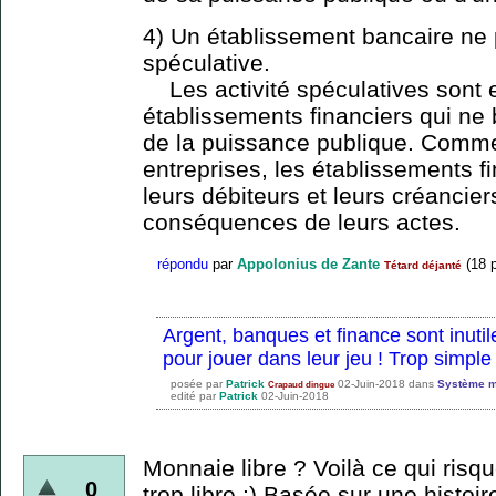
4) Un établissement bancaire ne p
spéculative.
Les activité spéculatives sont 
établissements financiers qui ne 
de la puissance publique. Comme
entreprises, les établissements fi
leurs débiteurs et leurs créancie
conséquences de leurs actes.
répondu
par
Appolonius de Zante
(
18
p
Tétard déjanté
Argent, banques et finance sont inuti
pour jouer dans leur jeu ! Trop simple
posée
par
Patrick
02-Juin-2018
dans
Système m
Crapaud dingue
edité
par
Patrick
02-Juin-2018
Monnaie libre ? Voilà ce qui risque
0
trop libre ;) Basée sur une histoir