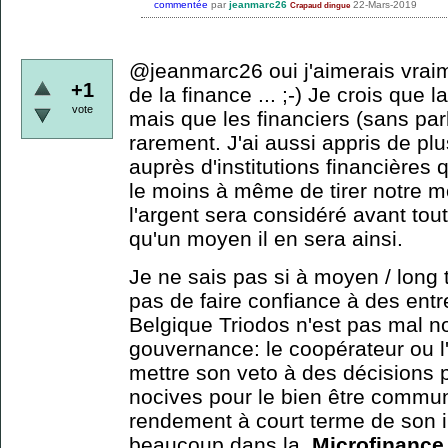
commentée
par
jeanmarc26
22-Mars-2019
Crapaud dingue
@jeanmarc26 oui j'aimerais vrai
+1
de la finance ... ;-) Je crois que 
vote
mais que les financiers (sans parl
rarement. J'ai aussi appris de pl
auprès d'institutions financières 
le moins à même de tirer notre m
l'argent sera considéré avant tou
qu'un moyen il en sera ainsi.
Je ne sais pas si à moyen / long 
pas de faire confiance à des ent
Belgique Triodos n'est pas mal no
gouvernance: le coopérateur ou l'
mettre son veto à des décisions 
nocives pour le bien être commun
rendement à court terme de son i
beaucoup dans la
Microfinance