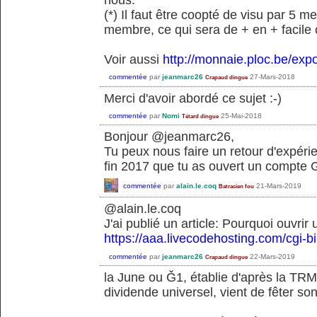
(*) Il faut être coopté de visu par 5
membre, ce qui sera de + en + facile c
Voir aussi
http://monnaie.ploc.be/expo
commentée
par
jeanmarc26
27-Mars-2018
Crapaud dingue
Merci d'avoir abordé ce sujet :-)
commentée
par
Nomi
25-Mai-2018
Tétard dingue
Bonjour @jeanmarc26,
Tu peux nous faire un retour d'expéri
fin 2017 que tu as ouvert un compte
commentée
par
alain.le.coq
21-Mars-2019
Batracien fou
@alain.le.coq
J'ai publié un article: Pourquoi ouvr
https://aaa.livecodehosting.com/cgi-b
commentée
par
jeanmarc26
22-Mars-2019
Crapaud dingue
la June ou Ǧ1, établie d'après la TRM
dividende universel, vient de fêter s