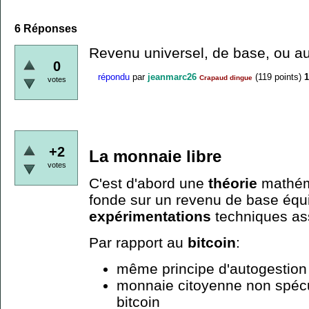
6
Réponses
Revenu universel, de base, ou au
0
répondu
par
jeanmarc26
(
119
points)
1
Crapaud dingue
votes
+2
La monnaie libre
votes
C'est d'abord une
théorie
mathém
fonde sur un revenu de base équi
expérimentations
techniques as
Par rapport au
bitcoin
:
même principe d'autogestion
monnaie citoyenne non spécu
bitcoin