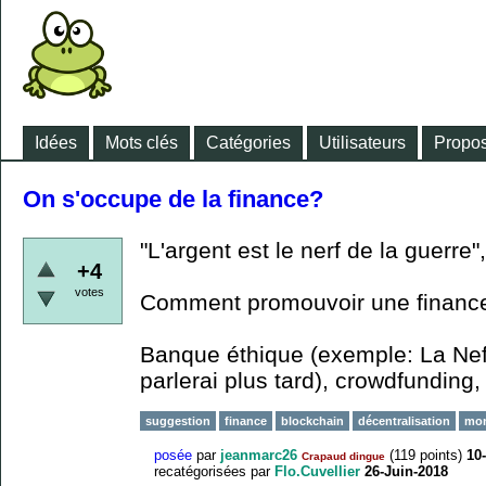
Idées
Mots clés
Catégories
Utilisateurs
Propos
On s'occupe de la finance?
"L'argent est le nerf de la guerre"
+4
votes
Comment promouvoir une finance
Banque éthique (exemple: La Nef?
parlerai plus tard), crowdfunding, 
suggestion
finance
blockchain
décentralisation
mon
posée
par
jeanmarc26
(
119
points)
10
Crapaud dingue
recatégorisées
par
Flo.Cuvellier
26-Juin-2018