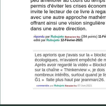
peu améliorer au cours du temps
permis d'éviter les crises écono
invite le lecteur de ce livre à reg
avec une autre approche mathémat
offrant ainsi une vision singulièr
dans une autre direction.
répondu
par
Rubujeto
(
284
points)
11-Fé
Batracien fou
edité
par
Rubujeto
12-Février-2021
Les aprioris que j'avais sur la « bloc
écologiques, m'avaient empêché de m'
Après avoir regardé la vidéo « Blockc
sur la chaîne « Thinkerview », je dois
nombreux intérêts, surtout quand je li
Ğ1 » faite plus haut par jeanmarc26. J
commentée
par
Rubujeto
07-Juin-2021
Batracien fou