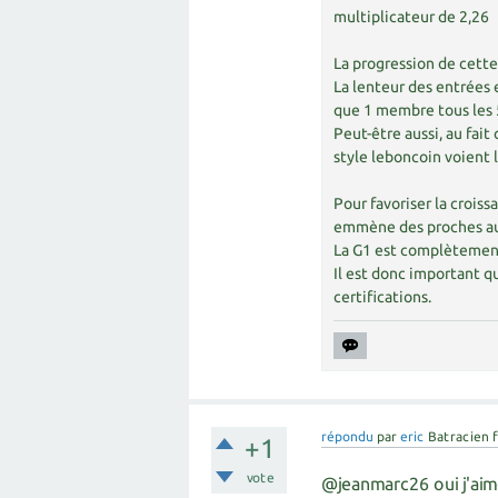
multiplicateur de 2,26
La progression de cette
La lenteur des entrées es
que 1 membre tous les 5 
Peut-être aussi, au fait 
style leboncoin voient l
Pour favoriser la croiss
emmène des proches aux
La G1 est complètement 
Il est donc important qu
certifications.
répondu
par
eric
Batracien 
+1
vote
@jeanmarc26 oui j'aime