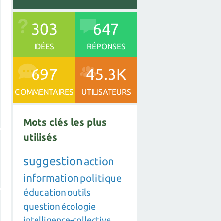
303
647
IDÉES
RÉPONSES
697
45.3K
COMMENTAIRES
UTILISATEURS
Mots clés les plus
utilisés
suggestion
action
information
politique
éducation
outils
question
écologie
intelligence-collective