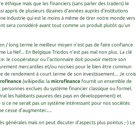
e éthique mais que les financiers (sans parler des traders) le
si appris de plusieurs dizaines d'années auprès d'institutions
une industrie qui est le moins à même de tirer notre monde vers
gent sera considéré avant tout comme un produit plutôt qu'un
yen / long terme le meilleur moyen n'est pas de faire confiance
e La Nef... En Belgique Triodos n'est pas mal non plus. La clé
e: le coopérateur ou l'actionnaire doit pouvoir mettre son
purement mercantiles et/ou nocives pour le bien être commun
re de rendement à court terme de son investissement... Je croi
rofinance
(wikipedia: la
microfinance
fournit un ensemble de
x personnes exclues du système financier classique ou formel.
éral les habitants pauvres des pays en développement) et
si ce ne serait pas un système intéressant pour nos sociétés
ne cesse d'augmenter.....
rès générales mais on peut discuter d'aspects plus pointus ;-) Le