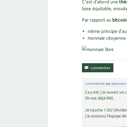
C'est d'abord une
thé
base équitable, ensui
Par rapport au
bitcoin
même principe d'au
monnaie citoyenne 
commentée
par
jeanmarc
Ca y est: j'ai ouvert un
On est déjà 900.
Je touche 1 DU (dividen
j'ai soutenu l'équipe d