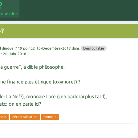
 une idée
e?
d dingue
(
119
points)
10-Décembre-2017
dans
Démocratie
er
26-Juin-2018
la guerre", a dit le philosophe.
 finance plus éthique (oxymore?) ?
 La Nef?), monnaie libre (j'en parlerai plus tard),
tc: on en parle ici?
hain
décentralisation
monnaie