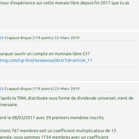
etour d'expérience sur cette monaie libre depuis fin 2017 que tu as
26
Crapaud dingue
(
119
points)
22-Mars-2019
 Pourquoi ouvrir un compte en monnaie libre G1?
sting.com/cgi-bin/rezoanous/do.lc?id=article_11
26
Crapaud dingue
(
119
points)
22-Mars-2019
d'après la TRM, distribuée sous forme de dividende universel, vient de
iversaire.
arré le 08/03/2017 avec 59 premiers membres inscrits.
 étions 767 membres soit un coefficient multiplicateur de 13
e année, nous sommes 1734 membres avec un coefficient