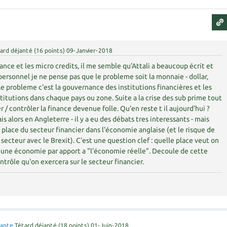
ard déjanté
(
16
points)
09-Janvier-2018
ance et les micro credits, il me semble qu'Attali a beaucoup écrit et
re personnel je ne pense pas que le probleme soit la monnaie - dollar,
Le probleme c'est la gouvernance des institutions financières et les
stitutions dans chaque pays ou zone. Suite a la crise des sub prime tout
 / contrôler la finance devenue folle. Qu'en reste t il aujourd'hui ?
ais alors en Angleterre - il y a eu des débats tres interessants - mais
a place du secteur financier dans l'économie anglaise (et le risque de
secteur avec le Brexit). C'est une question clef : quelle place veut on
ns une économie par apport a "l'économie réelle". Decoule de cette
ntrôle qu'on exercera sur le secteur financier.
Zante
Tétard déjanté
(
18
points)
01-Juin-2018