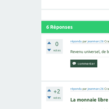
6
Réponses
répondu
par
jeanmarc26
Cra
0
votes
Revenu universel, de b
répondu
par
jeanmarc26
Cra
+2
votes
La monnaie libre