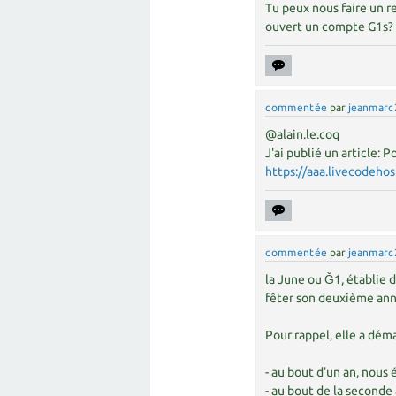
Tu peux nous faire un r
ouvert un compte G1s?
commentée
par
jeanmarc
@alain.le.coq
J'ai publié un article:
https://aaa.livecodeho
commentée
par
jeanmarc
la June ou Ǧ1, établie 
fêter son deuxième ann
Pour rappel, elle a dém
- au bout d'un an, nous
- au bout de la second