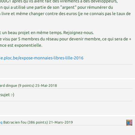
00G1 après qu'ils aient fait des virements à des développeurs,
 qui a utilisé une partie de son "argent" pour rémunérer du
 livre et même changer contre des euros (je ne connais pas le taux de
t un beau projet en même temps. Rejoignez-nous.
 de visu par 5 membres du réseau pour devenir membre, ce qui sera de +
sance est exponentielle.
e.ploc.be/expose-monnaies-libres-lille-2016
ard dingue
(
9
points)
25-Mai-2018
sujet :-)
oq
Batracien fou
(
386
points)
21-Mars-2019