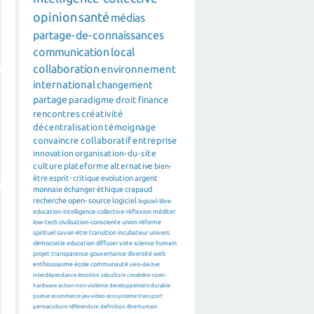
opinion
santé
médias
partage-de-connaissances
communication
local
collaboration
environnement
international
changement
partage
paradigme
droit
finance
rencontres
créativité
décentralisation
témoignage
convaincre
collaboratif
entreprise
innovation
organisation-du-site
culture
plateforme
alternative
bien-
être
esprit-critique
evolution
argent
monnaie
échanger
éthique
crapaud
recherche
open-source
logiciel
logiciel-libre
education-intelligence-collective-réflexion
méditer
low-tech
civilisation-consciente
union
réforme
spirituel
savoir-être
transition
incubateur
univers
démocratie
education
diffuser
vote
science
humain
projet
transparence
gouvernance
diversité
web
enthousiasme
école
communauté
zéro-déchet
interdépendance
émotion
sépulture
cimetière
open-
hardware
action-non-violente
developpement-durable
poésie
ecommerce
jeu-video
ecosysteme
transport
permaculture
référendum
definition
être-humain