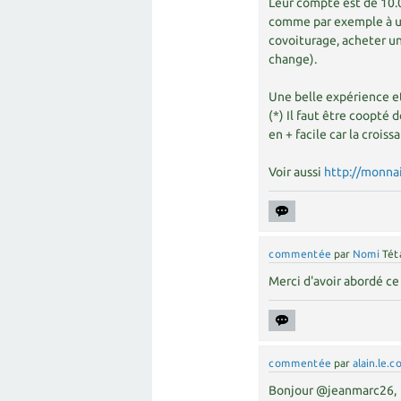
Leur compte est de 10.0
comme par exemple à un
covoiturage, acheter un
change).
Une belle expérience e
(*) Il faut être coopté
en + facile car la crois
Voir aussi
http://monnai
commentée
par
Nomi
Tét
Merci d'avoir abordé ce 
commentée
par
alain.le.c
Bonjour @jeanmarc26,