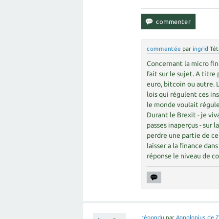
commentée
par
ingrid
Tét
Concernant la micro fin
fait sur le sujet. A tit
euro, bitcoin ou autre. 
lois qui régulent ces in
le monde voulait réguler
Durant le Brexit - je viv
passes inaperçus - sur l
perdre une partie de ce 
laisser a la finance da
réponse le niveau de co
répondu
par
Appolonius de 