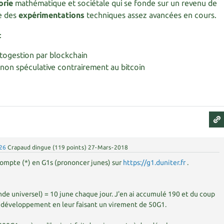
orie
mathématique et sociétale qui se fonde sur un revenu de
te des
expérimentations
techniques assez avancées en cours.
:
togestion par blockchain
non spéculative contrairement au bitcoin
26
Crapaud dingue
(
119
points)
27-Mars-2018
 compte (*) en G1s (prononcer junes) sur
https://g1.duniter.fr
.
de universel) = 10 june chaque jour. J'en ai accumulé 190 et du coup
e développement en leur faisant un virement de 50G1.