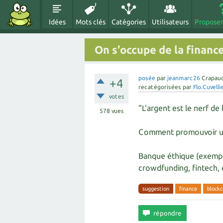
Idées
Mots clés
Catégories
Utilisateurs
Proposer
On s'occupe de la financ
posée
par
jeanmarc26
Crapau
+4
recatégorisées
par
Flo.Cuvelli
votes
"L'argent est le nerf de 
578
vues
Comment promouvoir une
Banque éthique (exemple:
crowdfunding, fintech, e
suggestion
finance
blockc