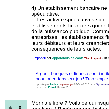
4) Un établissement bancaire ne p
spéculative.
Les activité spéculatives sont 
établissements financiers qui ne 
de la puissance publique. Comme
entreprises, les établissements fi
leurs débiteurs et leurs créancie
conséquences de leurs actes.
répondu
par
Appolonius de Zante
(
18
p
Tétard déjanté
Argent, banques et finance sont inuti
pour jouer dans leur jeu ! Trop simple
posée
par
Patrick
02-Juin-2018
dans
Système m
Crapaud dingue
edité
par
Patrick
02-Juin-2018
Monnaie libre ? Voilà ce qui risque
0
trop libre ;) Basée sur une histoir