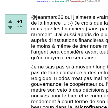
commentée
par
jeanmarc26
22-Mars-2019
Crapaud dingue
@jeanmarc26 oui j'aimerais vrai
+1
de la finance ... ;-) Je crois que 
vote
mais que les financiers (sans parl
rarement. J'ai aussi appris de pl
auprès d'institutions financières 
le moins à même de tirer notre m
l'argent sera considéré avant tou
qu'un moyen il en sera ainsi.
Je ne sais pas si à moyen / long 
pas de faire confiance à des ent
Belgique Triodos n'est pas mal no
gouvernance: le coopérateur ou l'
mettre son veto à des décisions 
nocives pour le bien être commun
rendement à court terme de son i
beaucoup dans la
Microfinance