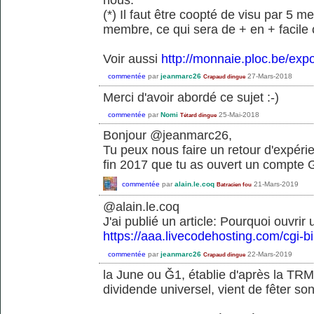
(*) Il faut être coopté de visu par 5
membre, ce qui sera de + en + facile c
Voir aussi
http://monnaie.ploc.be/expo
commentée
par
jeanmarc26
27-Mars-2018
Crapaud dingue
Merci d'avoir abordé ce sujet :-)
commentée
par
Nomi
25-Mai-2018
Tétard dingue
Bonjour @jeanmarc26,
Tu peux nous faire un retour d'expéri
fin 2017 que tu as ouvert un compte
commentée
par
alain.le.coq
21-Mars-2019
Batracien fou
@alain.le.coq
J'ai publié un article: Pourquoi ouvr
https://aaa.livecodehosting.com/cgi-b
commentée
par
jeanmarc26
22-Mars-2019
Crapaud dingue
la June ou Ǧ1, établie d'après la TRM
dividende universel, vient de fêter s