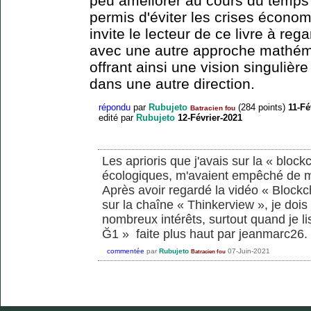
peu améliorer au cours du temps
permis d'éviter les crises écono
invite le lecteur de ce livre à reg
avec une autre approche mathémat
offrant ainsi une vision singulièr
dans une autre direction.
répondu
par
Rubujeto
(
284
points)
11-Fé
Batracien fou
edité
par
Rubujeto
12-Février-2021
Les aprioris que j'avais sur la « bloc
écologiques, m'avaient empêché de m'
Après avoir regardé la vidéo « Blockc
sur la chaîne « Thinkerview », je dois
nombreux intérêts, surtout quand je li
Ğ1 » faite plus haut par jeanmarc26. J
commentée
par
Rubujeto
07-Juin-2021
Batracien fou