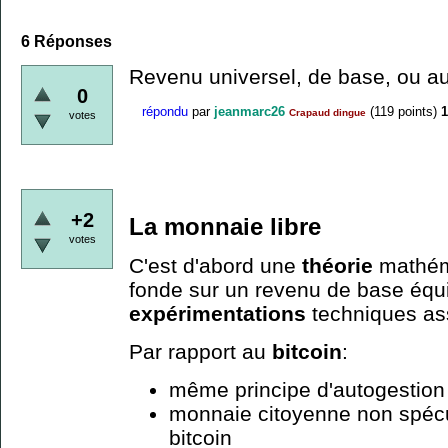
6
Réponses
Revenu universel, de base, ou au
0
répondu
par
jeanmarc26
(
119
points)
1
Crapaud dingue
votes
+2
La monnaie libre
votes
C'est d'abord une
théorie
mathém
fonde sur un revenu de base équi
expérimentations
techniques as
Par rapport au
bitcoin
:
même principe d'autogestion
monnaie citoyenne non spécu
bitcoin