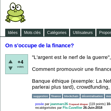
Idées
Mots clés
Catégories
Utilisateurs
Propos
On s'occupe de la finance?
"L'argent est le nerf de la guerre"
+4
votes
Comment promouvoir une finance
Banque éthique (exemple: La Nef?
parlerai plus tard), crowdfunding, 
suggestion
finance
blockchain
décentralisation
mon
posée
par
jeanmarc26
(
119
points)
10
Crapaud dingue
recatégorisées
par
Flo.Cuvellier
26-Juin-2018