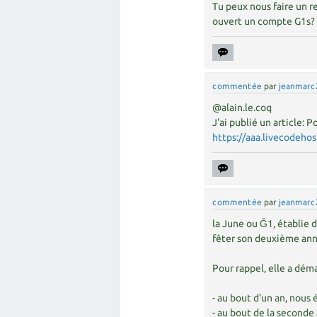
Tu peux nous faire un r
ouvert un compte G1s?
commentée
par
jeanmarc
@alain.le.coq
J'ai publié un article:
https://aaa.livecodeho
commentée
par
jeanmarc
la June ou Ǧ1, établie 
fêter son deuxième ann
Pour rappel, elle a dém
- au bout d'un an, nous
- au bout de la second