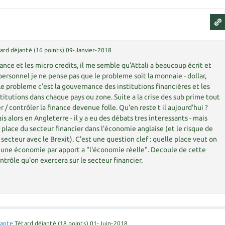
ard déjanté
(
16
points)
09-Janvier-2018
ance et les micro credits, il me semble qu'Attali a beaucoup écrit et
re personnel je ne pense pas que le probleme soit la monnaie - dollar,
Le probleme c'est la gouvernance des institutions financières et les
stitutions dans chaque pays ou zone. Suite a la crise des sub prime tout
 / contrôler la finance devenue folle. Qu'en reste t il aujourd'hui ?
ais alors en Angleterre - il y a eu des débats tres interessants - mais
a place du secteur financier dans l'économie anglaise (et le risque de
secteur avec le Brexit). C'est une question clef : quelle place veut on
ns une économie par apport a "l'économie réelle". Decoule de cette
ntrôle qu'on exercera sur le secteur financier.
Zante
Tétard déjanté
(
18
points)
01-Juin-2018