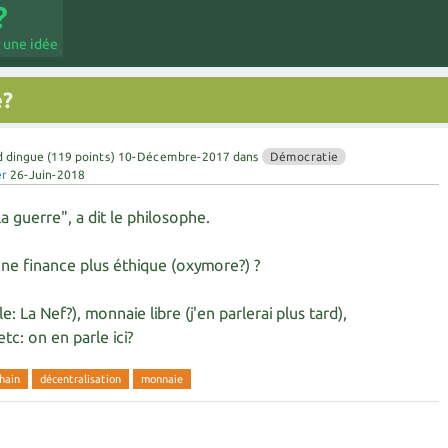
 une idée
e?
d dingue
(
119
points)
10-Décembre-2017
dans
Démocratie
er
26-Juin-2018
la guerre", a dit le philosophe.
 finance plus éthique (oxymore?) ?
 La Nef?), monnaie libre (j'en parlerai plus tard),
tc: on en parle ici?
hain
décentralisation
monnaie