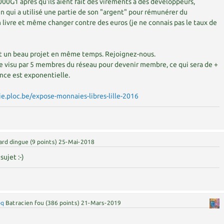
00G1 après qu'ils aient fait des virements à des développeurs,
 qui a utilisé une partie de son "argent" pour rémunérer du
 livre et même changer contre des euros (je ne connais pas le taux de
t un beau projet en même temps. Rejoignez-nous.
 de visu par 5 membres du réseau pour devenir membre, ce qui sera de +
sance est exponentielle.
e.ploc.be/expose-monnaies-libres-lille-2016
ard dingue
(
9
points)
25-Mai-2018
sujet :-)
oq
Batracien fou
(
386
points)
21-Mars-2019