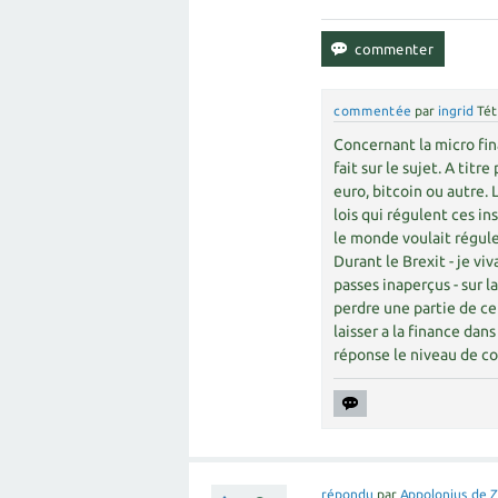
commentée
par
ingrid
Tét
Concernant la micro fin
fait sur le sujet. A tit
euro, bitcoin ou autre. 
lois qui régulent ces in
le monde voulait réguler
Durant le Brexit - je viv
passes inaperçus - sur l
perdre une partie de ce 
laisser a la finance da
réponse le niveau de co
répondu
par
Appolonius de 