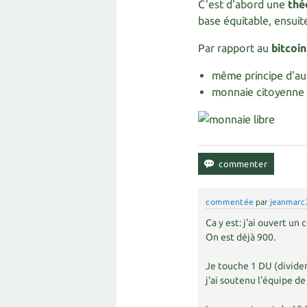
C'est d'abord une
thé
base équitable, ensui
Par rapport au
bitcoin
même principe d'au
monnaie citoyenne 
commentée
par
jeanmarc
Ca y est: j'ai ouvert un
On est déjà 900.
Je touche 1 DU (dividen
j'ai soutenu l'équipe d