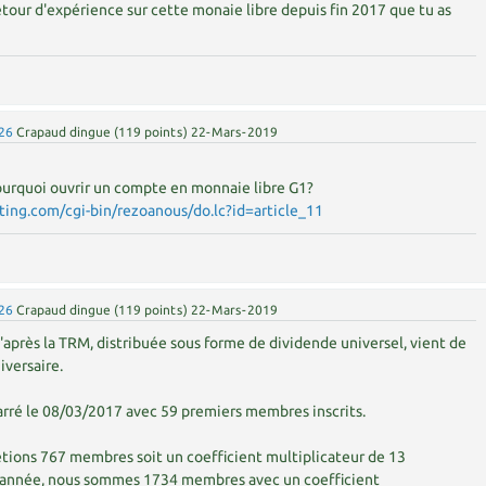
etour d'expérience sur cette monaie libre depuis fin 2017 que tu as
26
Crapaud dingue
(
119
points)
22-Mars-2019
 Pourquoi ouvrir un compte en monnaie libre G1?
sting.com/cgi-bin/rezoanous/do.lc?id=article_11
26
Crapaud dingue
(
119
points)
22-Mars-2019
d'après la TRM, distribuée sous forme de dividende universel, vient de
iversaire.
arré le 08/03/2017 avec 59 premiers membres inscrits.
 étions 767 membres soit un coefficient multiplicateur de 13
e année, nous sommes 1734 membres avec un coefficient