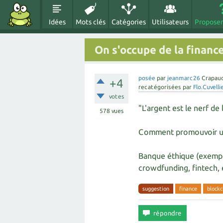
Idées
Mots clés
Catégories
Utilisateurs
Proposer
On s'occupe de la financ
posée
par
jeanmarc26
Crapau
+4
recatégorisées
par
Flo.Cuvelli
votes
"L'argent est le nerf de 
578
vues
Comment promouvoir une
Banque éthique (exemple:
crowdfunding, fintech, e
suggestion
finance
blockc