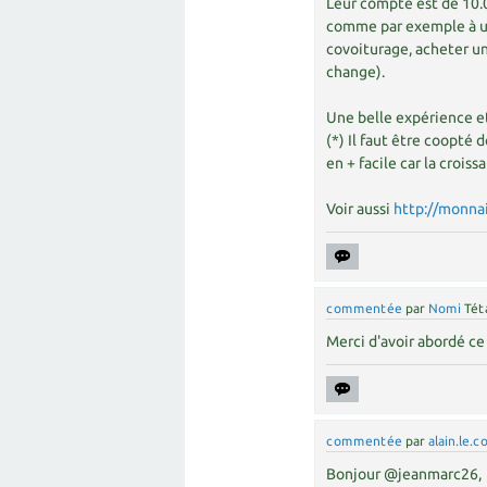
Leur compte est de 10.0
comme par exemple à un
covoiturage, acheter un
change).
Une belle expérience e
(*) Il faut être coopté
en + facile car la crois
Voir aussi
http://monnai
commentée
par
Nomi
Tét
Merci d'avoir abordé ce 
commentée
par
alain.le.c
Bonjour @jeanmarc26,