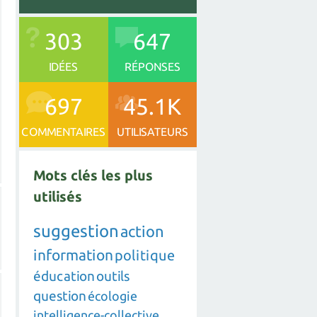
303
647
IDÉES
RÉPONSES
697
45.1K
COMMENTAIRES
UTILISATEURS
Mots clés les plus
utilisés
suggestion
action
information
politique
éducation
outils
question
écologie
intelligence-collective