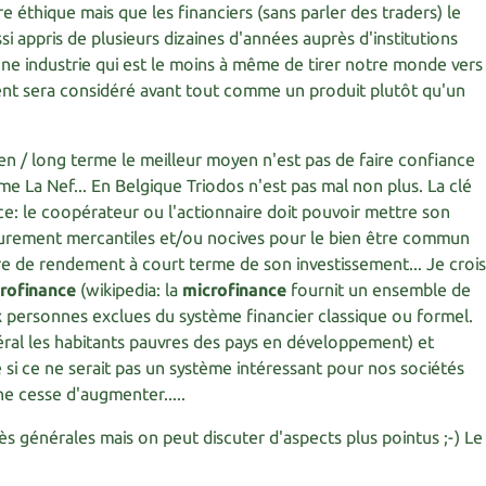
e éthique mais que les financiers (sans parler des traders) le
si appris de plusieurs dizaines d'années auprès d'institutions
une industrie qui est le moins à même de tirer notre monde vers
gent sera considéré avant tout comme un produit plutôt qu'un
yen / long terme le meilleur moyen n'est pas de faire confiance
e La Nef... En Belgique Triodos n'est pas mal non plus. La clé
e: le coopérateur ou l'actionnaire doit pouvoir mettre son
purement mercantiles et/ou nocives pour le bien être commun
re de rendement à court terme de son investissement... Je croi
rofinance
(wikipedia: la
microfinance
fournit un ensemble de
x personnes exclues du système financier classique ou formel.
éral les habitants pauvres des pays en développement) et
si ce ne serait pas un système intéressant pour nos sociétés
ne cesse d'augmenter.....
rès générales mais on peut discuter d'aspects plus pointus ;-) Le