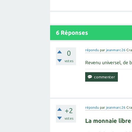
6
Réponses
répondu
par
jeanmarc26
Cra
0
votes
Revenu universel, de b
répondu
par
jeanmarc26
Cra
+2
votes
La monnaie libre