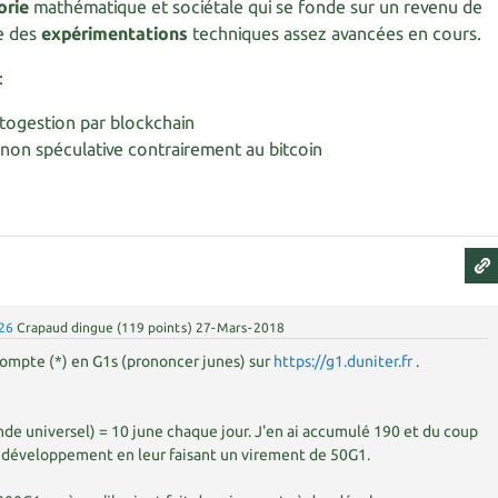
orie
mathématique et sociétale qui se fonde sur un revenu de
te des
expérimentations
techniques assez avancées en cours.
:
togestion par blockchain
non spéculative contrairement au bitcoin
26
Crapaud dingue
(
119
points)
27-Mars-2018
 compte (*) en G1s (prononcer junes) sur
https://g1.duniter.fr
.
de universel) = 10 june chaque jour. J'en ai accumulé 190 et du coup
e développement en leur faisant un virement de 50G1.