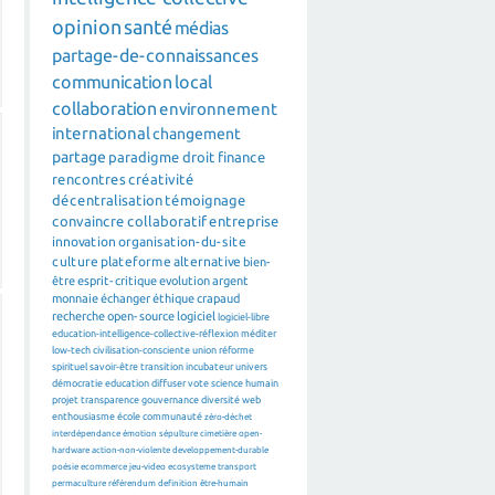
opinion
santé
médias
partage-de-connaissances
communication
local
collaboration
environnement
international
changement
partage
paradigme
droit
finance
rencontres
créativité
décentralisation
témoignage
convaincre
collaboratif
entreprise
innovation
organisation-du-site
culture
plateforme
alternative
bien-
être
esprit-critique
evolution
argent
monnaie
échanger
éthique
crapaud
recherche
open-source
logiciel
logiciel-libre
education-intelligence-collective-réflexion
méditer
low-tech
civilisation-consciente
union
réforme
spirituel
savoir-être
transition
incubateur
univers
démocratie
education
diffuser
vote
science
humain
projet
transparence
gouvernance
diversité
web
enthousiasme
école
communauté
zéro-déchet
interdépendance
émotion
sépulture
cimetière
open-
hardware
action-non-violente
developpement-durable
poésie
ecommerce
jeu-video
ecosysteme
transport
permaculture
référendum
definition
être-humain