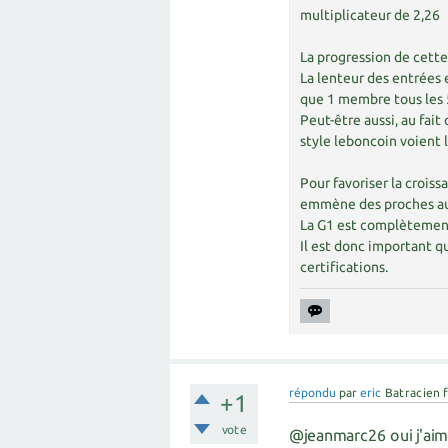
multiplicateur de 2,26
La progression de cette
La lenteur des entrées es
que 1 membre tous les 5 
Peut-être aussi, au fait 
style leboncoin voient l
Pour favoriser la croiss
emmène des proches aux
La G1 est complètement 
Il est donc important qu
certifications.
répondu
par
eric
Batracien 
+1
vote
@jeanmarc26 oui j'aime