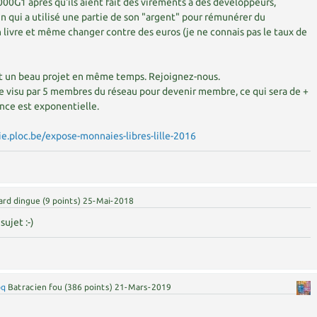
00G1 après qu'ils aient fait des virements à des développeurs,
 qui a utilisé une partie de son "argent" pour rémunérer du
 livre et même changer contre des euros (je ne connais pas le taux de
t un beau projet en même temps. Rejoignez-nous.
 de visu par 5 membres du réseau pour devenir membre, ce qui sera de +
sance est exponentielle.
e.ploc.be/expose-monnaies-libres-lille-2016
ard dingue
(
9
points)
25-Mai-2018
sujet :-)
oq
Batracien fou
(
386
points)
21-Mars-2019