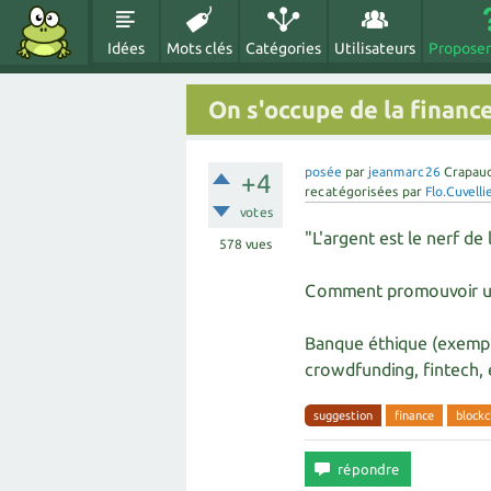
Idées
Mots clés
Catégories
Utilisateurs
Proposer
On s'occupe de la financ
posée
par
jeanmarc26
Crapau
+4
recatégorisées
par
Flo.Cuvelli
votes
"L'argent est le nerf de 
578
vues
Comment promouvoir une
Banque éthique (exemple:
crowdfunding, fintech, e
suggestion
finance
blockc