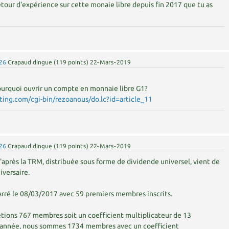
etour d'expérience sur cette monaie libre depuis fin 2017 que tu as
26
Crapaud dingue
(
119
points)
22-Mars-2019
 Pourquoi ouvrir un compte en monnaie libre G1?
sting.com/cgi-bin/rezoanous/do.lc?id=article_11
26
Crapaud dingue
(
119
points)
22-Mars-2019
d'après la TRM, distribuée sous forme de dividende universel, vient de
iversaire.
arré le 08/03/2017 avec 59 premiers membres inscrits.
 étions 767 membres soit un coefficient multiplicateur de 13
e année, nous sommes 1734 membres avec un coefficient