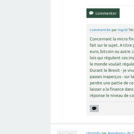
commentée
par
ingrid
Tét
Concernant la micro fin
fait sur le sujet. A tit
euro, bitcoin ou autre. 
lois qui régulent ces in
le monde voulait réguler
Durant le Brexit - je viv
passes inaperçus - sur l
perdre une partie de ce 
laisser a la finance da
réponse le niveau de co
répondu
par
Appolonius de 