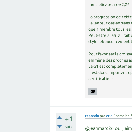
multiplicateur de 2,26
La progression de cette
La lenteur des entrées es
que 1 membre tous les 5 
Peut-être aussi, au fait 
style leboncoin voient l
Pour favoriser la croiss
emmène des proches aux
La G1 est complètement 
Il est donc important qu
certifications.
répondu
par
eric
Batracien 
+1
vote
@jeanmarc26 oui j'aime