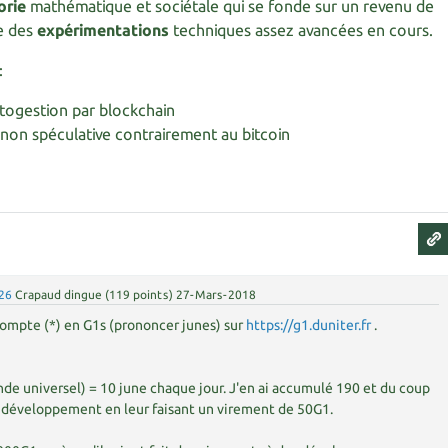
orie
mathématique et sociétale qui se fonde sur un revenu de
te des
expérimentations
techniques assez avancées en cours.
:
togestion par blockchain
non spéculative contrairement au bitcoin
26
Crapaud dingue
(
119
points)
27-Mars-2018
 compte (*) en G1s (prononcer junes) sur
https://g1.duniter.fr
.
de universel) = 10 june chaque jour. J'en ai accumulé 190 et du coup
e développement en leur faisant un virement de 50G1.