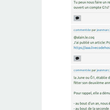
Tu peux nous faire un r
ouvert un compte G1s?
commentée
par
jeanmarc
@alain.le.coq
J'ai publié un article:
https://aaa.livecodeho
commentée
par
jeanmarc
la June ou Ǧ1, établie 
fêter son deuxième ann
Pour rappel, elle a dém
- au bout d'un an, nous
- au bout de la second