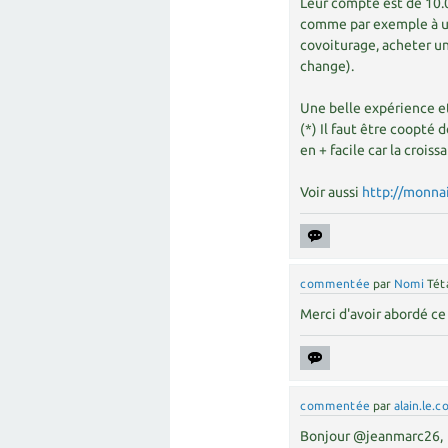
Leur compte est de 10.0
comme par exemple à un
covoiturage, acheter un
change).
Une belle expérience e
(*) Il faut être coopté
en + facile car la crois
Voir aussi
http://monnai
commentée
par
Nomi
Tét
Merci d'avoir abordé ce 
commentée
par
alain.le.c
Bonjour @jeanmarc26,