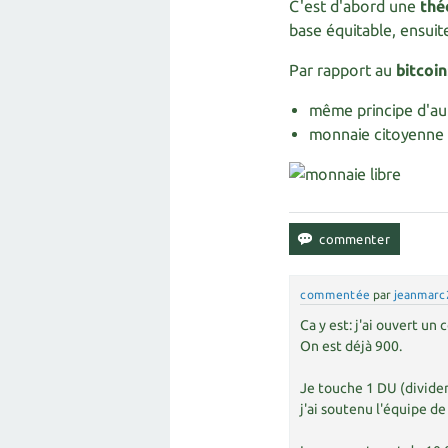
C'est d'abord une
thé
base équitable, ensui
Par rapport au
bitcoin
même principe d'au
monnaie citoyenne 
commentée
par
jeanmarc
Ca y est: j'ai ouvert un
On est déjà 900.
Je touche 1 DU (dividen
j'ai soutenu l'équipe d