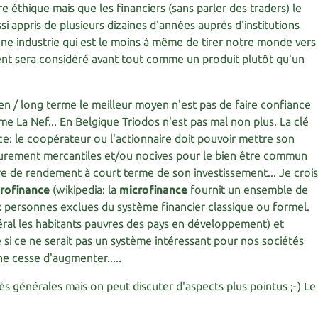
e éthique mais que les financiers (sans parler des traders) le
si appris de plusieurs dizaines d'années auprès d'institutions
une industrie qui est le moins à même de tirer notre monde vers
gent sera considéré avant tout comme un produit plutôt qu'un
yen / long terme le meilleur moyen n'est pas de faire confiance
e La Nef... En Belgique Triodos n'est pas mal non plus. La clé
e: le coopérateur ou l'actionnaire doit pouvoir mettre son
purement mercantiles et/ou nocives pour le bien être commun
re de rendement à court terme de son investissement... Je croi
rofinance
(wikipedia: la
microfinance
fournit un ensemble de
x personnes exclues du système financier classique ou formel.
éral les habitants pauvres des pays en développement) et
si ce ne serait pas un système intéressant pour nos sociétés
ne cesse d'augmenter.....
rès générales mais on peut discuter d'aspects plus pointus ;-) Le