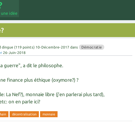
 une idée
e?
d dingue
(
119
points)
10-Décembre-2017
dans
Démocratie
er
26-Juin-2018
la guerre", a dit le philosophe.
 finance plus éthique (oxymore?) ?
 La Nef?), monnaie libre (j'en parlerai plus tard),
tc: on en parle ici?
hain
décentralisation
monnaie