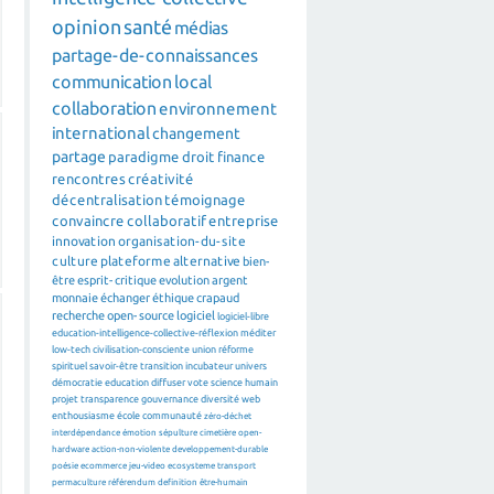
opinion
santé
médias
partage-de-connaissances
communication
local
collaboration
environnement
international
changement
partage
paradigme
droit
finance
rencontres
créativité
décentralisation
témoignage
convaincre
collaboratif
entreprise
innovation
organisation-du-site
culture
plateforme
alternative
bien-
être
esprit-critique
evolution
argent
monnaie
échanger
éthique
crapaud
recherche
open-source
logiciel
logiciel-libre
education-intelligence-collective-réflexion
méditer
low-tech
civilisation-consciente
union
réforme
spirituel
savoir-être
transition
incubateur
univers
démocratie
education
diffuser
vote
science
humain
projet
transparence
gouvernance
diversité
web
enthousiasme
école
communauté
zéro-déchet
interdépendance
émotion
sépulture
cimetière
open-
hardware
action-non-violente
developpement-durable
poésie
ecommerce
jeu-video
ecosysteme
transport
permaculture
référendum
definition
être-humain