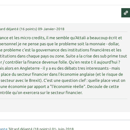
ard déjanté
(
16
points)
09-Janvier-2018
ance et les micro credits, il me semble qu'Attali a beaucoup écrit et
re personnel je ne pense pas que le probleme soit la monnaie - dollar,
Le probleme c'est la gouvernance des institutions financières et les
stitutions dans chaque pays ou zone. Suite a la crise des sub prime tout
 / contrôler la finance devenue folle. Qu'en reste t il aujourd'hui ?
ais alors en Angleterre - il y a eu des débats tres interessants - mais
a place du secteur financier dans l'économie anglaise (et le risque de
secteur avec le Brexit). C'est une question clef : quelle place veut on
ns une économie par apport a "l'économie réelle". Decoule de cette
ntrôle qu'on exercera sur le secteur financier.
Zante
Tétard déjanté
(
18
points)
01-Juin-2018