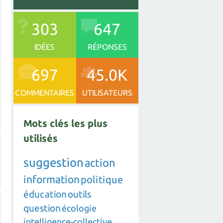
303
647
IDÉES
RÉPONSES
697
45.0K
COMMENTAIRES
UTILISATEURS
Mots clés les plus
utilisés
suggestion
action
information
politique
éducation
outils
question
écologie
intelligence-collective