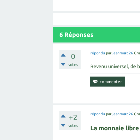
6
Réponses
répondu
par
jeanmarc26
Cra
0
votes
Revenu universel, de b
répondu
par
jeanmarc26
Cra
+2
votes
La monnaie libre