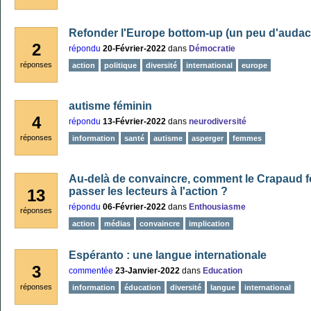
Refonder l'Europe bottom-up (un peu d'audace
2
répondu
20-Février-2022
dans
Démocratie
réponses
action
politique
diversité
international
europe
autisme féminin
4
répondu
13-Février-2022
dans
neurodiversité
réponses
information
santé
autisme
asperger
femmes
Au-delà de convaincre, comment le Crapaud fou
passer les lecteurs à l'action ?
13
répondu
06-Février-2022
dans
Enthousiasme
réponses
action
médias
convaincre
implication
Espéranto : une langue internationale
3
commentée
23-Janvier-2022
dans
Education
réponses
information
éducation
diversité
langue
international