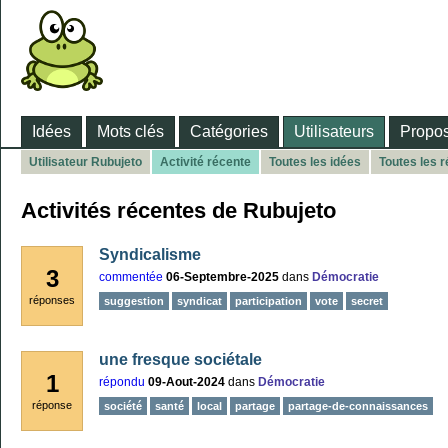
Idées
Mots clés
Catégories
Utilisateurs
Propos
Utilisateur Rubujeto
Activité récente
Toutes les idées
Toutes les 
Activités récentes de Rubujeto
Syndicalisme
3
commentée
06-Septembre-2025
dans
Démocratie
réponses
suggestion
syndicat
participation
vote
secret
une fresque sociétale
1
répondu
09-Aout-2024
dans
Démocratie
réponse
société
santé
local
partage
partage-de-connaissances