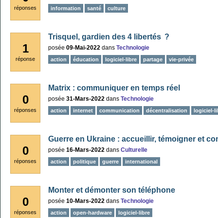
réponses
information
santé
culture
Trisquel, gardien des 4 libertés ?
1
posée
09-Mai-2022
dans
Technologie
réponse
action
éducation
logiciel-libre
partage
vie-privée
Matrix : communiquer en temps réel
0
posée
31-Mars-2022
dans
Technologie
réponses
action
internet
communication
décentralisation
logiciel-l
Guerre en Ukraine : accueillir, témoigner et c
0
posée
16-Mars-2022
dans
Culturelle
réponses
action
politique
guerre
international
Monter et démonter son téléphone
0
posée
10-Mars-2022
dans
Technologie
réponses
action
open-hardware
logiciel-libre