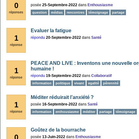
0
posée
25-Septembre-2022
dans
Enthousiasme
réponses
question
médias
rencontres
témoignage
partage
Evaluer la fatigue
1
répondu
20-Septembre-2022
dans
Santé
réponse
PEACE AND LIVE : Inventons une nouvelle or
humaine !
1
répondu
19-Septembre-2022
dans
Collaboratif
réponse
information
politique
vivant
egalité
pérennité
Méditer réduirait l’anxiété ?
1
posée
16-Septembre-2022
dans
Santé
réponse
information
enthousiasme
méditer
partage
témoignage
Goûtez de la bourrache
0
posée
13-Juin-2022
dans
Enthousiasme