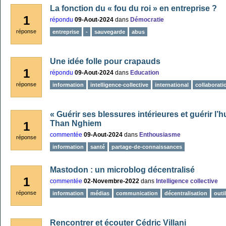
La fonction du « fou du roi » en entreprise ?
1
répondu
09-Aout-2024
dans
Démocratie
réponse
entreprise
-
sauvegarde
abus
Une idée folle pour crapauds
1
répondu
09-Aout-2024
dans
Education
réponse
information
intelligence-collective
international
collaborati
« Guérir ses blessures intérieures et guérir l’
Than Nghiem
1
commentée
09-Aout-2024
dans
Enthousiasme
réponse
information
santé
partage-de-connaissances
Mastodon : un microblog décentralisé
1
commentée
02-Novembre-2022
dans
Intelligence collective
réponse
information
médias
communication
décentralisation
outi
Rencontrer et écouter Cédric Villani