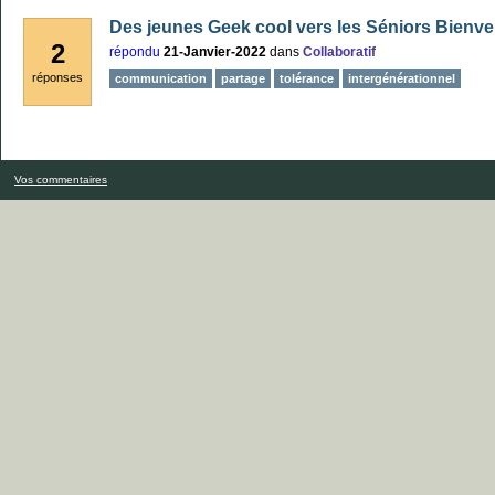
Des jeunes Geek cool vers les Séniors Bienvei
2
répondu
21-Janvier-2022
dans
Collaboratif
réponses
communication
partage
tolérance
intergénérationnel
Vos commentaires