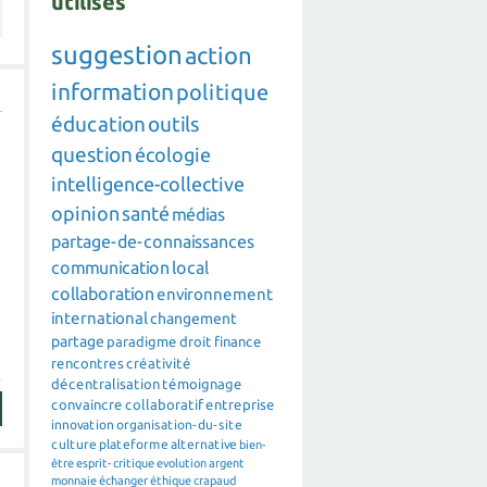
utilisés
suggestion
action
information
politique
éducation
outils
question
écologie
intelligence-collective
opinion
santé
médias
partage-de-connaissances
communication
local
collaboration
environnement
international
changement
partage
paradigme
droit
finance
rencontres
créativité
décentralisation
témoignage
convaincre
collaboratif
entreprise
innovation
organisation-du-site
culture
plateforme
alternative
bien-
être
esprit-critique
evolution
argent
monnaie
échanger
éthique
crapaud