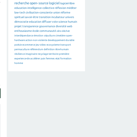
recherche
open-source
logiciel
logiciel-libre
education-intelligence-collective-réflexion
méditer
low-tech
civilisation-consciente
union
réforme
spirituel
savoir-être
transition
incubateur
univers
démocratie
education
diffuser
vote
science
humain
projet
transparence
gouvernance
diversité
web
enthousiasme
école
communauté
zéro-déchet
interdépendance
émotion
sépulture
cimetière
open-
hardware
action-non-violente
developpement-durable
poésie
ecommerce
jeu-video
ecosysteme
transport
permaculture
référendum
definition
être-humain
résilience
imaginaire
recyclage
territoire
première-
experience-de
accélérer
paix
femmes
etat
formation
homme