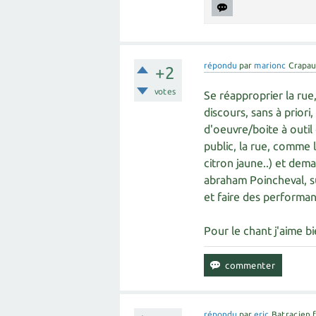
répondu
par
marionc
Crapau
+2
votes
Se réapproprier la rue
discours, sans à priori
d'oeuvre/boite à outil
public, la rue, comme l
citron jaune..) et dem
abraham Poincheval, s
et faire des performa
Pour le chant j'aime b
répondu
par
eric
Batracien 