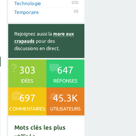
(25)
Technologie
s
(3)
Temporaire
Rejoignez aussi la
mare aux
crapauds
pour des
discussions en direct.
303
647
IDÉES
RÉPONSES
697
45.3K
COMMENTAIRES
UTILISATEURS
Mots clés les plus