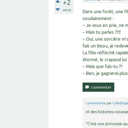
+2
votes
Dans une forêt, une fi
soudainement :
– Je vous en prie, ne 
– Mais tu parles ??!!
– Oui, une sorcière m’
fais un bisou, je redev
La fille réfléchit rapi
étonné, le crapaud lu
– Mais que fais-tu ??
– Ben, je gagnerai plu
commentée
par
ColinDuja
et des histoires cocasse
"C'est une princesse qu