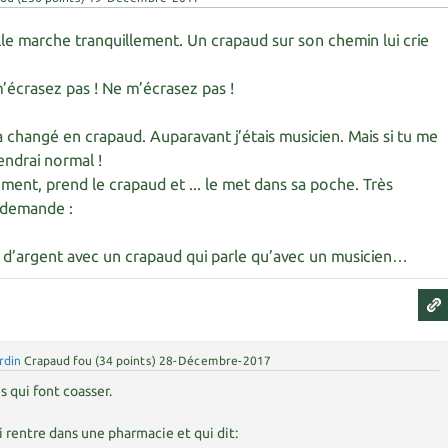
lle marche tranquillement. Un crapaud sur son chemin lui crie
m’écrasez pas ! Ne m’écrasez pas !
a changé en crapaud. Auparavant j’étais musicien. Mais si tu me
iendrai normal !
dement, prend le crapaud et ... le met dans sa poche. Très
i demande :
s d’argent avec un crapaud qui parle qu’avec un musicien…
rdin
Crapaud fou
(
34
points)
28-Décembre-2017
s qui font coasser.
i rentre dans une pharmacie et qui dit: