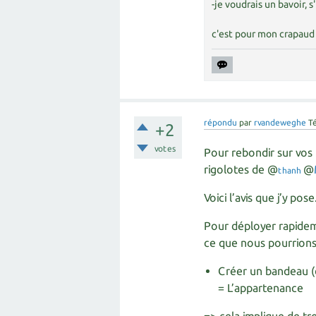
-je voudrais un bavoir, s'
c'est pour mon crapaud 
répondu
par
rvandeweghe
T
+2
votes
Pour rebondir sur vos 
rigolotes de @
@
thanh
Voici l’avis que j’y pose
Pour déployer rapideme
ce que nous pourrions 
Créer un bandeau (d
= L’appartenance