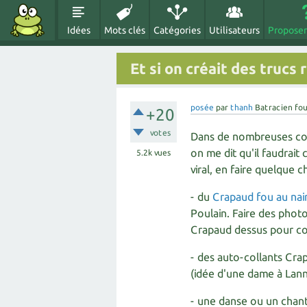
Idées
Mots clés
Catégories
Utilisateurs
Proposer
Et si on créait des trucs
posée
par
thanh
Batracien fo
+20
votes
Dans de nombreuses conf
on me dit qu'il faudrai
5.2k
vues
viral, en faire quelque 
- du
Crapaud fou au nain
Poulain. Faire des phot
Crapaud dessus pour co
- des auto-collants Crap
(idée d'une dame à Lann
- une danse ou un chant