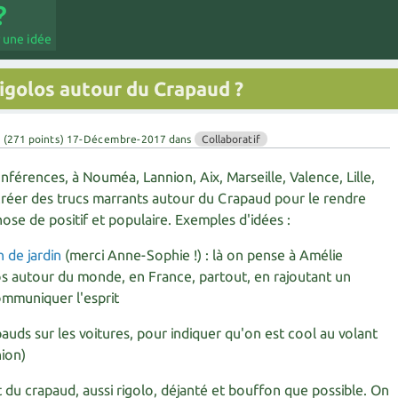
 une idée
 rigolos autour du Crapaud ?
u
(
271
points)
17-Décembre-2017
dans
Collaboratif
érences, à Nouméa, Lannion, Aix, Marseille, Valence, Lille,
t créer des trucs marrants autour du Crapaud pour le rendre
chose de positif et populaire. Exemples d'idées :
 de jardin
(merci Anne-Sophie !) : là on pense à Amélie
os autour du monde, en France, partout, en rajoutant un
mmuniquer l'esprit
auds sur les voitures, pour indiquer qu'on est cool au volant
ion)
 du crapaud, aussi rigolo, déjanté et bouffon que possible. On