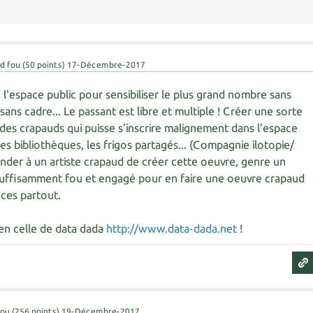
d fou
(
50
points)
17-Décembre-2017
, l'espace public pour sensibiliser le plus grand nombre sans
, sans cadre... Le passant est libre et multiple ! Créer une sorte
 des crapauds qui puisse s'inscrire malignement dans l'espace
es bibliothèques, les frigos partagés... (Compagnie ilotopie/
ander à un artiste crapaud de créer cette oeuvre, genre un
uffisamment fou et engagé pour en faire une oeuvre crapaud
nces partout.
ien celle de data dada
http://www.data-dada.net
!
fou
(
256
points)
19-Décembre-2017