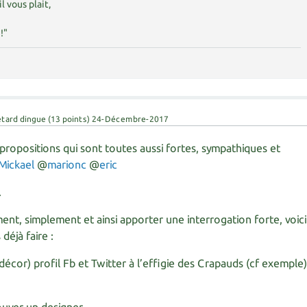
il vous plait,
!"
étard dingue
(
13
points)
24-Décembre-2017
propositions qui sont toutes aussi fortes, sympathiques et
Mickael
@
marionc
@
eric
.
nt, simplement et ainsi apporter une interrogation forte, voici
déjà faire :
écor) profil Fb et Twitter à l’effigie des Crapauds (cf exemple