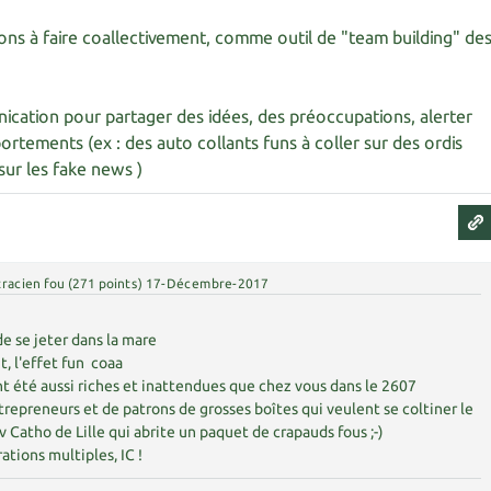
tions à faire coallectivement, comme outil de "team building" de
ication pour partager des idées, des préoccupations, alerter
tements (ex : des auto collants funs à coller sur des ordis
sur les fake news )
racien fou
(
271
points)
17-Décembre-2017
de se jeter dans la mare
t, l'effet fun coaa
ont été aussi riches et inattendues que chez vous dans le 2607
repreneurs et de patrons de grosses boîtes qui veulent se coltiner le
iv Catho de Lille qui abrite un paquet de crapauds fous ;-)
ations multiples, IC !