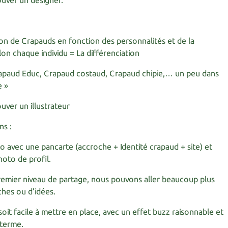
ouver un designer.
on de Crapauds en fonction des personnalités et de la
lon chaque individu = La différenciation
rapaud Educ, Crapaud costaud, Crapaud chipie,… un peu dans
e »
uver un illustrateur
ns :
 avec une pancarte (accroche + Identité crapaud + site) et
oto de profil.
remier niveau de partage, nous pouvons aller beaucoup plus
ches ou d’idées.
soit facile à mettre en place, avec un effet buzz raisonnable et
 terme.