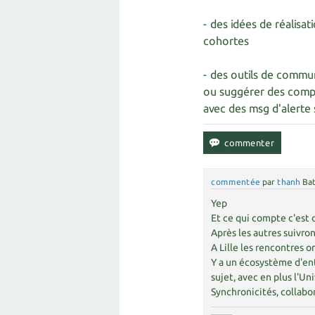
- des idées de réalisa
cohortes
- des outils de commun
ou suggérer des compor
avec des msg d'alerte 
commentée
par
thanh
Bat
Yep
Et ce qui compte c'est 
Après les autres suivron
A Lille les rencontres 
Y a un écosystème d'ent
sujet, avec en plus l'Un
Synchronicités, collabor