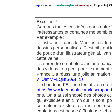
répondu
par
rvandeweghe
(
13
points)
2
Tétard dingue
Excellent !
Gardons toutes ces idées dans notre "
intéressantes et certaines me semble
Par exemple :
- illustrateur : dans le Manifeste si tu
dessins personnalisés. C'est bibi qui l
de pouce d'un illustrateur génial, Iv
cette veine
- se prendre en photo avec une pancart
des vidéos : on peut pour le moment 
France 3 a réussi une jolie animation
v=UimMFLQBfS0&t=1s
- le bandeau FB : une tentative a été
https://www.facebook.com/lescrapaud
pris. On a aussi shooté des photos e
qui expliquent en 1 mn qui ils sont, po
ce matériel existe et est resté en rése
captations est basée à Toulouse, et a