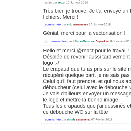
edité
par
react
10-Janvier-2018
Très bien je trouve. Je t'ai envoyé u
fichiers. Merci !
commentée
par
eric
16-Janvier-2018
Batracien fou
Génial, merci pour la vectorisation !
commentée
par
EfferveScience
07-Février-201
Crapaud fou
Hello et merci @react pour le travail !
Désolée de revenir aussi tardivement 
logo :-/
Le crapaud que tu as pris sur le site
récupéré quelque part, je ne sais pas s'
Celui qu'il faut prendre, et qui nous a
déboucheur (celui avec le débouche-W
Je vais d'ailleurs envoyer un message
le logo et mettre la bonne image
Tous les crapauds que j'ai dessinés e
ce débouche WC sur la tête
commentée
par
thanh
07-Février-2018
Batracien fou