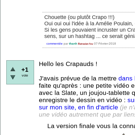
Chouette (ou plutôt Crapo !!!)
Oui oui oui l'idée à la Amélie Poulain,
Si les gens pouvaient incruster un Cra
sens, sur un hashtag ... ce serait géni
commentée
par
thanh
07-Février-2018
Batracien fou
Hello les Crapauds !
+1
vote
J'avais prévue de la mettre
dans l
faite qu'après : une petite vidéo
avec la Slate, un joujou-tablette q
enregistre le dessin en vidéo :
su
sur mon site, en fin d'article
(je n
une vidéo autrement que par lien
La version finale vous la conna