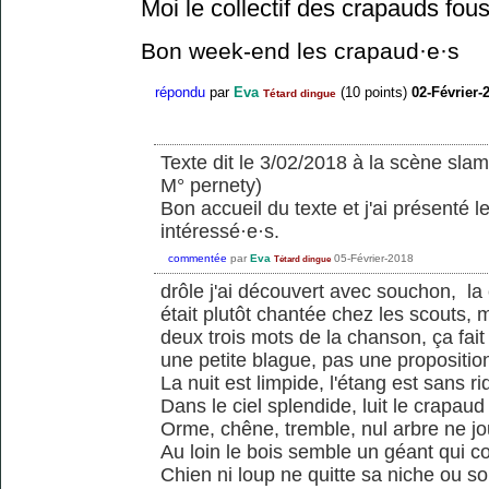
Moi le collectif des crapauds fou
Bon week-end les crapaud·e·s
répondu
par
Eva
(
10
points)
02-Février-
Tétard dingue
Texte dit le 3/02/2018 à la scène slam
M° pernety)
Bon accueil du texte et j'ai présenté 
intéressé·e·s.
commentée
par
Eva
05-Février-2018
Tétard dingue
drôle j'ai découvert avec souchon, la
était plutôt chantée chez les scouts,
deux trois mots de la chanson, ça fait 
une petite blague, pas une proposition
La nuit est limpide, l'étang est sans ri
Dans le ciel splendide, luit le crapaud
Orme, chêne, tremble, nul arbre ne j
Au loin le bois semble un géant qui c
Chien ni loup ne quitte sa niche ou so