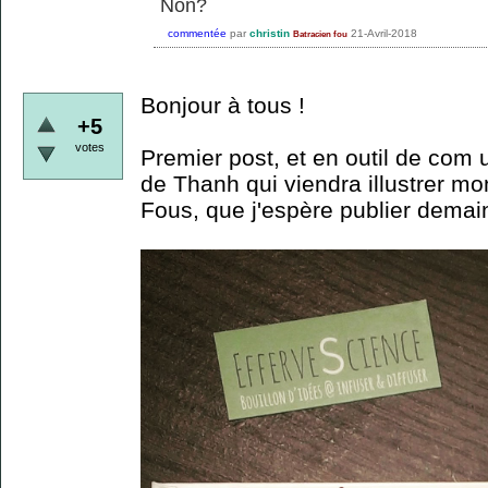
Non?
commentée
par
christin
21-Avril-2018
Batracien fou
Bonjour à tous !
+5
votes
Premier post, et en outil de com
de Thanh qui viendra illustrer mo
Fous, que j'espère publier demain