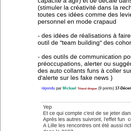
capacité à agir) et de décalé da
(stimuler la créativité dans la rec
toutes ces idées comme des lev
personnel en mode crapaud
- des idées de réalisations à fai
outil de "team building" des coho
- des outils de communication po
préoccupations, alerter ou suggé
des auto collants funs à coller s
d'alerte sur les fake news )
répondu
par
Mickael
(
9
points)
17-Déce
Tétard dingue
Yep
Et ce qui compte c'est de se jeter da
Après les autres suivront, l'effet fun 
A Lille les rencontres ont été aussi r