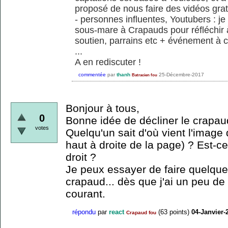
proposé de nous faire des vidéos grat
- personnes influentes, Youtubers : je
sous-mare à Crapauds pour réfléchir 
soutien, parrains etc + événement à c
...
A en rediscuter !
commentée
par
thanh
25-Décembre-2017
Batracien fou
Bonjour à tous,
0
Bonne idée de décliner le crapaud
votes
Quelqu'un sait d'où vient l'image 
haut à droite de la page) ? Est-ce
droit ?
Je peux essayer de faire quelque
crapaud... dès que j'ai un peu de
courant.
répondu
par
react
(
63
points)
04-Janvier-
Crapaud fou