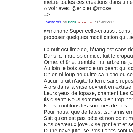
mettre toutes ces créations dans un e
A voir avec @eric et @mose
=>
commentée
par
thanh
07-Février-2018
Batracien fou
@marionc Super celle-ci aussi, sans
proposer quelques modification qui, se
La nuit est limpide, l'étang est sans ri
Dans la mare splendide, luit le crapa
Orme, chêne, tremble, nul arbre ne j
Au loin le bois semble un géant qui c
Chien ni loup ne quitte sa niche ou so
Aucun bruit n'agite la terre sans repo
Alors dans la vase ouvrant en extase
Leurs yeux de topaze, chantent Les 
Ils disent: Nous sommes bien trop ho
Nous troublons les sommes de nos h
Pour nous, que de fêtes, tsunamis en
Sait qu'on est pas bête et non point 
Nos cerveaux joyeux se gonflent et s
D'une bave juteuse, vos flancs sont l