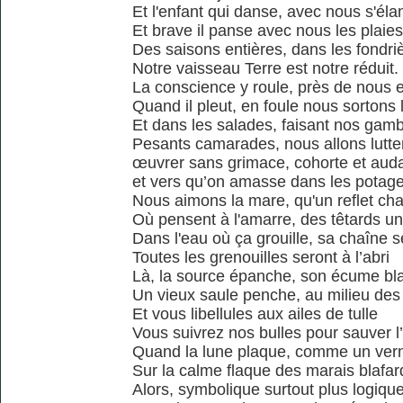
Et l'enfant qui danse, avec nous s'éla
Et brave il panse avec nous les plaies
Des saisons entières, dans les fondri
Notre vaisseau Terre est notre réduit.
La conscience y roule, près de nous 
Quand il pleut, en foule nous sortons l
Et dans les salades, faisant nos gam
Pesants camarades, nous allons lutter
œuvrer sans grimace, cohorte et aud
et vers qu’on amasse dans les potag
Nous aimons la mare, qu'un reflet ch
Où pensent à l'amarre, des têtards un
Dans l'eau où ça grouille, sa chaîne s
Toutes les grenouilles seront à l’abri
Là, la source épanche, son écume bl
Un vieux saule penche, au milieu des
Et vous libellules aux ailes de tulle
Vous suivrez nos bulles pour sauver l
Quand la lune plaque, comme un vern
Sur la calme flaque des marais blafar
Alors, symbolique surtout plus logiqu