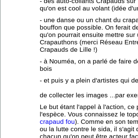
- des auto-collants Crapauds sur 
qu'on est cool au volant (idée d
- une danse ou un chant du crapau
bouffon que possible. On ferait 
qu'on pourrait ensuite mettre sur
Crapauthons (merci Réseau Entre
Crapauds de Lille !)
- à Nouméa, on a parlé de faire 
bois
- et puis y a plein d'artistes qui d
de collecter les images ...par ex
Le but étant l'appel à l'action, c
l'espèce. Vous connaissez le topo
crapaud fou
). Comme en son tem
ou la lutte contre le sida, il s'ag
chacun qu'on peut être acteur f