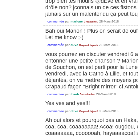
trop bien tes modifs @dEve et en vra
drôle non? jconnais un de ces fistons
jamais sur un malentendu ça peut tou
commentée
par
marionc
28-Mars-2018
Crapaud fou
Bah oui Marion ! Plus on serait de oufs
Let me know ;-)
commentée
par
dEve
28-Mars-2018
Crapaud déjanté
vous pourrez en discuter vendredi 6 avr
entonner une petite chanson ? Mario
de Souchon, on est parti pour la Lune 
vendredi, avec la Catho à Lille, et tou
déjantés, on va mettre des moyens po
Crapaud façon "Bright mirror" cf Anto
commentée
par
thanh
29-Mars-2018
Batracien fou
Yes yes and yes!!!
commentée
par
dEve
30-Mars-2018
Crapaud déjanté
Ah oui alors et pourquoi pas un Hak
coa, coa, coaaaaaaa! Acoa! ougdou,
coaaaaaaa, coooooah, hayaaaacoa! sc