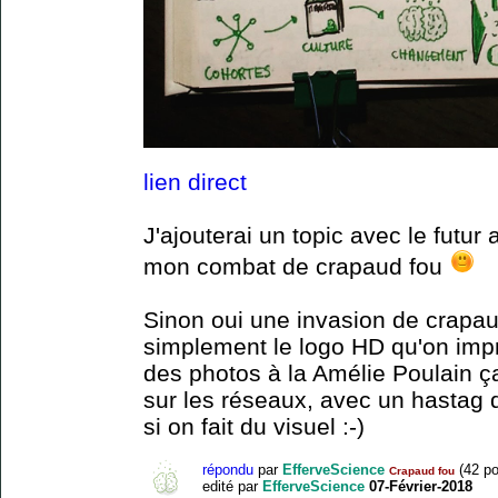
lien direct
J'ajouterai un topic avec le futur 
mon combat de crapaud fou
Sinon oui une invasion de crapau
simplement le logo HD qu'on impri
des photos à la Amélie Poulain ça
sur les réseaux, avec un hastag 
si on fait du visuel :-)
répondu
par
EfferveScience
(
42
po
Crapaud fou
edité
par
EfferveScience
07-Février-2018