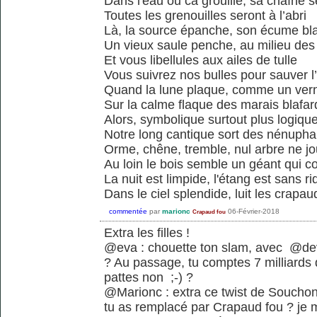
Dans l'eau ou ca grouille, sa chaîne s
Toutes les grenouilles seront à l’abri
Là, la source épanche, son écume bl
Un vieux saule penche, au milieu des
Et vous libellules aux ailes de tulle
Vous suivrez nos bulles pour sauver l
Quand la lune plaque, comme un vern
Sur la calme flaque des marais blafar
Alors, symbolique surtout plus logiqu
Notre long cantique sort des nénupha
Orme, chêne, tremble, nul arbre ne j
Au loin le bois semble un géant qui c
La nuit est limpide, l'étang est sans ri
Dans le ciel splendide, luit les crapau
commentée
par
marionc
06-Février-2018
Crapaud fou
Extra les filles !
@eva : chouette ton slam, avec @dev
? Au passage, tu comptes 7 milliards 
pattes non ;-) ?
@Marionc : extra ce twist de Souchon j
tu as remplacé par Crapaud fou ? je 