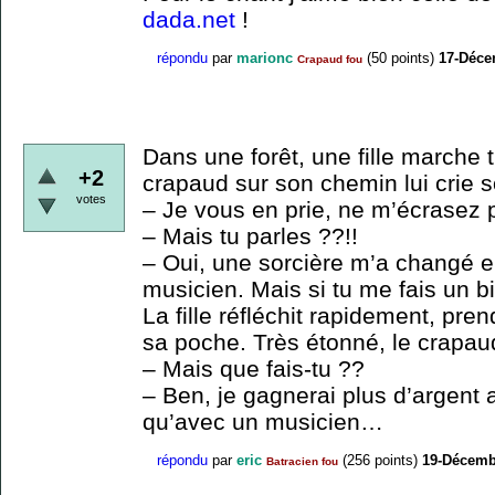
dada.net
!
répondu
par
marionc
(
50
points)
17-Déce
Crapaud fou
Dans une forêt, une fille marche 
+2
crapaud sur son chemin lui crie 
votes
– Je vous en prie, ne m’écrasez 
– Mais tu parles ??!!
– Oui, une sorcière m’a changé e
musicien. Mais si tu me fais un b
La fille réfléchit rapidement, pren
sa poche. Très étonné, le crapau
– Mais que fais-tu ??
– Ben, je gagnerai plus d’argent 
qu’avec un musicien…
répondu
par
eric
(
256
points)
19-Décemb
Batracien fou