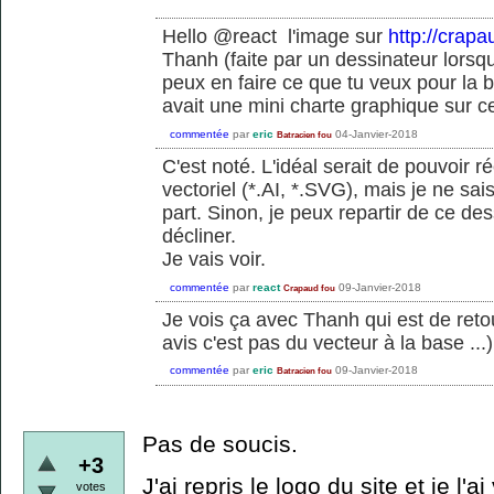
Hello @react l'image sur
http://crapa
Thanh (faite par un dessinateur lorsqu
peux en faire ce que tu veux pour la
avait une mini charte graphique sur ce
commentée
par
eric
04-Janvier-2018
Batracien fou
C'est noté. L'idéal serait de pouvoir 
vectoriel (*.AI, *.SVG), mais je ne sa
part. Sinon, je peux repartir de ce des
décliner.
Je vais voir.
commentée
par
react
09-Janvier-2018
Crapaud fou
Je vois ça avec Thanh qui est de reto
avis c'est pas du vecteur à la base ...)
commentée
par
eric
09-Janvier-2018
Batracien fou
Pas de soucis.
+3
J'ai repris le logo du site et je l'ai
votes