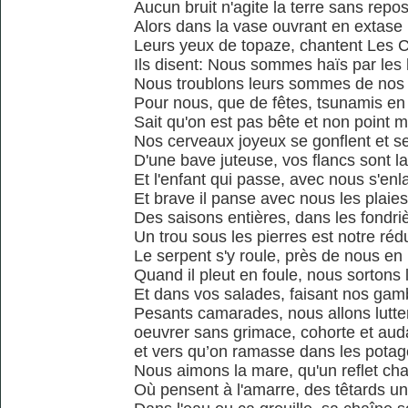
Aucun bruit n'agite la terre sans repo
Alors dans la vase ouvrant en extase
Leurs yeux de topaze, chantent Les 
Ils disent: Nous sommes haïs par le
Nous troublons leurs sommes de nos
Pour nous, que de fêtes, tsunamis en
Sait qu'on est pas bête et non point 
Nos cerveaux joyeux se gonflent et s
D'une bave juteuse, vos flancs sont l
Et l'enfant qui passe, avec nous s'enl
Et brave il panse avec nous les plaies
Des saisons entières, dans les fondri
Un trou sous les pierres est notre rédu
Le serpent s'y roule, près de nous en
Quand il pleut en foule, nous sortons l
Et dans vos salades, faisant nos ga
Pesants camarades, nous allons lutter
oeuvrer sans grimace, cohorte et au
et vers qu’on ramasse dans les potag
Nous aimons la mare, qu'un reflet ch
Où pensent à l'amarre, des têtards un