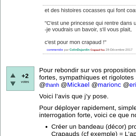
et des histoires cocasses qui font coa
"C'est une princesse qui rentre dans u
-je voudrais un bavoir, s'il vous plait,
c'est pour mon crapaud !"
commentée
par
ColinDujardin
28-Décembre-2017
Crapaud fou
Pour rebondir sur vos proposition
+2
fortes, sympathiques et rigolotes
votes
@
@
Mickael
@
marionc
@
er
thanh
Voici l’avis que j’y pose.
Pour déployer rapidement, simple
interrogation forte, voici ce que n
Créer un bandeau (décor) profi
Crapauds (cf exemple) = L’a