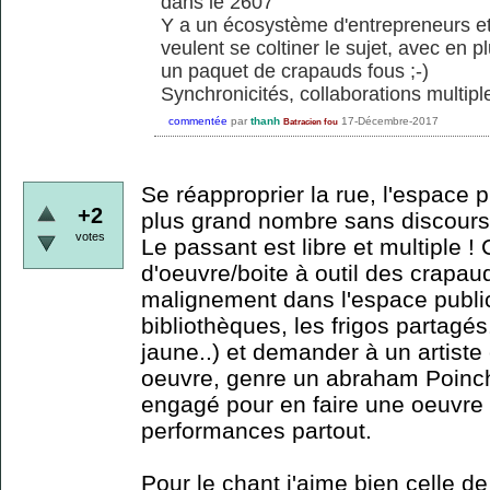
dans le 2607
Y a un écosystème d'entrepreneurs et
veulent se coltiner le sujet, avec en pl
un paquet de crapauds fous ;-)
Synchronicités, collaborations multiple
commentée
par
thanh
17-Décembre-2017
Batracien fou
Se réapproprier la rue, l'espace p
+2
plus grand nombre sans discours, 
votes
Le passant est libre et multiple !
d'oeuvre/boite à outil des crapaud
malignement dans l'espace public
bibliothèques, les frigos partagés
jaune..) et demander à un artiste
oeuvre, genre un abraham Poinch
engagé pour en faire une oeuvre 
performances partout.
Pour le chant j'aime bien celle d