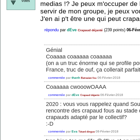
votes
medias !? Je peux m'occuper de 
servir de mon groupe, je peux v
J'en ai p't être une qui peut crap
répondu
par
dEve
(
239
points)
06-Fév
Crapaud déjanté
Génial
Coaaaa coaaaaa coaaaaa
(on a un truc énorme qui se profile p
France, truc de ouf, ça collerait parfa
commentée
par
thanh
06-Février-2018
Batracien fou
Coaaaaa cwooowOAAA
commentée
par
dEve
06-Février-2018
Crapaud déjanté
2020 : vous vous rappelez quand Sou
rencontre des crapaud fous au stade
crapauds adapté par le collectif?
:-D
commentée
par
Eva
08-Février-2018
Tétard dingue