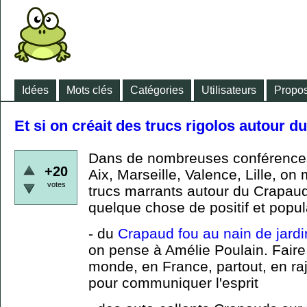
Idées
Mots clés
Catégories
Utilisateurs
Propos
Et si on créait des trucs rigolos autour 
Dans de nombreuses conférence
+20
Aix, Marseille, Valence, Lille, on 
votes
trucs marrants autour du Crapaud 
quelque chose de positif et popu
- du
Crapaud fou au nain de jardi
on pense à Amélie Poulain. Faire
monde, en France, partout, en r
pour communiquer l'esprit