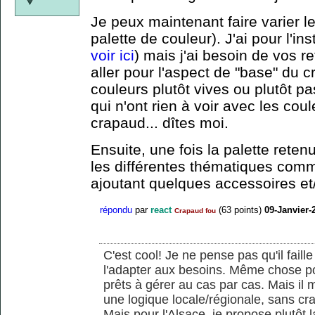
Je peux maintenant faire varier le
palette de couleur). J'ai pour l'ins
voir ici
) mais j'ai besoin de vos r
aller pour l'aspect de "base" du 
couleurs plutôt vives ou plutôt pa
qui n'ont rien à voir avec les cou
crapaud... dîtes moi.
Ensuite, une fois la palette reten
les différentes thématiques com
ajoutant quelques accessoires et/
répondu
par
react
(
63
points)
09-Janvier-
Crapaud fou
C'est cool! Je ne pense pas qu'il faill
l'adapter aux besoins. Même chose pour
prêts à gérer au cas par cas. Mais il 
une logique locale/régionale, sans crai
Mais pour l'Alsace, je propose plutôt 