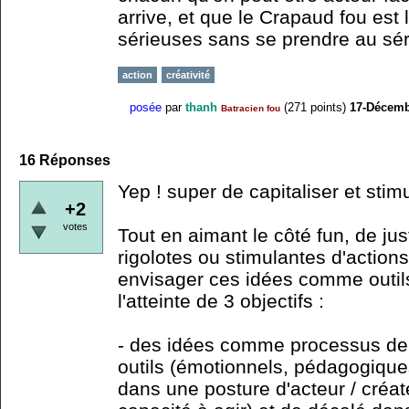
arrive, et que le Crapaud fou est
sérieuses sans se prendre au sér
action
créativité
posée
par
thanh
(
271
points)
17-Décemb
Batracien fou
16
Réponses
Yep ! super de capitaliser et stim
+2
votes
Tout en aimant le côté fun, de ju
rigolotes ou stimulantes d'action
envisager ces idées comme outils
l'atteinte de 3 objectifs :
- des idées comme processus de 
outils (émotionnels, pédagogiques
dans une posture d'acteur / créa