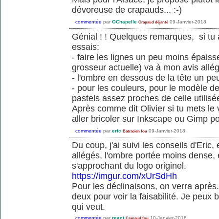
dévoreuse de crapauds... :-)
commentée
par
OChapelle
09-Janvier-2018
Crapaud déjanté
Génial ! ! Quelques remarques, si tu 
essais:
- faire les lignes un peu moins épaiss
grosseur actuelle) va à mon avis allég
- l'ombre en dessous de la tête un p
- pour les couleurs, pour le modèle de
pastels assez proches de celle utilisé
Après comme dit Olivier si tu mets le 
aller bricoler sur Inkscape ou Gimp po
commentée
par
eric
09-Janvier-2018
Batracien fou
Du coup, j'ai suivi les conseils d'Eric, 
allégés, l'ombre portée moins dense, e
s'approchant du logo originel.
https://imgur.com/xUrSdHh
Pour les déclinaisons, on verra après..
deux pour voir la faisabilité. Je peux b
qui veut.
commentée
par
react
10-Janvier-2018
Crapaud fou