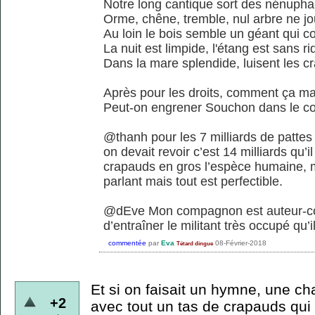
Notre long cantique sort des nénupha
Orme, chêne, tremble, nul arbre ne j
Au loin le bois semble un géant qui c
La nuit est limpide, l'étang est sans ri
Dans la mare splendide, luisent les c
Après pour les droits, comment ça m
Peut-on engrener Souchon dans le coll
@thanh pour les 7 milliards de pattes s
on devait revoir c’est 14 milliards qu’i
crapauds en gros l’espèce humaine, ma
parlant mais tout est perfectible.
@dEve Mon compagnon est auteur-comp
d’entraîner le militant très occupé qu’i
commentée
par
Eva
08-Février-2018
Tétard dingue
Et si on faisait un hymne, une ch
+2
avec tout un tas de crapauds qui 