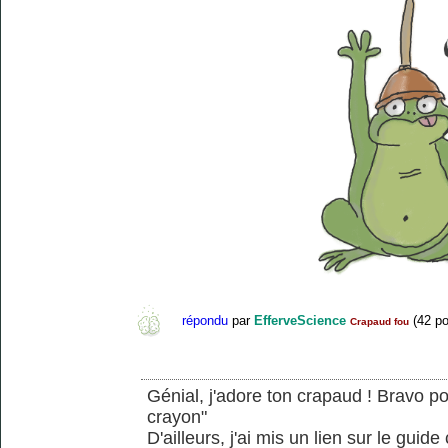
répondu
par
EfferveScience
(
42
po
Crapaud fou
Génial, j'adore ton crapaud ! Bravo po
crayon"
D'ailleurs, j'ai mis un lien sur le gui