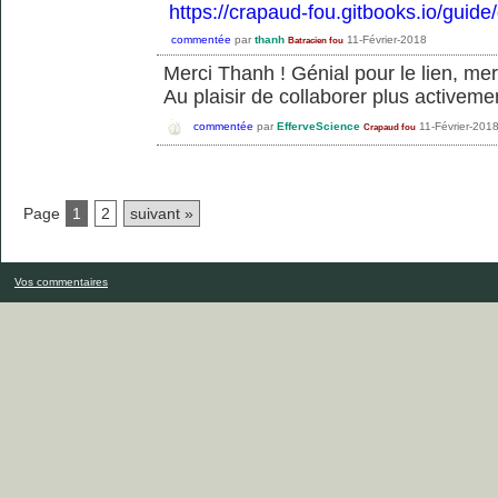
https://crapaud-fou.gitbooks.io/guide
commentée
par
thanh
11-Février-2018
Batracien fou
Merci Thanh ! Génial pour le lien, me
Au plaisir de collaborer plus activemen
commentée
par
EfferveScience
11-Février-201
Crapaud fou
Page
1
2
suivant »
Vos commentaires