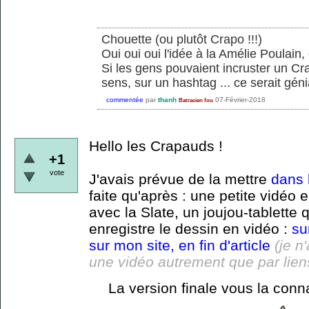
Chouette (ou plutôt Crapo !!!)
Oui oui oui l'idée à la Amélie Poulain,
Si les gens pouvaient incruster un Cra
sens, sur un hashtag ... ce serait géni
commentée
par
thanh
07-Février-2018
Batracien fou
Hello les Crapauds !
+1
vote
J'avais prévue de la mettre
dans l
faite qu'après : une petite vidéo
avec la Slate, un joujou-tablette q
enregistre le dessin en vidéo :
su
sur mon site, en fin d'article
(je n
une vidéo autrement que par lien
La version finale vous la conna