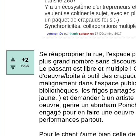
dans le 2607
Y a un écosystème d'entrepreneurs et
veulent se coltiner le sujet, avec en pl
un paquet de crapauds fous ;-)
Synchronicités, collaborations multiple
commentée
par
thanh
17-Décembre-2017
Batracien fou
Se réapproprier la rue, l'espace p
+2
plus grand nombre sans discours, 
votes
Le passant est libre et multiple !
d'oeuvre/boite à outil des crapaud
malignement dans l'espace public
bibliothèques, les frigos partagés
jaune..) et demander à un artiste
oeuvre, genre un abraham Poinch
engagé pour en faire une oeuvre 
performances partout.
Pour le chant j'aime bien celle d