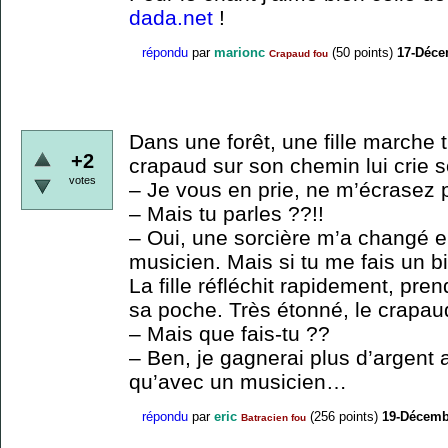
dada.net
!
répondu
par
marionc
(
50
points)
17-Déce
Crapaud fou
Dans une forêt, une fille marche 
+2
crapaud sur son chemin lui crie 
votes
– Je vous en prie, ne m’écrasez 
– Mais tu parles ??!!
– Oui, une sorcière m’a changé e
musicien. Mais si tu me fais un b
La fille réfléchit rapidement, pren
sa poche. Très étonné, le crapau
– Mais que fais-tu ??
– Ben, je gagnerai plus d’argent 
qu’avec un musicien…
répondu
par
eric
(
256
points)
19-Décemb
Batracien fou