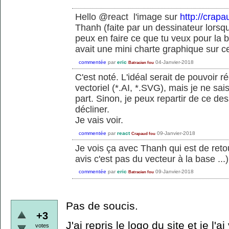
Hello @react l'image sur
http://crapa
Thanh (faite par un dessinateur lorsqu
peux en faire ce que tu veux pour la
avait une mini charte graphique sur ce
commentée
par
eric
04-Janvier-2018
Batracien fou
C'est noté. L'idéal serait de pouvoir 
vectoriel (*.AI, *.SVG), mais je ne sa
part. Sinon, je peux repartir de ce des
décliner.
Je vais voir.
commentée
par
react
09-Janvier-2018
Crapaud fou
Je vois ça avec Thanh qui est de reto
avis c'est pas du vecteur à la base ...)
commentée
par
eric
09-Janvier-2018
Batracien fou
Pas de soucis.
+3
J'ai repris le logo du site et je l'ai
votes