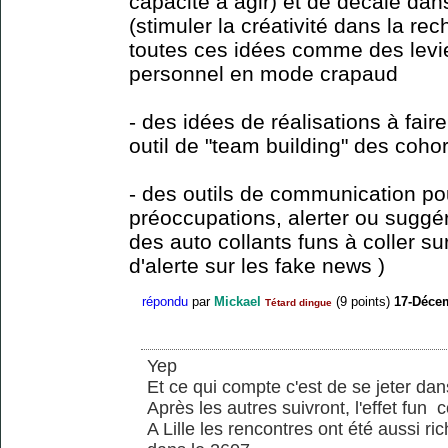
capacité à agir) et de décalé da
(stimuler la créativité dans la rec
toutes ces idées comme des lev
personnel en mode crapaud
- des idées de réalisations à fai
outil de "team building" des coho
- des outils de communication po
préoccupations, alerter ou suggé
des auto collants funs à coller s
d'alerte sur les fake news )
répondu
par
Mickael
(
9
points)
17-Déce
Tétard dingue
Yep
Et ce qui compte c'est de se jeter da
Après les autres suivront, l'effet fun 
A Lille les rencontres ont été aussi r