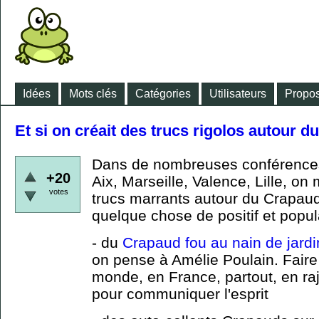
Idées
Mots clés
Catégories
Utilisateurs
Propos
Et si on créait des trucs rigolos autour 
Dans de nombreuses conférence
+20
Aix, Marseille, Valence, Lille, on 
votes
trucs marrants autour du Crapaud 
quelque chose de positif et popu
- du
Crapaud fou au nain de jardi
on pense à Amélie Poulain. Faire
monde, en France, partout, en r
pour communiquer l'esprit