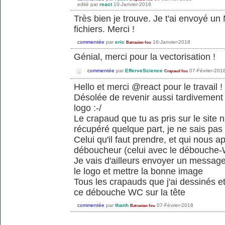
edité
par
react
10-Janvier-2018
Très bien je trouve. Je t'ai envoyé u
fichiers. Merci !
commentée
par
eric
16-Janvier-2018
Batracien fou
Génial, merci pour la vectorisation !
commentée
par
EfferveScience
07-Février-201
Crapaud fou
Hello et merci @react pour le travail !
Désolée de revenir aussi tardivement 
logo :-/
Le crapaud que tu as pris sur le site
récupéré quelque part, je ne sais pas s'
Celui qu'il faut prendre, et qui nous a
déboucheur (celui avec le débouche-W
Je vais d'ailleurs envoyer un message
le logo et mettre la bonne image
Tous les crapauds que j'ai dessinés e
ce débouche WC sur la tête
commentée
par
thanh
07-Février-2018
Batracien fou