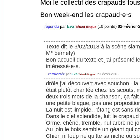
Moi le collectif des crapauds fou
Bon week-end les crapaud·e·s
répondu
par
Eva
(
10
points)
02-Février-
Tétard dingue
Texte dit le 3/02/2018 à la scène slam
M° pernety)
Bon accueil du texte et j'ai présenté 
intéressé·e·s.
commentée
par
Eva
05-Février-2018
Tétard dingue
drôle j'ai découvert avec souchon, la
était plutôt chantée chez les scouts,
deux trois mots de la chanson, ça fait 
une petite blague, pas une proposition
La nuit est limpide, l'étang est sans ri
Dans le ciel splendide, luit le crapaud
Orme, chêne, tremble, nul arbre ne j
Au loin le bois semble un géant qui c
Chien ni loup ne quitte sa niche ou so