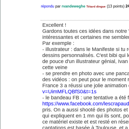
répondu
par
rvandeweghe
(
13
points)
2
Tétard dingue
Excellent !
Gardons toutes ces idées dans notre "
intéressantes et certaines me semble
Par exemple :
- illustrateur : dans le Manifeste si tu
dessins personnalisés. C'est bibi qui l
de pouce d'un illustrateur génial, Iv
cette veine
- se prendre en photo avec une pancart
des vidéos : on peut pour le moment 
France 3 a réussi une jolie animation
v=UimMFLQBfS0&t=1s
- le bandeau FB : une tentative a été
https://www.facebook.com/lescrapaud
pris. On a aussi shooté des photos e
qui expliquent en 1 mn qui ils sont, po
ce matériel existe et est resté en rése
captations est basée à Toulouse, et a