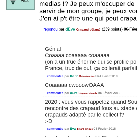
votes
medias !? Je peux m'occuper de 
servir de mon groupe, je peux v
J'en ai p't être une qui peut crap
répondu
par
dEve
(
239
points)
06-Fév
Crapaud déjanté
Génial
Coaaaa coaaaaa coaaaaa
(on a un truc énorme qui se profile p
France, truc de ouf, ça collerait parfa
commentée
par
thanh
06-Février-2018
Batracien fou
Coaaaaa cwooowOAAA
commentée
par
dEve
06-Février-2018
Crapaud déjanté
2020 : vous vous rappelez quand Sou
rencontre des crapaud fous au stade
crapauds adapté par le collectif?
:-D
commentée
par
Eva
08-Février-2018
Tétard dingue