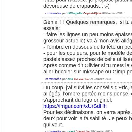
dévoreuse de crapauds... :-)
commentée
par
OChapelle
09-Janvier-2018
Crapaud déjanté
Génial ! ! Quelques remarques, si tu 
essais:
- faire les lignes un peu moins épaiss
grosseur actuelle) va à mon avis allég
- l'ombre en dessous de la tête un p
- pour les couleurs, pour le modèle de
pastels assez proches de celle utilisé
Après comme dit Olivier si tu mets le 
aller bricoler sur Inkscape ou Gimp po
commentée
par
eric
09-Janvier-2018
Batracien fou
Du coup, j'ai suivi les conseils d'Eric, 
allégés, l'ombre portée moins dense, e
s'approchant du logo originel.
https://imgur.com/xUrSdHh
Pour les déclinaisons, on verra après..
deux pour voir la faisabilité. Je peux b
qui veut.
commentée
par
react
10-Janvier-2018
Crapaud fou