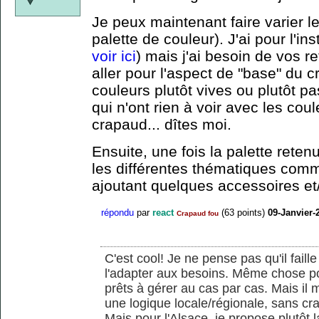
Je peux maintenant faire varier le
palette de couleur). J'ai pour l'ins
voir ici
) mais j'ai besoin de vos r
aller pour l'aspect de "base" du 
couleurs plutôt vives ou plutôt pa
qui n'ont rien à voir avec les cou
crapaud... dîtes moi.
Ensuite, une fois la palette reten
les différentes thématiques com
ajoutant quelques accessoires et/
répondu
par
react
(
63
points)
09-Janvier-
Crapaud fou
C'est cool! Je ne pense pas qu'il faill
l'adapter aux besoins. Même chose pour
prêts à gérer au cas par cas. Mais il 
une logique locale/régionale, sans crai
Mais pour l'Alsace, je propose plutôt 