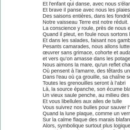
Et l'enfant qui danse, avec nous s'éla
Et brave il panse avec nous les plaies
Des saisons entières, dans les fondri
Notre vaisseau Terre est notre réduit.
La conscience y roule, près de nous 
Quand il pleut, en foule nous sortons l
Et dans les salades, faisant nos gam
Pesants camarades, nous allons lutter
œuvrer sans grimace, cohorte et aud
et vers qu’on amasse dans les potag
Nous aimons la mare, qu'un reflet ch
Où pensent à l'amarre, des têtards un
Dans l'eau où ça grouille, sa chaîne s
Toutes les grenouilles seront à l’abri
Là, la source épanche, son écume bl
Un vieux saule penche, au milieu des
Et vous libellules aux ailes de tulle
Vous suivrez nos bulles pour sauver l
Quand la lune plaque, comme un vern
Sur la calme flaque des marais blafar
Alors, symbolique surtout plus logiqu