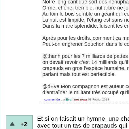
Notre long cantique sort des nénupha
Orme, chêne, tremble, nul arbre ne j
Au loin le bois semble un géant qui c
La nuit est limpide, l'étang est sans ri
Dans la mare splendide, luisent les c
Après pour les droits, comment ça m
Peut-on engrener Souchon dans le coll
@thanh pour les 7 milliards de pattes s
on devait revoir c’est 14 milliards qu’i
crapauds en gros l’espèce humaine, ma
parlant mais tout est perfectible.
@dEve Mon compagnon est auteur-comp
d’entraîner le militant très occupé qu’i
commentée
par
Eva
08-Février-2018
Tétard dingue
Et si on faisait un hymne, une ch
+2
avec tout un tas de crapauds qui 