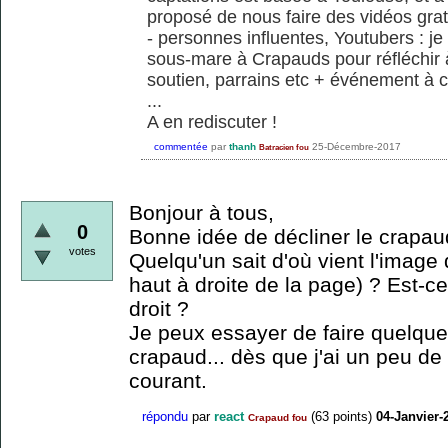
proposé de nous faire des vidéos grat
- personnes influentes, Youtubers : je
sous-mare à Crapauds pour réfléchir 
soutien, parrains etc + événement à c
...
A en rediscuter !
commentée
par
thanh
25-Décembre-2017
Batracien fou
Bonjour à tous,
0
Bonne idée de décliner le crapaud
votes
Quelqu'un sait d'où vient l'image 
haut à droite de la page) ? Est-ce
droit ?
Je peux essayer de faire quelque
crapaud... dès que j'ai un peu de
courant.
répondu
par
react
(
63
points)
04-Janvier-
Crapaud fou