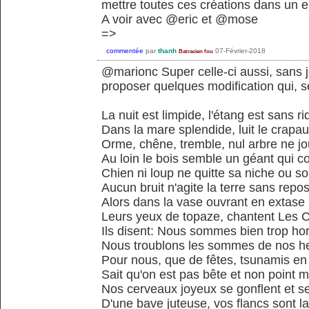
mettre toutes ces créations dans un e
A voir avec @eric et @mose
=>
commentée
par
thanh
07-Février-2018
Batracien fou
@marionc Super celle-ci aussi, sans
proposer quelques modification qui, se
La nuit est limpide, l'étang est sans ri
Dans la mare splendide, luit le crapa
Orme, chêne, tremble, nul arbre ne j
Au loin le bois semble un géant qui c
Chien ni loup ne quitte sa niche ou so
Aucun bruit n'agite la terre sans repo
Alors dans la vase ouvrant en extase
Leurs yeux de topaze, chantent Les 
Ils disent: Nous sommes bien trop ho
Nous troublons les sommes de nos h
Pour nous, que de fêtes, tsunamis en
Sait qu'on est pas bête et non point 
Nos cerveaux joyeux se gonflent et s
D'une bave juteuse, vos flancs sont l