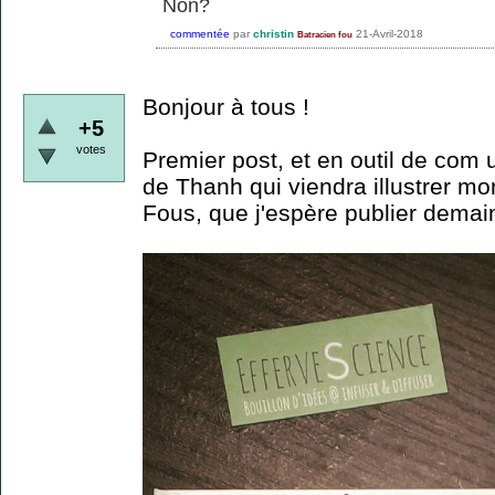
Non?
commentée
par
christin
21-Avril-2018
Batracien fou
Bonjour à tous !
+5
votes
Premier post, et en outil de com
de Thanh qui viendra illustrer mo
Fous, que j'espère publier demain