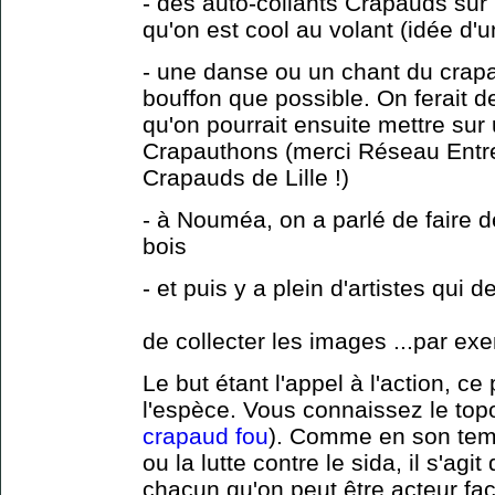
- des auto-collants Crapauds sur 
qu'on est cool au volant (idée d
- une danse ou un chant du crapau
bouffon que possible. On ferait 
qu'on pourrait ensuite mettre sur
Crapauthons (merci Réseau Entre
Crapauds de Lille !)
- à Nouméa, on a parlé de faire 
bois
- et puis y a plein d'artistes qui d
de collecter les images ...par ex
Le but étant l'appel à l'action, c
l'espèce. Vous connaissez le topo
crapaud fou
). Comme en son tem
ou la lutte contre le sida, il s'ag
chacun qu'on peut être acteur f