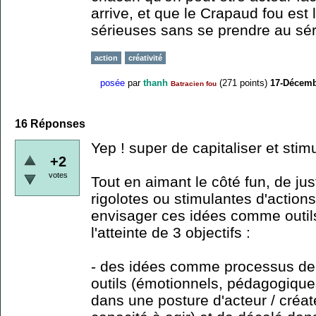
arrive, et que le Crapaud fou est
sérieuses sans se prendre au sér
action
créativité
posée
par
thanh
(
271
points)
17-Décemb
Batracien fou
16
Réponses
Yep ! super de capitaliser et stim
+2
votes
Tout en aimant le côté fun, de ju
rigolotes ou stimulantes d'action
envisager ces idées comme outils
l'atteinte de 3 objectifs :
- des idées comme processus de 
outils (émotionnels, pédagogiques
dans une posture d'acteur / créa