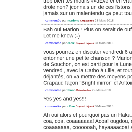
trop bien tes modifs @dEve et en vra
drôle non? jconnais un de ces fistons
jamais sur un malentendu ça peut tou
commentée
par
marionc
28-Mars-2018
Crapaud fou
Bah oui Marion ! Plus on serait de oufs
Let me know ;-)
commentée
par
dEve
28-Mars-2018
Crapaud déjanté
vous pourrez en discuter vendredi 6 avr
entonner une petite chanson ? Mario
de Souchon, on est parti pour la Lune 
vendredi, avec la Catho à Lille, et tou
déjantés, on va mettre des moyens po
Crapaud façon "Bright mirror" cf Anto
commentée
par
thanh
29-Mars-2018
Batracien fou
Yes yes and yes!!!
commentée
par
dEve
30-Mars-2018
Crapaud déjanté
Ah oui alors et pourquoi pas un Hak
coa, coa, coaaaaaaa! Acoa! ougdou,
coaaaaaaa, coooooah, hayaaaacoa! sc