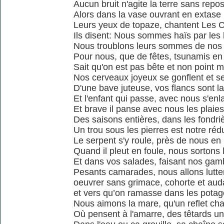
Aucun bruit n'agite la terre sans repo
Alors dans la vase ouvrant en extase
Leurs yeux de topaze, chantent Les 
Ils disent: Nous sommes haïs par le
Nous troublons leurs sommes de nos
Pour nous, que de fêtes, tsunamis en
Sait qu'on est pas bête et non point 
Nos cerveaux joyeux se gonflent et s
D'une bave juteuse, vos flancs sont l
Et l'enfant qui passe, avec nous s'enl
Et brave il panse avec nous les plaies
Des saisons entières, dans les fondri
Un trou sous les pierres est notre rédu
Le serpent s'y roule, près de nous en
Quand il pleut en foule, nous sortons l
Et dans vos salades, faisant nos ga
Pesants camarades, nous allons lutter
oeuvrer sans grimace, cohorte et au
et vers qu’on ramasse dans les potag
Nous aimons la mare, qu'un reflet ch
Où pensent à l'amarre, des têtards un