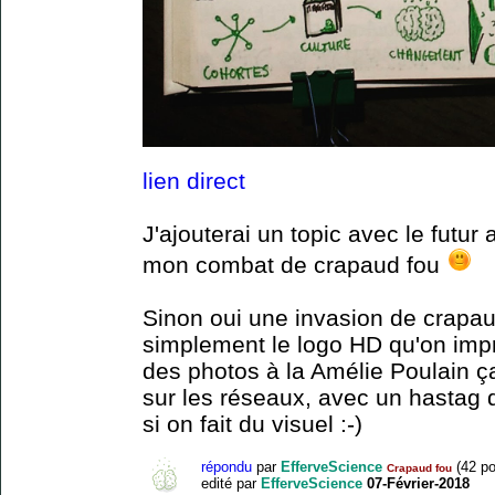
lien direct
J'ajouterai un topic avec le futur 
mon combat de crapaud fou
Sinon oui une invasion de crapau
simplement le logo HD qu'on impri
des photos à la Amélie Poulain ça
sur les réseaux, avec un hastag 
si on fait du visuel :-)
répondu
par
EfferveScience
(
42
po
Crapaud fou
edité
par
EfferveScience
07-Février-2018