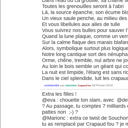
Dans l'eau ou ca grouille, sa chaîne s
Toutes les grenouilles seront à l’abri
Là, la source épanche, son écume bl
Un vieux saule penche, au milieu des
Et vous libellules aux ailes de tulle
Vous suivrez nos bulles pour sauver l
Quand la lune plaque, comme un vern
Sur la calme flaque des marais blafar
Alors, symbolique surtout plus logiqu
Notre long cantique sort des nénupha
Orme, chêne, tremble, nul arbre ne j
Au loin le bois semble un géant qui c
La nuit est limpide, l'étang est sans ri
Dans le ciel splendide, luit les crapau
commentée
par
marionc
06-Février-2018
Crapaud fou
Extra les filles !
@eva : chouette ton slam, avec @dev
? Au passage, tu comptes 7 milliards 
pattes non ;-) ?
@Marionc : extra ce twist de Souchon j
tu as remplacé par Crapaud fou ? je 