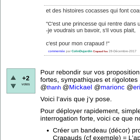
et des histoires cocasses qui font coa
"C'est une princesse qui rentre dans u
-je voudrais un bavoir, s'il vous plait,
c'est pour mon crapaud !"
commentée
par
ColinDujardin
28-Décembre-2017
Crapaud fou
Pour rebondir sur vos proposition
+2
fortes, sympathiques et rigolotes
votes
@
@
Mickael
@
marionc
@
er
thanh
Voici l’avis que j’y pose.
Pour déployer rapidement, simple
interrogation forte, voici ce que n
Créer un bandeau (décor) profi
Crapauds (cf exemple) = L’a