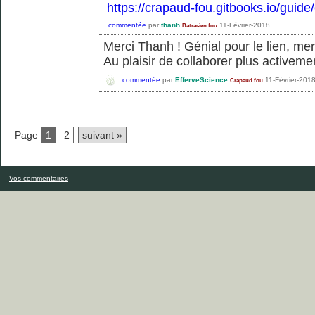
https://crapaud-fou.gitbooks.io/guide
commentée
par
thanh
11-Février-2018
Batracien fou
Merci Thanh ! Génial pour le lien, me
Au plaisir de collaborer plus activemen
commentée
par
EfferveScience
11-Février-201
Crapaud fou
Page
1
2
suivant »
Vos commentaires