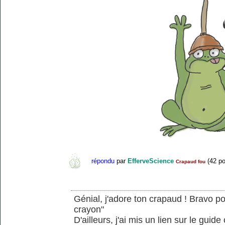
répondu
par
EfferveScience
(
42
po
Crapaud fou
Génial, j'adore ton crapaud ! Bravo po
crayon"
D'ailleurs, j'ai mis un lien sur le gui