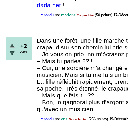
dada.net
!
répondu
par
marionc
(
50
points)
17-Déce
Crapaud fou
Dans une forêt, une fille marche 
+2
crapaud sur son chemin lui crie 
votes
– Je vous en prie, ne m’écrasez 
– Mais tu parles ??!!
– Oui, une sorcière m’a changé e
musicien. Mais si tu me fais un b
La fille réfléchit rapidement, pren
sa poche. Très étonné, le crapau
– Mais que fais-tu ??
– Ben, je gagnerai plus d’argent 
qu’avec un musicien…
répondu
par
eric
(
256
points)
19-Décemb
Batracien fou