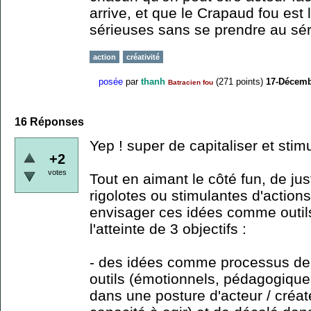
arrive, et que le Crapaud fou est
sérieuses sans se prendre au sér
action
créativité
posée
par
thanh
(
271
points)
17-Décemb
Batracien fou
16
Réponses
Yep ! super de capitaliser et stim
+2
votes
Tout en aimant le côté fun, de ju
rigolotes ou stimulantes d'action
envisager ces idées comme outils
l'atteinte de 3 objectifs :
- des idées comme processus de 
outils (émotionnels, pédagogiques
dans une posture d'acteur / créa