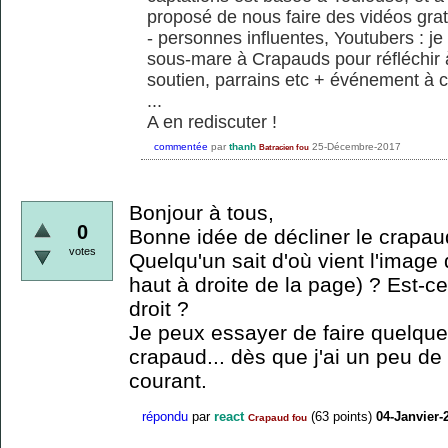
proposé de nous faire des vidéos grat
- personnes influentes, Youtubers : je
sous-mare à Crapauds pour réfléchir 
soutien, parrains etc + événement à c
...
A en rediscuter !
commentée
par
thanh
25-Décembre-2017
Batracien fou
Bonjour à tous,
0
Bonne idée de décliner le crapaud
votes
Quelqu'un sait d'où vient l'image 
haut à droite de la page) ? Est-ce
droit ?
Je peux essayer de faire quelque
crapaud... dès que j'ai un peu de
courant.
répondu
par
react
(
63
points)
04-Janvier-
Crapaud fou