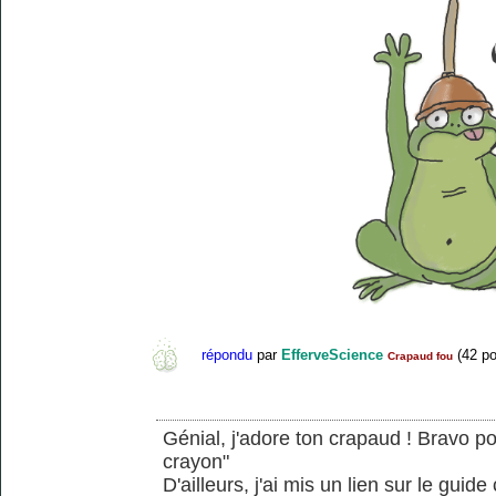
répondu
par
EfferveScience
(
42
po
Crapaud fou
Génial, j'adore ton crapaud ! Bravo po
crayon"
D'ailleurs, j'ai mis un lien sur le gui