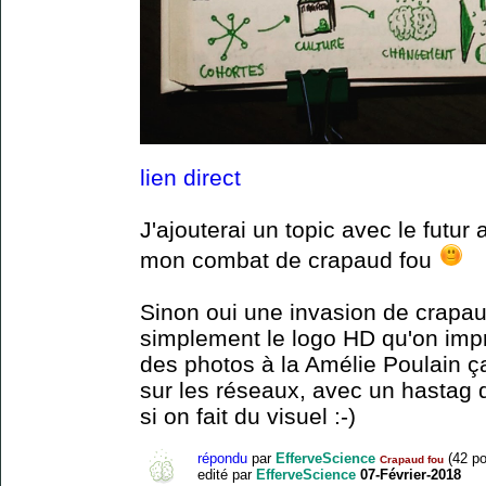
lien direct
J'ajouterai un topic avec le futur 
mon combat de crapaud fou
Sinon oui une invasion de crapau
simplement le logo HD qu'on impri
des photos à la Amélie Poulain ça
sur les réseaux, avec un hastag 
si on fait du visuel :-)
répondu
par
EfferveScience
(
42
po
Crapaud fou
edité
par
EfferveScience
07-Février-2018