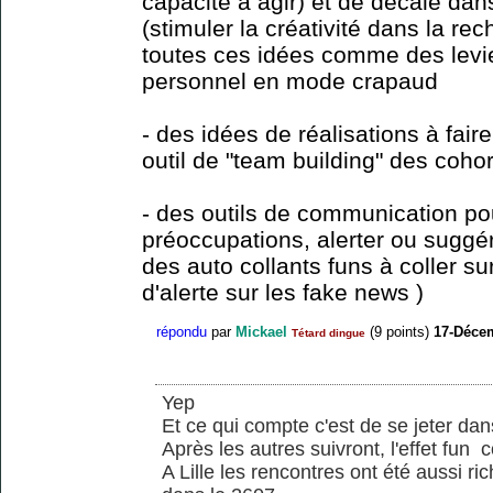
capacité à agir) et de décalé da
(stimuler la créativité dans la rec
toutes ces idées comme des lev
personnel en mode crapaud
- des idées de réalisations à fai
outil de "team building" des coho
- des outils de communication po
préoccupations, alerter ou suggé
des auto collants funs à coller s
d'alerte sur les fake news )
répondu
par
Mickael
(
9
points)
17-Déce
Tétard dingue
Yep
Et ce qui compte c'est de se jeter da
Après les autres suivront, l'effet fun 
A Lille les rencontres ont été aussi r