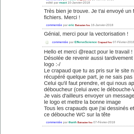
edité
par
react
10-Janvier-2018
Très bien je trouve. Je t'ai envoyé u
fichiers. Merci !
commentée
par
eric
16-Janvier-2018
Batracien fou
Génial, merci pour la vectorisation !
commentée
par
EfferveScience
07-Février-201
Crapaud fou
Hello et merci @react pour le travail !
Désolée de revenir aussi tardivement 
logo :-/
Le crapaud que tu as pris sur le site
récupéré quelque part, je ne sais pas s'
Celui qu'il faut prendre, et qui nous a
déboucheur (celui avec le débouche-W
Je vais d'ailleurs envoyer un message
le logo et mettre la bonne image
Tous les crapauds que j'ai dessinés e
ce débouche WC sur la tête
commentée
par
thanh
07-Février-2018
Batracien fou