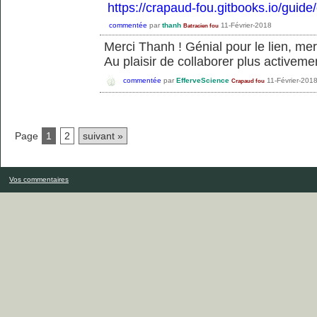
https://crapaud-fou.gitbooks.io/guide
commentée
par
thanh
11-Février-2018
Batracien fou
Merci Thanh ! Génial pour le lien, me
Au plaisir de collaborer plus activemen
commentée
par
EfferveScience
11-Février-201
Crapaud fou
Page
1
2
suivant »
Vos commentaires