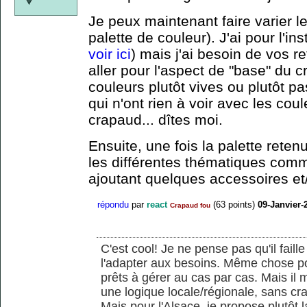
Je peux maintenant faire varier le
palette de couleur). J'ai pour l'ins
voir ici
) mais j'ai besoin de vos r
aller pour l'aspect de "base" du 
couleurs plutôt vives ou plutôt pa
qui n'ont rien à voir avec les cou
crapaud... dîtes moi.
Ensuite, une fois la palette reten
les différentes thématiques com
ajoutant quelques accessoires et/
répondu
par
react
(
63
points)
09-Janvier-
Crapaud fou
C'est cool! Je ne pense pas qu'il faill
l'adapter aux besoins. Même chose pour
prêts à gérer au cas par cas. Mais il 
une logique locale/régionale, sans crai
Mais pour l'Alsace, je propose plutôt 