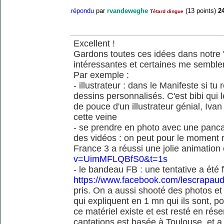
répondu
par
rvandeweghe
(
13
points)
2
Tétard dingue
Excellent !
Gardons toutes ces idées dans notre "
intéressantes et certaines me semble
Par exemple :
- illustrateur : dans le Manifeste si tu
dessins personnalisés. C'est bibi qui l
de pouce d'un illustrateur génial, Iv
cette veine
- se prendre en photo avec une pancart
des vidéos : on peut pour le moment 
France 3 a réussi une jolie animation
v=UimMFLQBfS0&t=1s
- le bandeau FB : une tentative a été
https://www.facebook.com/lescrapaud
pris. On a aussi shooté des photos e
qui expliquent en 1 mn qui ils sont, po
ce matériel existe et est resté en rése
captations est basée à Toulouse, et a