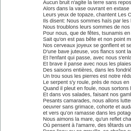
Aucun bruit n'agite la terre sans repo
Alors dans la vase ouvrant en extase
Leurs yeux de topaze, chantent Les 
Ils disent: Nous sommes haïs par le
Nous troublons leurs sommes de nos
Pour nous, que de fêtes, tsunamis en
Sait qu'on est pas bête et non point 
Nos cerveaux joyeux se gonflent et s
D'une bave juteuse, vos flancs sont l
Et l'enfant qui passe, avec nous s'enl
Et brave il panse avec nous les plaies
Des saisons entières, dans les fondri
Un trou sous les pierres est notre rédu
Le serpent s'y roule, près de nous en
Quand il pleut en foule, nous sortons l
Et dans vos salades, faisant nos ga
Pesants camarades, nous allons lutter
oeuvrer sans grimace, cohorte et au
et vers qu’on ramasse dans les potag
Nous aimons la mare, qu'un reflet ch
Où pensent à l'amarre, des têtards un