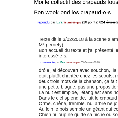
Moi le collectif des crapauds fou
Bon week-end les crapaud·e·s
répondu
par
Eva
(
10
points)
02-Février-
Tétard dingue
Texte dit le 3/02/2018 à la scène slam
M° pernety)
Bon accueil du texte et j'ai présenté 
intéressé·e·s.
commentée
par
Eva
05-Février-2018
Tétard dingue
drôle j'ai découvert avec souchon, la
était plutôt chantée chez les scouts,
deux trois mots de la chanson, ça fait 
une petite blague, pas une proposition
La nuit est limpide, l'étang est sans ri
Dans le ciel splendide, luit le crapaud
Orme, chêne, tremble, nul arbre ne j
Au loin le bois semble un géant qui c
Chien ni loup ne quitte sa niche ou so