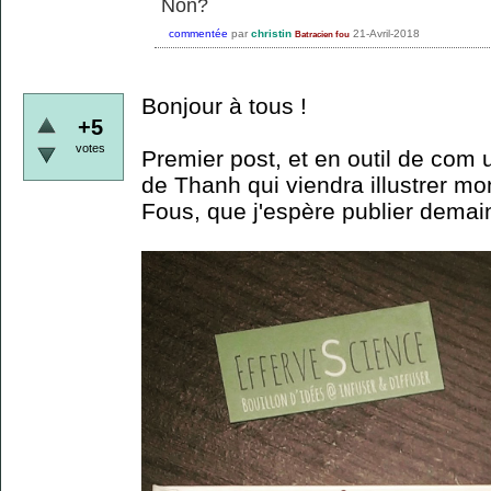
Non?
commentée
par
christin
21-Avril-2018
Batracien fou
Bonjour à tous !
+5
votes
Premier post, et en outil de com
de Thanh qui viendra illustrer mo
Fous, que j'espère publier demain