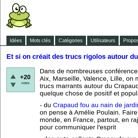
Idées
Mots clés
Catégories
Utilisateurs
Propos
Et si on créait des trucs rigolos autour 
Dans de nombreuses conférence
+20
Aix, Marseille, Valence, Lille, on 
votes
trucs marrants autour du Crapaud 
quelque chose de positif et popu
- du
Crapaud fou au nain de jardi
on pense à Amélie Poulain. Faire
monde, en France, partout, en r
pour communiquer l'esprit