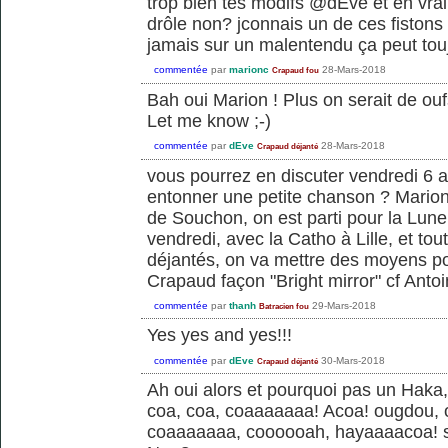
trop bien tes modifs @dEve et en vra
drôle non? jconnais un de ces fistons
jamais sur un malentendu ça peut tou
commentée
par
marionc
28-Mars-2018
Crapaud fou
Bah oui Marion ! Plus on serait de oufs
Let me know ;-)
commentée
par
dEve
28-Mars-2018
Crapaud déjanté
vous pourrez en discuter vendredi 6 avr
entonner une petite chanson ? Mario
de Souchon, on est parti pour la Lune 
vendredi, avec la Catho à Lille, et tou
déjantés, on va mettre des moyens po
Crapaud façon "Bright mirror" cf Anto
commentée
par
thanh
29-Mars-2018
Batracien fou
Yes yes and yes!!!
commentée
par
dEve
30-Mars-2018
Crapaud déjanté
Ah oui alors et pourquoi pas un Hak
coa, coa, coaaaaaaa! Acoa! ougdou,
coaaaaaaa, coooooah, hayaaaacoa! sc