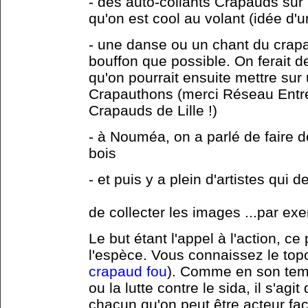
- des auto-collants Crapauds sur 
qu'on est cool au volant (idée d
- une danse ou un chant du crapau
bouffon que possible. On ferait 
qu'on pourrait ensuite mettre sur
Crapauthons (merci Réseau Entre
Crapauds de Lille !)
- à Nouméa, on a parlé de faire 
bois
- et puis y a plein d'artistes qui d
de collecter les images ...par ex
Le but étant l'appel à l'action, c
l'espèce. Vous connaissez le topo
crapaud fou
). Comme en son tem
ou la lutte contre le sida, il s'ag
chacun qu'on peut être acteur f