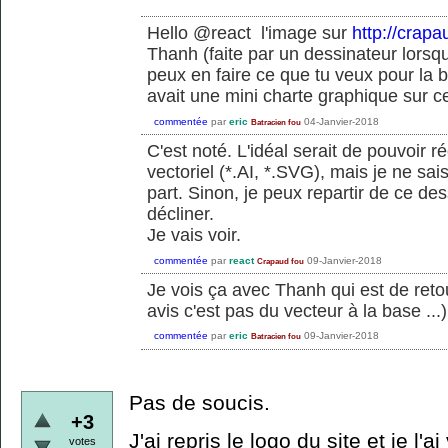
Hello @react l'image sur
http://crapa
Thanh (faite par un dessinateur lorsqu
peux en faire ce que tu veux pour la
avait une mini charte graphique sur ce
commentée
par
eric
04-Janvier-2018
Batracien fou
C'est noté. L'idéal serait de pouvoir 
vectoriel (*.AI, *.SVG), mais je ne sa
part. Sinon, je peux repartir de ce des
décliner.
Je vais voir.
commentée
par
react
09-Janvier-2018
Crapaud fou
Je vois ça avec Thanh qui est de reto
avis c'est pas du vecteur à la base ...)
commentée
par
eric
09-Janvier-2018
Batracien fou
Pas de soucis.
+3
J'ai repris le logo du site et je l'ai
votes