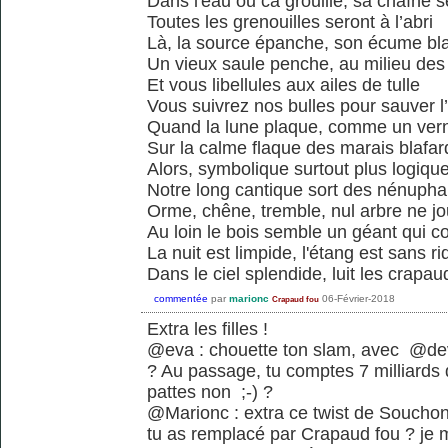
Dans l'eau ou ca grouille, sa chaîne s
Toutes les grenouilles seront à l’abri
Là, la source épanche, son écume bl
Un vieux saule penche, au milieu des
Et vous libellules aux ailes de tulle
Vous suivrez nos bulles pour sauver l
Quand la lune plaque, comme un vern
Sur la calme flaque des marais blafar
Alors, symbolique surtout plus logiqu
Notre long cantique sort des nénupha
Orme, chêne, tremble, nul arbre ne j
Au loin le bois semble un géant qui c
La nuit est limpide, l'étang est sans ri
Dans le ciel splendide, luit les crapau
commentée
par
marionc
06-Février-2018
Crapaud fou
Extra les filles !
@eva : chouette ton slam, avec @dev
? Au passage, tu comptes 7 milliards 
pattes non ;-) ?
@Marionc : extra ce twist de Souchon j
tu as remplacé par Crapaud fou ? je 