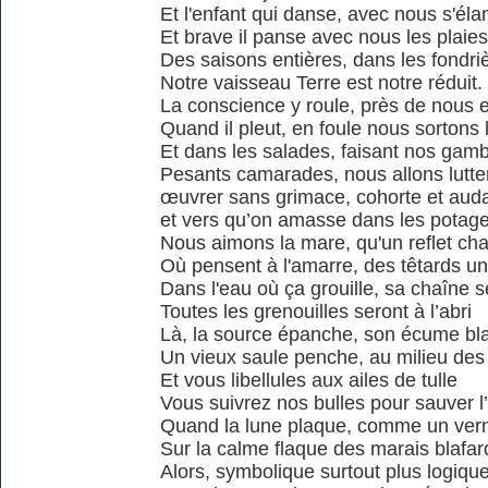
Et l'enfant qui danse, avec nous s'éla
Et brave il panse avec nous les plaies
Des saisons entières, dans les fondri
Notre vaisseau Terre est notre réduit.
La conscience y roule, près de nous 
Quand il pleut, en foule nous sortons l
Et dans les salades, faisant nos gam
Pesants camarades, nous allons lutter
œuvrer sans grimace, cohorte et aud
et vers qu’on amasse dans les potag
Nous aimons la mare, qu'un reflet ch
Où pensent à l'amarre, des têtards un
Dans l'eau où ça grouille, sa chaîne s
Toutes les grenouilles seront à l’abri
Là, la source épanche, son écume bl
Un vieux saule penche, au milieu des
Et vous libellules aux ailes de tulle
Vous suivrez nos bulles pour sauver l
Quand la lune plaque, comme un vern
Sur la calme flaque des marais blafar
Alors, symbolique surtout plus logiqu