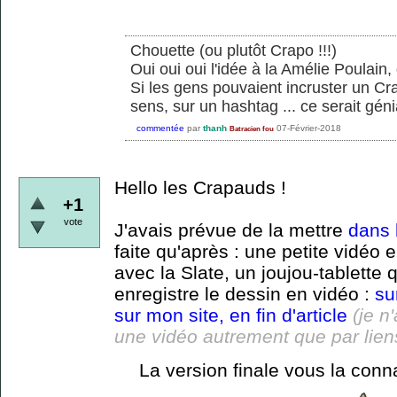
Chouette (ou plutôt Crapo !!!)
Oui oui oui l'idée à la Amélie Poulain,
Si les gens pouvaient incruster un Cra
sens, sur un hashtag ... ce serait géni
commentée
par
thanh
07-Février-2018
Batracien fou
Hello les Crapauds !
+1
vote
J'avais prévue de la mettre
dans l
faite qu'après : une petite vidéo
avec la Slate, un joujou-tablette q
enregistre le dessin en vidéo :
su
sur mon site, en fin d'article
(je n
une vidéo autrement que par lien
La version finale vous la conna