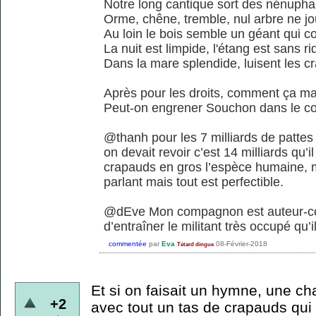
Notre long cantique sort des nénupha
Orme, chêne, tremble, nul arbre ne j
Au loin le bois semble un géant qui c
La nuit est limpide, l'étang est sans ri
Dans la mare splendide, luisent les c
Après pour les droits, comment ça m
Peut-on engrener Souchon dans le coll
@thanh pour les 7 milliards de pattes s
on devait revoir c’est 14 milliards qu’i
crapauds en gros l’espèce humaine, ma
parlant mais tout est perfectible.
@dEve Mon compagnon est auteur-comp
d’entraîner le militant très occupé qu’i
commentée
par
Eva
08-Février-2018
Tétard dingue
Et si on faisait un hymne, une ch
+2
avec tout un tas de crapauds qui 