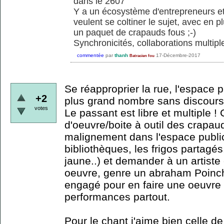
dans le 2607
Y a un écosystème d'entrepreneurs et
veulent se coltiner le sujet, avec en pl
un paquet de crapauds fous ;-)
Synchronicités, collaborations multiple
commentée
par
thanh
17-Décembre-2017
Batracien fou
Se réapproprier la rue, l'espace p
+2
plus grand nombre sans discours, 
votes
Le passant est libre et multiple !
d'oeuvre/boite à outil des crapaud
malignement dans l'espace public
bibliothèques, les frigos partagés
jaune..) et demander à un artiste
oeuvre, genre un abraham Poinch
engagé pour en faire une oeuvre 
performances partout.
Pour le chant j'aime bien celle d