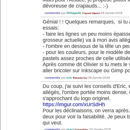
dévoreuse de crapauds... :-)
commentée
par
OChapelle
09-Janvier-2018
Crapaud déjanté
Génial ! ! Quelques remarques, si tu 
essais:
- faire les lignes un peu moins épaiss
grosseur actuelle) va à mon avis allég
- l'ombre en dessous de la tête un p
- pour les couleurs, pour le modèle de
pastels assez proches de celle utilisé
Après comme dit Olivier si tu mets le 
aller bricoler sur Inkscape ou Gimp po
commentée
par
eric
09-Janvier-2018
Batracien fou
Du coup, j'ai suivi les conseils d'Eric, 
allégés, l'ombre portée moins dense, e
s'approchant du logo originel.
https://imgur.com/xUrSdHh
Pour les déclinaisons, on verra après..
deux pour voir la faisabilité. Je peux b
qui veut.
commentée
par
react
10-Janvier-2018
Crapaud fou