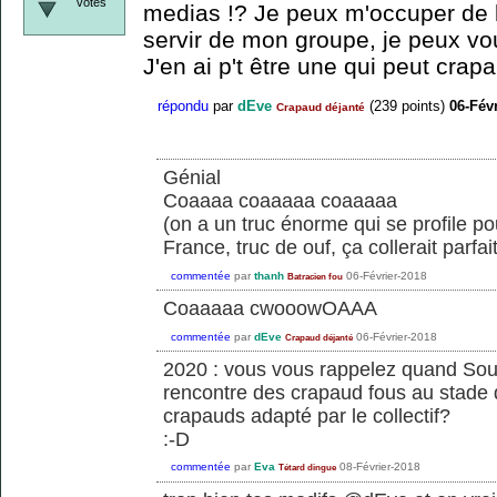
votes
medias !? Je peux m'occuper de 
servir de mon groupe, je peux v
J'en ai p't être une qui peut crap
répondu
par
dEve
(
239
points)
06-Fév
Crapaud déjanté
Génial
Coaaaa coaaaaa coaaaaa
(on a un truc énorme qui se profile p
France, truc de ouf, ça collerait parfa
commentée
par
thanh
06-Février-2018
Batracien fou
Coaaaaa cwooowOAAA
commentée
par
dEve
06-Février-2018
Crapaud déjanté
2020 : vous vous rappelez quand Sou
rencontre des crapaud fous au stade
crapauds adapté par le collectif?
:-D
commentée
par
Eva
08-Février-2018
Tétard dingue