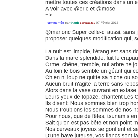
mettre toutes ces créations dans un e
A voir avec @eric et @mose
=>
commentée
par
thanh
07-Février-2018
Batracien fou
@marionc Super celle-ci aussi, sans
proposer quelques modification qui, se
La nuit est limpide, l'étang est sans ri
Dans la mare splendide, luit le crapa
Orme, chêne, tremble, nul arbre ne j
Au loin le bois semble un géant qui c
Chien ni loup ne quitte sa niche ou so
Aucun bruit n'agite la terre sans repo
Alors dans la vase ouvrant en extase
Leurs yeux de topaze, chantent Les 
Ils disent: Nous sommes bien trop ho
Nous troublons les sommes de nos h
Pour nous, que de fêtes, tsunamis en
Sait qu'on est pas bête et non point 
Nos cerveaux joyeux se gonflent et s
D'une bave juteuse, vos flancs sont l