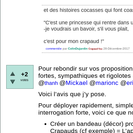
et des histoires cocasses qui font coa
"C'est une princesse qui rentre dans u
-je voudrais un bavoir, s'il vous plait,
c'est pour mon crapaud !"
commentée
par
ColinDujardin
28-Décembre-2017
Crapaud fou
Pour rebondir sur vos proposition
+2
fortes, sympathiques et rigolotes
votes
@
@
Mickael
@
marionc
@
er
thanh
Voici l’avis que j’y pose.
Pour déployer rapidement, simple
interrogation forte, voici ce que n
Créer un bandeau (décor) profi
Crapauds (cf exemple) = L’a