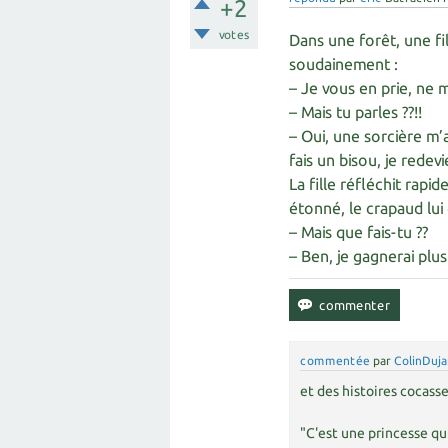
+2
votes
Dans une forêt, une fi
soudainement :
– Je vous en prie, ne 
– Mais tu parles ??!!
– Oui, une sorcière m’
fais un bisou, je redev
La fille réfléchit rapi
étonné, le crapaud lu
– Mais que fais-tu ??
– Ben, je gagnerai plu
commentée
par
ColinDuja
et des histoires cocasse
"C'est une princesse qu