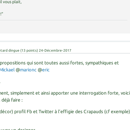
il vous plait,
!"
étard dingue
(
13
points)
24-Décembre-2017
propositions qui sont toutes aussi fortes, sympathiques et
Mickael
@
marionc
@
eric
.
nt, simplement et ainsi apporter une interrogation forte, voici
déjà faire :
écor) profil Fb et Twitter à l’effigie des Crapauds (cf exemple