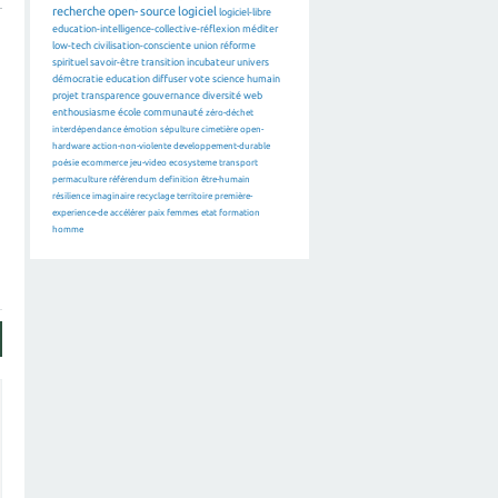
recherche
open-source
logiciel
logiciel-libre
education-intelligence-collective-réflexion
méditer
low-tech
civilisation-consciente
union
réforme
spirituel
savoir-être
transition
incubateur
univers
démocratie
education
diffuser
vote
science
humain
projet
transparence
gouvernance
diversité
web
enthousiasme
école
communauté
zéro-déchet
interdépendance
émotion
sépulture
cimetière
open-
hardware
action-non-violente
developpement-durable
poésie
ecommerce
jeu-video
ecosysteme
transport
permaculture
référendum
definition
être-humain
résilience
imaginaire
recyclage
territoire
première-
experience-de
accélérer
paix
femmes
etat
formation
homme