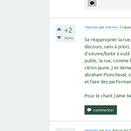
répondu
par
marionc
Crapau
+2
votes
Se réapproprier la rue
discours, sans à priori
d'oeuvre/boite à outil
public, la rue, comme l
citron jaune..) et dem
abraham Poincheval, s
et faire des performa
Pour le chant j'aime b
répondu
par
eric
Batracien 