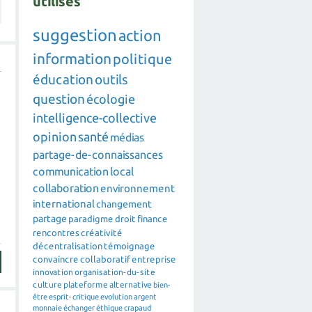
utilisés
suggestion
action
information
politique
éducation
outils
question
écologie
intelligence-collective
opinion
santé
médias
partage-de-connaissances
communication
local
collaboration
environnement
international
changement
partage
paradigme
droit
finance
rencontres
créativité
décentralisation
témoignage
convaincre
collaboratif
entreprise
innovation
organisation-du-site
culture
plateforme
alternative
bien-
être
esprit-critique
evolution
argent
monnaie
échanger
éthique
crapaud