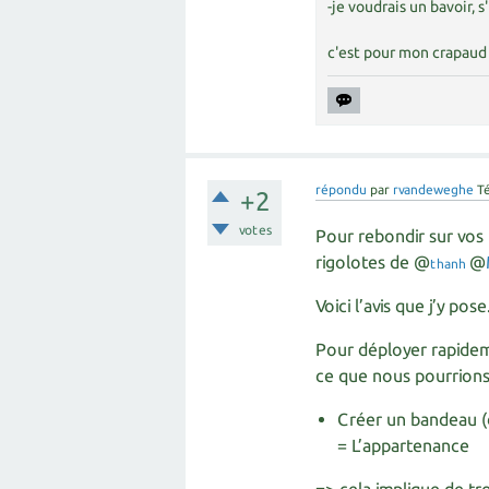
-je voudrais un bavoir, s'
c'est pour mon crapaud 
répondu
par
rvandeweghe
T
+2
votes
Pour rebondir sur vos 
rigolotes de @
@
thanh
Voici l’avis que j’y pose
Pour déployer rapideme
ce que nous pourrions 
Créer un bandeau (d
= L’appartenance