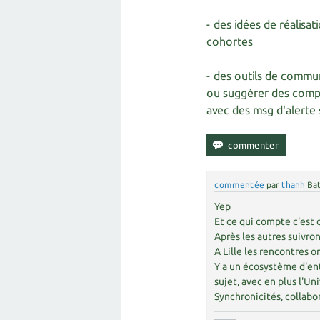
- des idées de réalisa
cohortes
- des outils de commun
ou suggérer des compor
avec des msg d'alerte 
commentée
par
thanh
Bat
Yep
Et ce qui compte c'est 
Après les autres suivron
A Lille les rencontres 
Y a un écosystème d'ent
sujet, avec en plus l'Un
Synchronicités, collabor