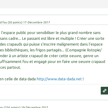
d fou
(
50
points)
17-Décembre-2017
, l'espace public pour sensibiliser le plus grand nombre sans
, sans cadre... Le passant est libre et multiple ! Créer une sorte
 des crapauds qui puisse s'inscrire malignement dans l'espace
es bibliothèques, les frigos partagés... (Compagnie ilotopie/
ander à un artiste crapaud de créer cette oeuvre, genre un
uffisamment fou et engagé pour en faire une oeuvre crapaud
nces partout.
ien celle de data dada
http://www.data-dada.net
!
fou
(
256
points)
19-Décembre-2017