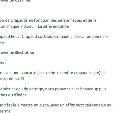
ouver un designer.
on de Crapauds en fonction des personnalités et de la
lon chaque individu = La différenciation
rapaud Educ, Crapaud costaud, Crapaud chipie,… un peu dans
e »
uver un illustrateur
ns :
 avec une pancarte (accroche + Identité crapaud + site) et
oto de profil.
remier niveau de partage, nous pouvons aller beaucoup plus
ches ou d’idées.
soit facile à mettre en place, avec un effet buzz raisonnable et
 terme.