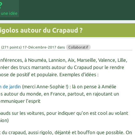
 une idée
 rigolos autour du Crapaud ?
u
(
271
points)
17-Décembre-2017
dans
Collaboratif
érences, à Nouméa, Lannion, Aix, Marseille, Valence, Lille,
t créer des trucs marrants autour du Crapaud pour le rendre
chose de positif et populaire. Exemples d'idées :
 de jardin
(merci Anne-Sophie !) : là on pense à Amélie
os autour du monde, en France, partout, en rajoutant un
mmuniquer l'esprit
auds sur les voitures, pour indiquer qu'on est cool au volant
ion)
 du crapaud, aussi rigolo, déjanté et bouffon que possible. On