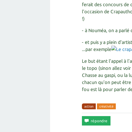
ferait des concours de c
l'occasion de Crapautho
!)
- à Nouméa, on a parlé 
- et puis y a plein d'art
...par exemple
Le but étant l'appel à l
le topo (sinon allez voir
Chasse au gaspi, ou la lu
chacun qu'on peut être 
fou est là pour parler d
action
créativité