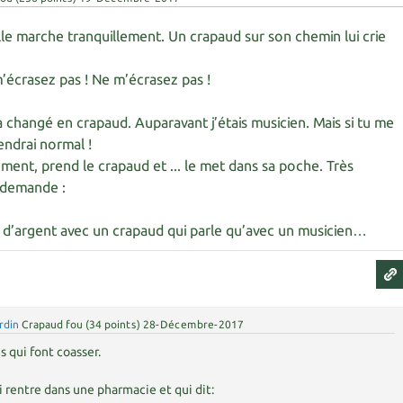
lle marche tranquillement. Un crapaud sur son chemin lui crie
m’écrasez pas ! Ne m’écrasez pas !
a changé en crapaud. Auparavant j’étais musicien. Mais si tu me
iendrai normal !
dement, prend le crapaud et ... le met dans sa poche. Très
i demande :
s d’argent avec un crapaud qui parle qu’avec un musicien…
rdin
Crapaud fou
(
34
points)
28-Décembre-2017
s qui font coasser.
i rentre dans une pharmacie et qui dit: