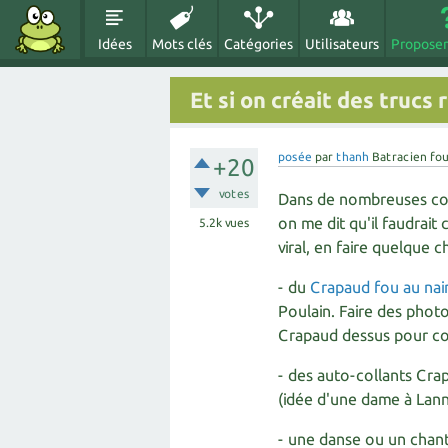
Idées
Mots clés
Catégories
Utilisateurs
Proposer
Et si on créait des trucs
posée
par
thanh
Batracien fo
+20
votes
Dans de nombreuses conf
on me dit qu'il faudrai
5.2k
vues
viral, en faire quelque 
- du
Crapaud fou au nain
Poulain. Faire des phot
Crapaud dessus pour co
- des auto-collants Crap
(idée d'une dame à Lann
- une danse ou un chant