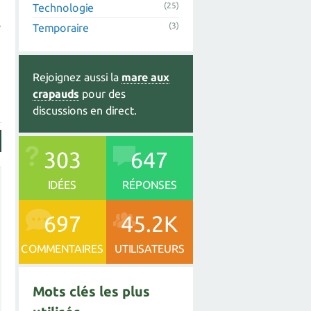
(25)
Technologie
s
(3)
Temporaire
Rejoignez aussi la
mare aux
crapauds
pour des
discussions en direct.
303
647
IDÉES
RÉPONSES
697
45.2K
COMMENTAIRES
UTILISATEURS
Mots clés les plus