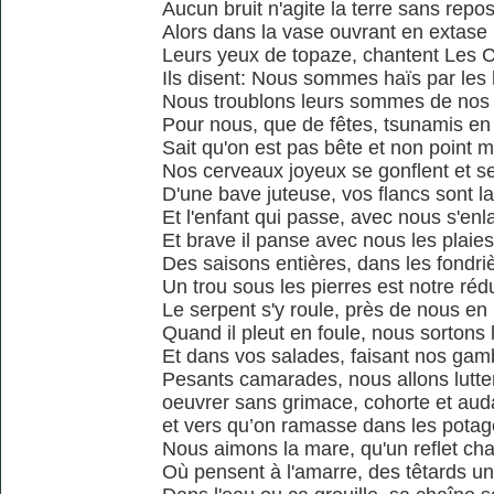
Aucun bruit n'agite la terre sans repo
Alors dans la vase ouvrant en extase
Leurs yeux de topaze, chantent Les 
Ils disent: Nous sommes haïs par le
Nous troublons leurs sommes de nos
Pour nous, que de fêtes, tsunamis en
Sait qu'on est pas bête et non point 
Nos cerveaux joyeux se gonflent et s
D'une bave juteuse, vos flancs sont l
Et l'enfant qui passe, avec nous s'enl
Et brave il panse avec nous les plaies
Des saisons entières, dans les fondri
Un trou sous les pierres est notre rédu
Le serpent s'y roule, près de nous en
Quand il pleut en foule, nous sortons l
Et dans vos salades, faisant nos ga
Pesants camarades, nous allons lutter
oeuvrer sans grimace, cohorte et au
et vers qu’on ramasse dans les potag
Nous aimons la mare, qu'un reflet ch
Où pensent à l'amarre, des têtards un