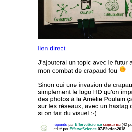
lien direct
J'ajouterai un topic avec le futur 
mon combat de crapaud fou
Sinon oui une invasion de crapau
simplement le logo HD qu'on impri
des photos à la Amélie Poulain ça
sur les réseaux, avec un hastag 
si on fait du visuel :-)
répondu
par
EfferveScience
(
42
po
Crapaud fou
edité
par
EfferveScience
07-Février-2018