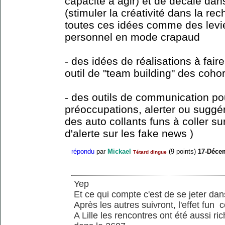
capacité à agir) et de décalé da
(stimuler la créativité dans la rec
toutes ces idées comme des lev
personnel en mode crapaud
- des idées de réalisations à fai
outil de "team building" des coho
- des outils de communication po
préoccupations, alerter ou suggé
des auto collants funs à coller s
d'alerte sur les fake news )
répondu
par
Mickael
(
9
points)
17-Déce
Tétard dingue
Yep
Et ce qui compte c'est de se jeter da
Après les autres suivront, l'effet fun 
A Lille les rencontres ont été aussi r