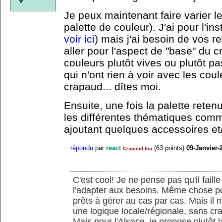
Je peux maintenant faire varier le
palette de couleur). J'ai pour l'ins
voir ici
) mais j'ai besoin de vos r
aller pour l'aspect de "base" du 
couleurs plutôt vives ou plutôt pa
qui n'ont rien à voir avec les cou
crapaud... dîtes moi.
Ensuite, une fois la palette reten
les différentes thématiques com
ajoutant quelques accessoires et/
répondu
par
react
(
63
points)
09-Janvier-
Crapaud fou
C'est cool! Je ne pense pas qu'il faill
l'adapter aux besoins. Même chose pour
prêts à gérer au cas par cas. Mais il 
une logique locale/régionale, sans crai
Mais pour l'Alsace, je propose plutôt 