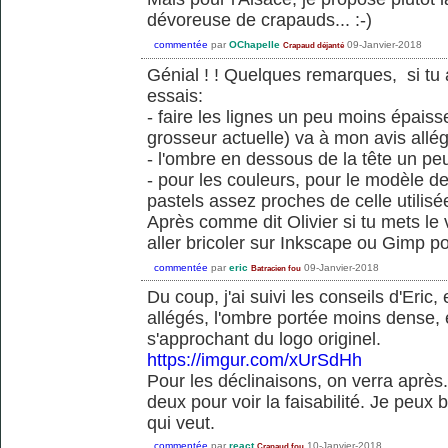
dévoreuse de crapauds... :-)
commentée
par
OChapelle
09-Janvier-2018
Crapaud déjanté
Génial ! ! Quelques remarques, si tu 
essais:
- faire les lignes un peu moins épaiss
grosseur actuelle) va à mon avis allég
- l'ombre en dessous de la tête un p
- pour les couleurs, pour le modèle de
pastels assez proches de celle utilisé
Après comme dit Olivier si tu mets le 
aller bricoler sur Inkscape ou Gimp po
commentée
par
eric
09-Janvier-2018
Batracien fou
Du coup, j'ai suivi les conseils d'Eric, 
allégés, l'ombre portée moins dense, e
s'approchant du logo originel.
https://imgur.com/xUrSdHh
Pour les déclinaisons, on verra après..
deux pour voir la faisabilité. Je peux b
qui veut.
commentée
par
react
10-Janvier-2018
Crapaud fou