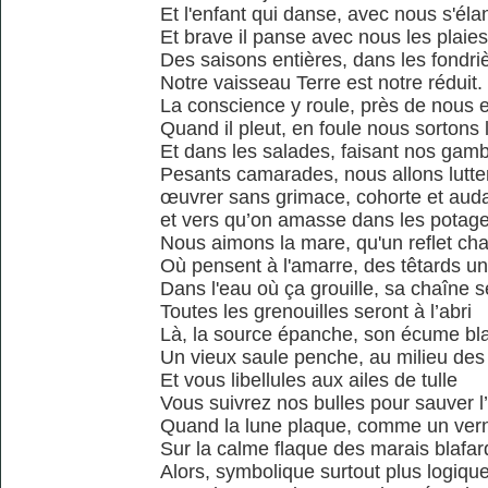
Et l'enfant qui danse, avec nous s'éla
Et brave il panse avec nous les plaies
Des saisons entières, dans les fondri
Notre vaisseau Terre est notre réduit.
La conscience y roule, près de nous 
Quand il pleut, en foule nous sortons l
Et dans les salades, faisant nos gam
Pesants camarades, nous allons lutter
œuvrer sans grimace, cohorte et aud
et vers qu’on amasse dans les potag
Nous aimons la mare, qu'un reflet ch
Où pensent à l'amarre, des têtards un
Dans l'eau où ça grouille, sa chaîne s
Toutes les grenouilles seront à l’abri
Là, la source épanche, son écume bl
Un vieux saule penche, au milieu des
Et vous libellules aux ailes de tulle
Vous suivrez nos bulles pour sauver l
Quand la lune plaque, comme un vern
Sur la calme flaque des marais blafar
Alors, symbolique surtout plus logiqu