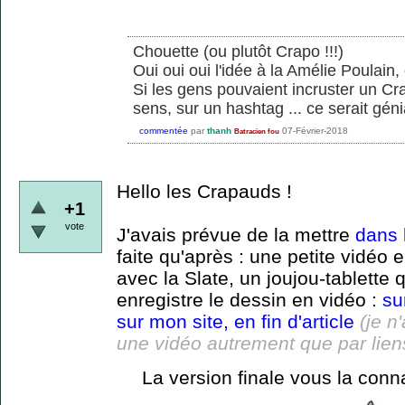
Chouette (ou plutôt Crapo !!!)
Oui oui oui l'idée à la Amélie Poulain,
Si les gens pouvaient incruster un Cra
sens, sur un hashtag ... ce serait géni
commentée
par
thanh
07-Février-2018
Batracien fou
Hello les Crapauds !
+1
vote
J'avais prévue de la mettre
dans l
faite qu'après : une petite vidéo
avec la Slate, un joujou-tablette q
enregistre le dessin en vidéo :
su
sur mon site, en fin d'article
(je n
une vidéo autrement que par lien
La version finale vous la conna