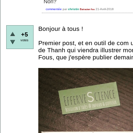
Non?
commentée
par
christin
21-Avril-2018
Batracien fou
Bonjour à tous !
+5
votes
Premier post, et en outil de com
de Thanh qui viendra illustrer mo
Fous, que j'espère publier demain