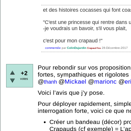
et des histoires cocasses qui font coa
"C'est une princesse qui rentre dans u
-je voudrais un bavoir, s'il vous plait,
c'est pour mon crapaud !"
commentée
par
ColinDujardin
28-Décembre-2017
Crapaud fou
Pour rebondir sur vos proposition
+2
fortes, sympathiques et rigolotes
votes
@
@
Mickael
@
marionc
@
er
thanh
Voici l’avis que j’y pose.
Pour déployer rapidement, simple
interrogation forte, voici ce que n
Créer un bandeau (décor) profi
Crapauds (cf exemple) = L’a