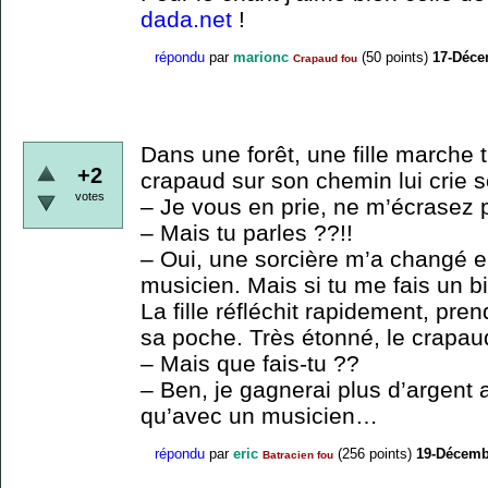
dada.net
!
répondu
par
marionc
(
50
points)
17-Déce
Crapaud fou
Dans une forêt, une fille marche 
+2
crapaud sur son chemin lui crie 
votes
– Je vous en prie, ne m’écrasez 
– Mais tu parles ??!!
– Oui, une sorcière m’a changé e
musicien. Mais si tu me fais un b
La fille réfléchit rapidement, pren
sa poche. Très étonné, le crapau
– Mais que fais-tu ??
– Ben, je gagnerai plus d’argent 
qu’avec un musicien…
répondu
par
eric
(
256
points)
19-Décemb
Batracien fou