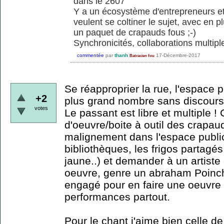
dans le 2607
Y a un écosystème d'entrepreneurs et
veulent se coltiner le sujet, avec en pl
un paquet de crapauds fous ;-)
Synchronicités, collaborations multiple
commentée
par
thanh
17-Décembre-2017
Batracien fou
Se réapproprier la rue, l'espace p
+2
plus grand nombre sans discours, 
votes
Le passant est libre et multiple !
d'oeuvre/boite à outil des crapaud
malignement dans l'espace public
bibliothèques, les frigos partagés
jaune..) et demander à un artiste
oeuvre, genre un abraham Poinch
engagé pour en faire une oeuvre 
performances partout.
Pour le chant j'aime bien celle d