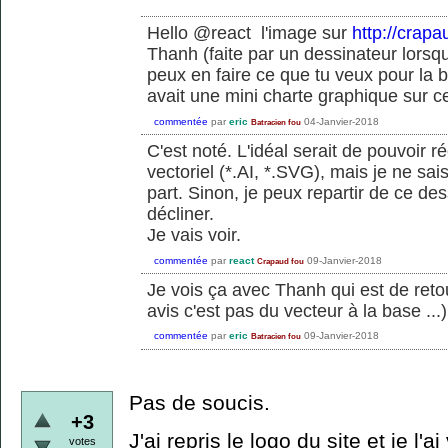
Hello @react l'image sur
http://crapa
Thanh (faite par un dessinateur lorsqu
peux en faire ce que tu veux pour la
avait une mini charte graphique sur ce
commentée
par
eric
04-Janvier-2018
Batracien fou
C'est noté. L'idéal serait de pouvoir 
vectoriel (*.AI, *.SVG), mais je ne sa
part. Sinon, je peux repartir de ce des
décliner.
Je vais voir.
commentée
par
react
09-Janvier-2018
Crapaud fou
Je vois ça avec Thanh qui est de reto
avis c'est pas du vecteur à la base ...)
commentée
par
eric
09-Janvier-2018
Batracien fou
Pas de soucis.
+3
J'ai repris le logo du site et je l'ai
votes