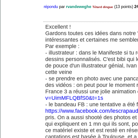
répondu
par
rvandeweghe
(
13
points)
2
Tétard dingue
Excellent !
Gardons toutes ces idées dans notre "
intéressantes et certaines me semble
Par exemple :
- illustrateur : dans le Manifeste si tu
dessins personnalisés. C'est bibi qui l
de pouce d'un illustrateur génial, Iv
cette veine
- se prendre en photo avec une pancart
des vidéos : on peut pour le moment 
France 3 a réussi une jolie animation
v=UimMFLQBfS0&t=1s
- le bandeau FB : une tentative a été
https://www.facebook.com/lescrapaud
pris. On a aussi shooté des photos e
qui expliquent en 1 mn qui ils sont, po
ce matériel existe et est resté en rése
captations est basée à Toulouse, et a