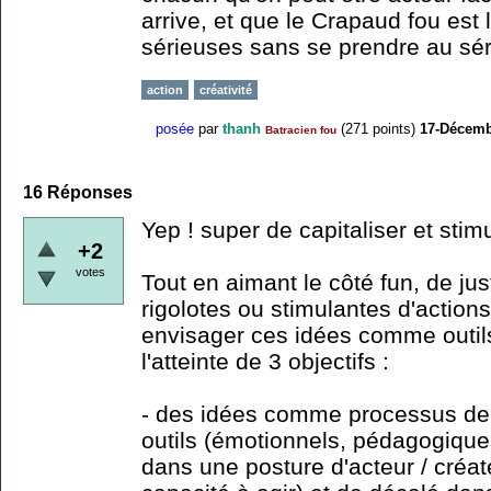
arrive, et que le Crapaud fou est
sérieuses sans se prendre au sér
action
créativité
posée
par
thanh
(
271
points)
17-Décemb
Batracien fou
16
Réponses
Yep ! super de capitaliser et stim
+2
votes
Tout en aimant le côté fun, de ju
rigolotes ou stimulantes d'action
envisager ces idées comme outils
l'atteinte de 3 objectifs :
- des idées comme processus de 
outils (émotionnels, pédagogiques
dans une posture d'acteur / créa