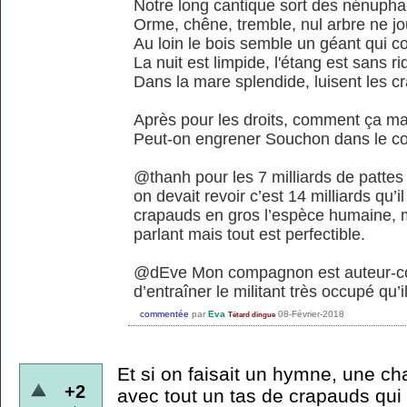
Notre long cantique sort des nénupha
Orme, chêne, tremble, nul arbre ne j
Au loin le bois semble un géant qui c
La nuit est limpide, l'étang est sans ri
Dans la mare splendide, luisent les c
Après pour les droits, comment ça m
Peut-on engrener Souchon dans le coll
@thanh pour les 7 milliards de pattes s
on devait revoir c’est 14 milliards qu’i
crapauds en gros l’espèce humaine, ma
parlant mais tout est perfectible.
@dEve Mon compagnon est auteur-comp
d’entraîner le militant très occupé qu’i
commentée
par
Eva
08-Février-2018
Tétard dingue
Et si on faisait un hymne, une ch
+2
avec tout un tas de crapauds qui 