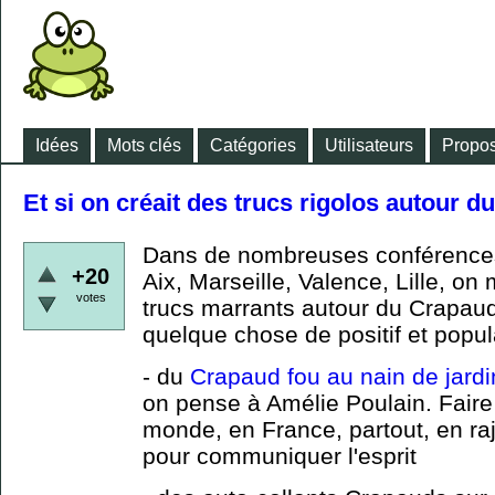
Idées
Mots clés
Catégories
Utilisateurs
Propos
Et si on créait des trucs rigolos autour 
Dans de nombreuses conférence
+20
Aix, Marseille, Valence, Lille, on 
votes
trucs marrants autour du Crapaud 
quelque chose de positif et popu
- du
Crapaud fou au nain de jardi
on pense à Amélie Poulain. Faire
monde, en France, partout, en r
pour communiquer l'esprit