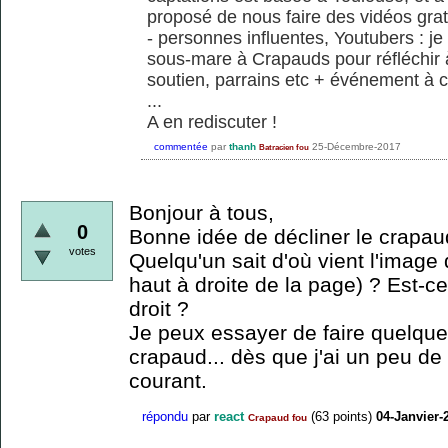
proposé de nous faire des vidéos grat
- personnes influentes, Youtubers : je
sous-mare à Crapauds pour réfléchir 
soutien, parrains etc + événement à c
...
A en rediscuter !
commentée
par
thanh
25-Décembre-2017
Batracien fou
Bonjour à tous,
0
Bonne idée de décliner le crapaud
votes
Quelqu'un sait d'où vient l'image 
haut à droite de la page) ? Est-ce
droit ?
Je peux essayer de faire quelque
crapaud... dès que j'ai un peu de
courant.
répondu
par
react
(
63
points)
04-Janvier-
Crapaud fou