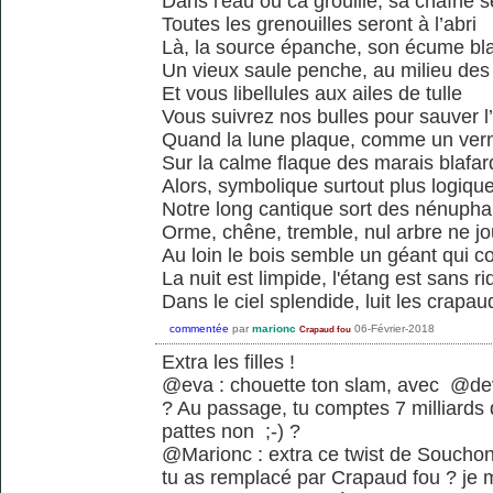
Dans l'eau ou ca grouille, sa chaîne s
Toutes les grenouilles seront à l’abri
Là, la source épanche, son écume bl
Un vieux saule penche, au milieu des
Et vous libellules aux ailes de tulle
Vous suivrez nos bulles pour sauver l
Quand la lune plaque, comme un vern
Sur la calme flaque des marais blafar
Alors, symbolique surtout plus logiqu
Notre long cantique sort des nénupha
Orme, chêne, tremble, nul arbre ne j
Au loin le bois semble un géant qui c
La nuit est limpide, l'étang est sans ri
Dans le ciel splendide, luit les crapau
commentée
par
marionc
06-Février-2018
Crapaud fou
Extra les filles !
@eva : chouette ton slam, avec @dev
? Au passage, tu comptes 7 milliards 
pattes non ;-) ?
@Marionc : extra ce twist de Souchon j
tu as remplacé par Crapaud fou ? je 