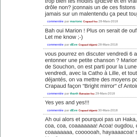
trop bien tes modifs @dEve et en vra
drôle non? jconnais un de ces fistons
jamais sur un malentendu ça peut tou
commentée
par
marionc
28-Mars-2018
Crapaud fou
Bah oui Marion ! Plus on serait de oufs
Let me know ;-)
commentée
par
dEve
28-Mars-2018
Crapaud déjanté
vous pourrez en discuter vendredi 6 avr
entonner une petite chanson ? Mario
de Souchon, on est parti pour la Lune 
vendredi, avec la Catho à Lille, et tou
déjantés, on va mettre des moyens po
Crapaud façon "Bright mirror" cf Anto
commentée
par
thanh
29-Mars-2018
Batracien fou
Yes yes and yes!!!
commentée
par
dEve
30-Mars-2018
Crapaud déjanté
Ah oui alors et pourquoi pas un Hak
coa, coa, coaaaaaaa! Acoa! ougdou,
coaaaaaaa, coooooah, hayaaaacoa! sc