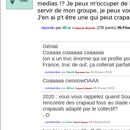
votes
medias !? Je peux m'occuper de 
servir de mon groupe, je peux v
J'en ai p't être une qui peut crap
répondu
par
dEve
(
239
points)
06-Fév
Crapaud déjanté
Génial
Coaaaa coaaaaa coaaaaa
(on a un truc énorme qui se profile p
France, truc de ouf, ça collerait parfa
commentée
par
thanh
06-Février-2018
Batracien fou
Coaaaaa cwooowOAAA
commentée
par
dEve
06-Février-2018
Crapaud déjanté
2020 : vous vous rappelez quand Sou
rencontre des crapaud fous au stade
crapauds adapté par le collectif?
:-D
commentée
par
Eva
08-Février-2018
Tétard dingue