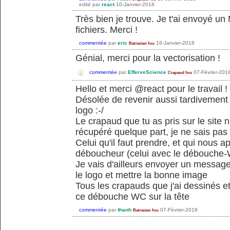
edité
par
react
10-Janvier-2018
Très bien je trouve. Je t'ai envoyé u
fichiers. Merci !
commentée
par
eric
16-Janvier-2018
Batracien fou
Génial, merci pour la vectorisation !
commentée
par
EfferveScience
07-Février-201
Crapaud fou
Hello et merci @react pour le travail !
Désolée de revenir aussi tardivement 
logo :-/
Le crapaud que tu as pris sur le site
récupéré quelque part, je ne sais pas s'
Celui qu'il faut prendre, et qui nous a
déboucheur (celui avec le débouche-W
Je vais d'ailleurs envoyer un message
le logo et mettre la bonne image
Tous les crapauds que j'ai dessinés e
ce débouche WC sur la tête
commentée
par
thanh
07-Février-2018
Batracien fou