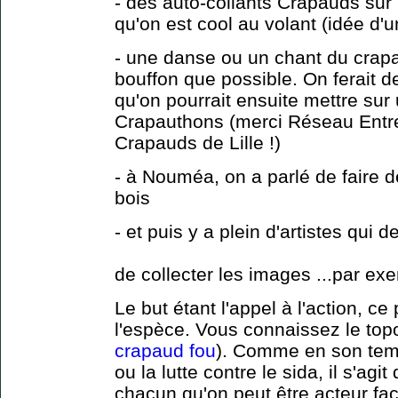
- des auto-collants Crapauds sur 
qu'on est cool au volant (idée d
- une danse ou un chant du crapau
bouffon que possible. On ferait 
qu'on pourrait ensuite mettre sur
Crapauthons (merci Réseau Entre
Crapauds de Lille !)
- à Nouméa, on a parlé de faire 
bois
- et puis y a plein d'artistes qui d
de collecter les images ...par ex
Le but étant l'appel à l'action, c
l'espèce. Vous connaissez le topo
crapaud fou
). Comme en son tem
ou la lutte contre le sida, il s'ag
chacun qu'on peut être acteur f