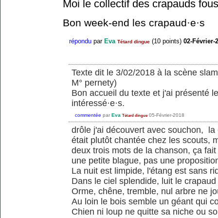
Moi le collectif des crapauds fou
Bon week-end les crapaud·e·s
répondu
par
Eva
(
10
points)
02-Février-
Tétard dingue
Texte dit le 3/02/2018 à la scène slam
M° pernety)
Bon accueil du texte et j'ai présenté 
intéressé·e·s.
commentée
par
Eva
05-Février-2018
Tétard dingue
drôle j'ai découvert avec souchon, la
était plutôt chantée chez les scouts,
deux trois mots de la chanson, ça fait 
une petite blague, pas une proposition
La nuit est limpide, l'étang est sans ri
Dans le ciel splendide, luit le crapaud
Orme, chêne, tremble, nul arbre ne j
Au loin le bois semble un géant qui c
Chien ni loup ne quitte sa niche ou so