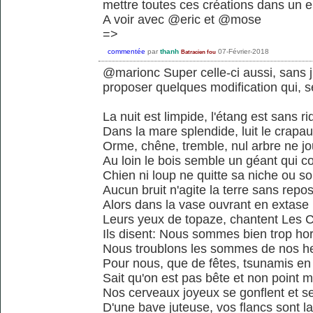
mettre toutes ces créations dans un e
A voir avec @eric et @mose
=>
commentée
par
thanh
07-Février-2018
Batracien fou
@marionc Super celle-ci aussi, sans
proposer quelques modification qui, se
La nuit est limpide, l'étang est sans ri
Dans la mare splendide, luit le crapa
Orme, chêne, tremble, nul arbre ne j
Au loin le bois semble un géant qui c
Chien ni loup ne quitte sa niche ou so
Aucun bruit n'agite la terre sans repo
Alors dans la vase ouvrant en extase
Leurs yeux de topaze, chantent Les 
Ils disent: Nous sommes bien trop ho
Nous troublons les sommes de nos h
Pour nous, que de fêtes, tsunamis en
Sait qu'on est pas bête et non point 
Nos cerveaux joyeux se gonflent et s
D'une bave juteuse, vos flancs sont l