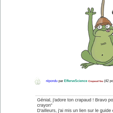
répondu
par
EfferveScience
(
42
po
Crapaud fou
Génial, j'adore ton crapaud ! Bravo po
crayon"
D'ailleurs, j'ai mis un lien sur le gui