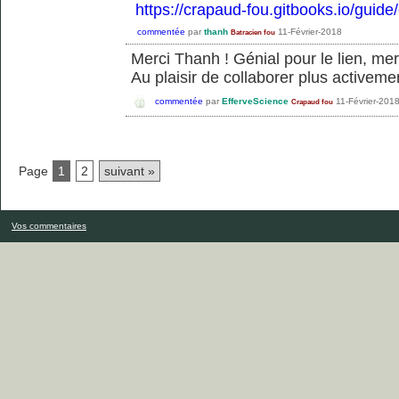
https://crapaud-fou.gitbooks.io/guide
commentée
par
thanh
11-Février-2018
Batracien fou
Merci Thanh ! Génial pour le lien, me
Au plaisir de collaborer plus activemen
commentée
par
EfferveScience
11-Février-201
Crapaud fou
Page
1
2
suivant »
Vos commentaires