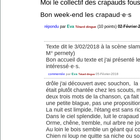
Moi le collectif des crapauds fou
Bon week-end les crapaud·e·s
répondu
par
Eva
(
10
points)
02-Février-
Tétard dingue
Texte dit le 3/02/2018 à la scène slam
M° pernety)
Bon accueil du texte et j'ai présenté 
intéressé·e·s.
commentée
par
Eva
05-Février-2018
Tétard dingue
drôle j'ai découvert avec souchon, la
était plutôt chantée chez les scouts,
deux trois mots de la chanson, ça fait 
une petite blague, pas une proposition
La nuit est limpide, l'étang est sans ri
Dans le ciel splendide, luit le crapaud
Orme, chêne, tremble, nul arbre ne j
Au loin le bois semble un géant qui c
Chien ni loup ne quitte sa niche ou so