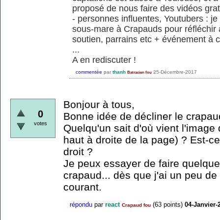
proposé de nous faire des vidéos grat
- personnes influentes, Youtubers : je
sous-mare à Crapauds pour réfléchir 
soutien, parrains etc + événement à c
...
A en rediscuter !
commentée
par
thanh
25-Décembre-2017
Batracien fou
Bonjour à tous,
0
Bonne idée de décliner le crapaud
votes
Quelqu'un sait d'où vient l'image 
haut à droite de la page) ? Est-ce
droit ?
Je peux essayer de faire quelque
crapaud... dès que j'ai un peu de
courant.
répondu
par
react
(
63
points)
04-Janvier-
Crapaud fou