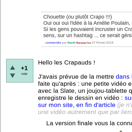
Chouette (ou plutôt Crapo !!!)
Oui oui oui l'idée à la Amélie Poulain,
Si les gens pouvaient incruster un Cra
sens, sur un hashtag ... ce serait géni
commentée
par
thanh
07-Février-2018
Batracien fou
Hello les Crapauds !
+1
vote
J'avais prévue de la mettre
dans l
faite qu'après : une petite vidéo
avec la Slate, un joujou-tablette q
enregistre le dessin en vidéo :
su
sur mon site, en fin d'article
(je n
une vidéo autrement que par lien
La version finale vous la conna