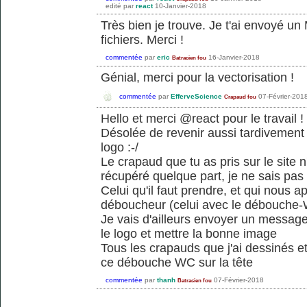
edité
par
react
10-Janvier-2018
Très bien je trouve. Je t'ai envoyé u
fichiers. Merci !
commentée
par
eric
16-Janvier-2018
Batracien fou
Génial, merci pour la vectorisation !
commentée
par
EfferveScience
07-Février-201
Crapaud fou
Hello et merci @react pour le travail !
Désolée de revenir aussi tardivement 
logo :-/
Le crapaud que tu as pris sur le site
récupéré quelque part, je ne sais pas s'
Celui qu'il faut prendre, et qui nous a
déboucheur (celui avec le débouche-W
Je vais d'ailleurs envoyer un message
le logo et mettre la bonne image
Tous les crapauds que j'ai dessinés e
ce débouche WC sur la tête
commentée
par
thanh
07-Février-2018
Batracien fou