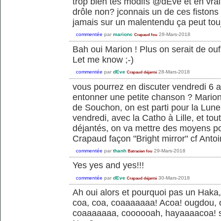
trop bien tes modifs @dEve et en vra
drôle non? jconnais un de ces fistons
jamais sur un malentendu ça peut tou
commentée
par
marionc
28-Mars-2018
Crapaud fou
Bah oui Marion ! Plus on serait de oufs
Let me know ;-)
commentée
par
dEve
28-Mars-2018
Crapaud déjanté
vous pourrez en discuter vendredi 6 avr
entonner une petite chanson ? Mario
de Souchon, on est parti pour la Lune 
vendredi, avec la Catho à Lille, et tou
déjantés, on va mettre des moyens po
Crapaud façon "Bright mirror" cf Anto
commentée
par
thanh
29-Mars-2018
Batracien fou
Yes yes and yes!!!
commentée
par
dEve
30-Mars-2018
Crapaud déjanté
Ah oui alors et pourquoi pas un Hak
coa, coa, coaaaaaaa! Acoa! ougdou,
coaaaaaaa, coooooah, hayaaaacoa! sc