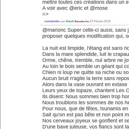
mettre toutes ces créations dans un e
A voir avec @eric et @mose
=>
commentée
par
thanh
07-Février-2018
Batracien fou
@marionc Super celle-ci aussi, sans
proposer quelques modification qui, se
La nuit est limpide, l'étang est sans ri
Dans la mare splendide, luit le crapa
Orme, chêne, tremble, nul arbre ne j
Au loin le bois semble un géant qui c
Chien ni loup ne quitte sa niche ou so
Aucun bruit n'agite la terre sans repo
Alors dans la vase ouvrant en extase
Leurs yeux de topaze, chantent Les 
Ils disent: Nous sommes bien trop ho
Nous troublons les sommes de nos h
Pour nous, que de fêtes, tsunamis en
Sait qu'on est pas bête et non point 
Nos cerveaux joyeux se gonflent et s
D'une bave juteuse, vos flancs sont l