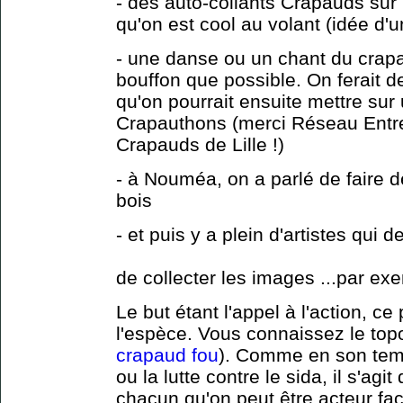
- des auto-collants Crapauds sur 
qu'on est cool au volant (idée d
- une danse ou un chant du crapau
bouffon que possible. On ferait 
qu'on pourrait ensuite mettre sur
Crapauthons (merci Réseau Entre
Crapauds de Lille !)
- à Nouméa, on a parlé de faire 
bois
- et puis y a plein d'artistes qui d
de collecter les images ...par ex
Le but étant l'appel à l'action, c
l'espèce. Vous connaissez le topo
crapaud fou
). Comme en son tem
ou la lutte contre le sida, il s'ag
chacun qu'on peut être acteur f