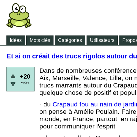
Idées
Mots clés
Catégories
Utilisateurs
Propos
Et si on créait des trucs rigolos autour 
Dans de nombreuses conférence
+20
Aix, Marseille, Valence, Lille, on 
votes
trucs marrants autour du Crapaud 
quelque chose de positif et popu
- du
Crapaud fou au nain de jardi
on pense à Amélie Poulain. Faire
monde, en France, partout, en r
pour communiquer l'esprit