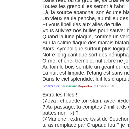
Dans l'eau ou ca grouille, sa chaîne s
Toutes les grenouilles seront à l’abri
Là, la source épanche, son écume bl
Un vieux saule penche, au milieu des
Et vous libellules aux ailes de tulle
Vous suivrez nos bulles pour sauver l
Quand la lune plaque, comme un vern
Sur la calme flaque des marais blafar
Alors, symbolique surtout plus logiqu
Notre long cantique sort des nénupha
Orme, chêne, tremble, nul arbre ne j
Au loin le bois semble un géant qui c
La nuit est limpide, l'étang est sans ri
Dans le ciel splendide, luit les crapau
commentée
par
marionc
06-Février-2018
Crapaud fou
Extra les filles !
@eva : chouette ton slam, avec @dev
? Au passage, tu comptes 7 milliards 
pattes non ;-) ?
@Marionc : extra ce twist de Souchon j
tu as remplacé par Crapaud fou ? je 