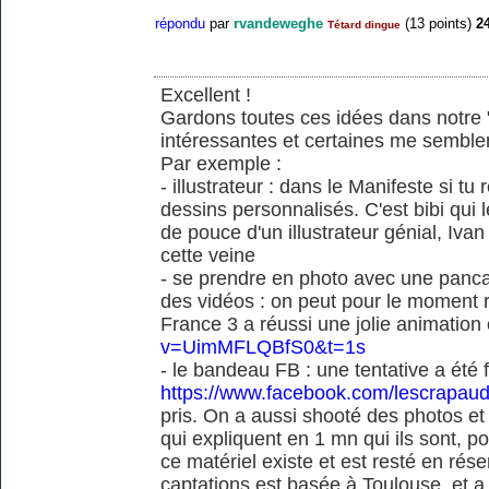
répondu
par
rvandeweghe
(
13
points)
2
Tétard dingue
Excellent !
Gardons toutes ces idées dans notre "
intéressantes et certaines me semble
Par exemple :
- illustrateur : dans le Manifeste si tu
dessins personnalisés. C'est bibi qui l
de pouce d'un illustrateur génial, Iv
cette veine
- se prendre en photo avec une pancart
des vidéos : on peut pour le moment 
France 3 a réussi une jolie animation
v=UimMFLQBfS0&t=1s
- le bandeau FB : une tentative a été
https://www.facebook.com/lescrapaud
pris. On a aussi shooté des photos e
qui expliquent en 1 mn qui ils sont, po
ce matériel existe et est resté en rése
captations est basée à Toulouse, et a