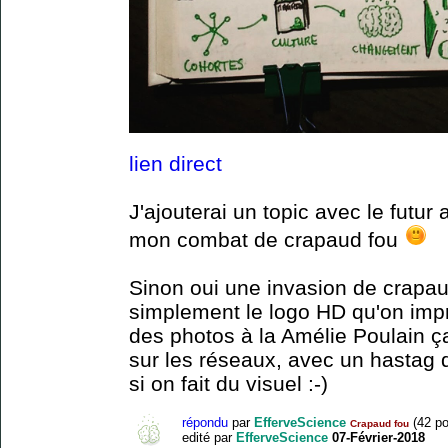
lien direct
J'ajouterai un topic avec le futur 
mon combat de crapaud fou
Sinon oui une invasion de crapau
simplement le logo HD qu'on impri
des photos à la Amélie Poulain ça
sur les réseaux, avec un hastag 
si on fait du visuel :-)
répondu
par
EfferveScience
(
42
po
Crapaud fou
edité
par
EfferveScience
07-Février-2018