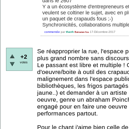
dans le 2607
Y a un écosystème d'entrepreneurs et
veulent se coltiner le sujet, avec en pl
un paquet de crapauds fous ;-)
Synchronicités, collaborations multiple
commentée
par
thanh
17-Décembre-2017
Batracien fou
Se réapproprier la rue, l'espace p
+2
plus grand nombre sans discours, 
votes
Le passant est libre et multiple !
d'oeuvre/boite à outil des crapaud
malignement dans l'espace public
bibliothèques, les frigos partagés
jaune..) et demander à un artiste
oeuvre, genre un abraham Poinch
engagé pour en faire une oeuvre 
performances partout.
Pour le chant j'aime bien celle d