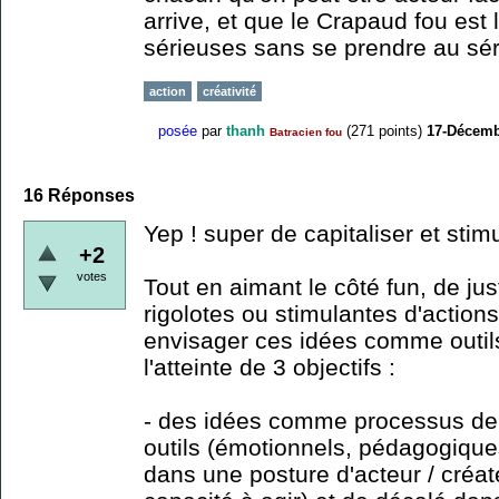
arrive, et que le Crapaud fou est
sérieuses sans se prendre au sér
action
créativité
posée
par
thanh
(
271
points)
17-Décemb
Batracien fou
16
Réponses
Yep ! super de capitaliser et stim
+2
votes
Tout en aimant le côté fun, de ju
rigolotes ou stimulantes d'action
envisager ces idées comme outils
l'atteinte de 3 objectifs :
- des idées comme processus de 
outils (émotionnels, pédagogiques
dans une posture d'acteur / créa