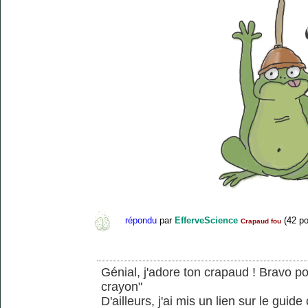
répondu
par
EfferveScience
(
42
po
Crapaud fou
Génial, j'adore ton crapaud ! Bravo po
crayon"
D'ailleurs, j'ai mis un lien sur le gui