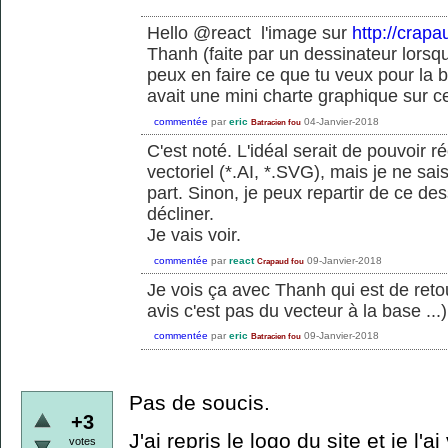
Hello @react l'image sur
http://crapa
Thanh (faite par un dessinateur lorsqu
peux en faire ce que tu veux pour la
avait une mini charte graphique sur ce
commentée
par
eric
04-Janvier-2018
Batracien fou
C'est noté. L'idéal serait de pouvoir 
vectoriel (*.AI, *.SVG), mais je ne sa
part. Sinon, je peux repartir de ce des
décliner.
Je vais voir.
commentée
par
react
09-Janvier-2018
Crapaud fou
Je vois ça avec Thanh qui est de reto
avis c'est pas du vecteur à la base ...)
commentée
par
eric
09-Janvier-2018
Batracien fou
Pas de soucis.
+3
J'ai repris le logo du site et je l'ai
votes