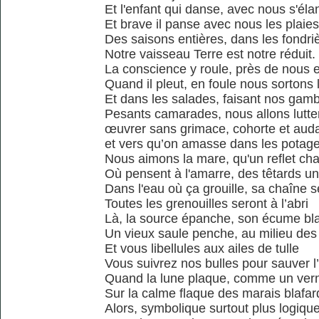
Et l'enfant qui danse, avec nous s'éla
Et brave il panse avec nous les plaies
Des saisons entières, dans les fondri
Notre vaisseau Terre est notre réduit.
La conscience y roule, près de nous 
Quand il pleut, en foule nous sortons l
Et dans les salades, faisant nos gam
Pesants camarades, nous allons lutter
œuvrer sans grimace, cohorte et aud
et vers qu’on amasse dans les potag
Nous aimons la mare, qu'un reflet ch
Où pensent à l'amarre, des têtards un
Dans l'eau où ça grouille, sa chaîne s
Toutes les grenouilles seront à l’abri
Là, la source épanche, son écume bl
Un vieux saule penche, au milieu des
Et vous libellules aux ailes de tulle
Vous suivrez nos bulles pour sauver l
Quand la lune plaque, comme un vern
Sur la calme flaque des marais blafar
Alors, symbolique surtout plus logiqu