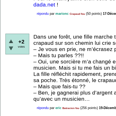
dada.net
!
répondu
par
marionc
(
50
points)
17-Déce
Crapaud fou
Dans une forêt, une fille marche 
+2
crapaud sur son chemin lui crie 
votes
– Je vous en prie, ne m’écrasez 
– Mais tu parles ??!!
– Oui, une sorcière m’a changé e
musicien. Mais si tu me fais un b
La fille réfléchit rapidement, pren
sa poche. Très étonné, le crapau
– Mais que fais-tu ??
– Ben, je gagnerai plus d’argent 
qu’avec un musicien…
répondu
par
eric
(
256
points)
19-Décemb
Batracien fou