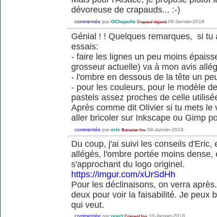
dévoreuse de crapauds... :-)
commentée
par
OChapelle
09-Janvier-2018
Crapaud déjanté
Génial ! ! Quelques remarques, si tu 
essais:
- faire les lignes un peu moins épaiss
grosseur actuelle) va à mon avis allég
- l'ombre en dessous de la tête un p
- pour les couleurs, pour le modèle de
pastels assez proches de celle utilisé
Après comme dit Olivier si tu mets le 
aller bricoler sur Inkscape ou Gimp po
commentée
par
eric
09-Janvier-2018
Batracien fou
Du coup, j'ai suivi les conseils d'Eric, 
allégés, l'ombre portée moins dense, e
s'approchant du logo originel.
https://imgur.com/xUrSdHh
Pour les déclinaisons, on verra après..
deux pour voir la faisabilité. Je peux b
qui veut.
commentée
par
react
10-Janvier-2018
Crapaud fou