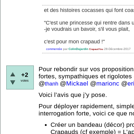
et des histoires cocasses qui font coa
"C'est une princesse qui rentre dans u
-je voudrais un bavoir, s'il vous plait,
c'est pour mon crapaud !"
commentée
par
ColinDujardin
28-Décembre-2017
Crapaud fou
Pour rebondir sur vos proposition
+2
fortes, sympathiques et rigolotes
votes
@
@
Mickael
@
marionc
@
er
thanh
Voici l’avis que j’y pose.
Pour déployer rapidement, simple
interrogation forte, voici ce que n
Créer un bandeau (décor) profi
Crapauds (cf exemple) = L’a