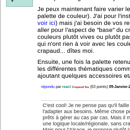
Je peux maintenant faire varier le
palette de couleur). J'ai pour l'ins
voir ici
) mais j'ai besoin de vos r
aller pour l'aspect de "base" du 
couleurs plutôt vives ou plutôt pa
qui n'ont rien à voir avec les cou
crapaud... dîtes moi.
Ensuite, une fois la palette reten
les différentes thématiques com
ajoutant quelques accessoires et/
répondu
par
react
(
63
points)
09-Janvier-
Crapaud fou
C'est cool! Je ne pense pas qu'il faill
l'adapter aux besoins. Même chose pour
prêts à gérer au cas par cas. Mais il 
une logique locale/régionale, sans crai
Mais pour l'Alsace, je propose plutôt 