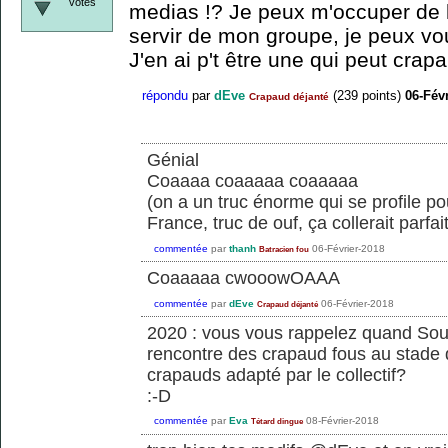
votes
medias !? Je peux m'occuper de 
servir de mon groupe, je peux v
J'en ai p't être une qui peut crap
répondu
par
dEve
(
239
points)
06-Fév
Crapaud déjanté
Génial
Coaaaa coaaaaa coaaaaa
(on a un truc énorme qui se profile p
France, truc de ouf, ça collerait parfa
commentée
par
thanh
06-Février-2018
Batracien fou
Coaaaaa cwooowOAAA
commentée
par
dEve
06-Février-2018
Crapaud déjanté
2020 : vous vous rappelez quand Sou
rencontre des crapaud fous au stade
crapauds adapté par le collectif?
:-D
commentée
par
Eva
08-Février-2018
Tétard dingue