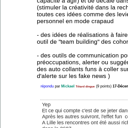
capacité à agir) et de décalé da
(stimuler la créativité dans la rec
toutes ces idées comme des lev
personnel en mode crapaud
- des idées de réalisations à fai
outil de "team building" des coho
- des outils de communication po
préoccupations, alerter ou suggé
des auto collants funs à coller s
d'alerte sur les fake news )
répondu
par
Mickael
(
9
points)
17-Déce
Tétard dingue
Yep
Et ce qui compte c'est de se jeter da
Après les autres suivront, l'effet fun 
A Lille les rencontres ont été aussi r