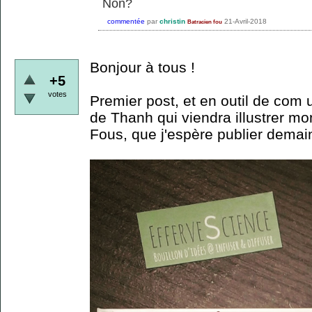
Non?
commentée
par
christin
21-Avril-2018
Batracien fou
Bonjour à tous !
+5
votes
Premier post, et en outil de com
de Thanh qui viendra illustrer mo
Fous, que j'espère publier demain