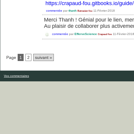
https://crapaud-fou.gitbooks.io/guide
commentée
par
thanh
11-Février-2018
Batracien fou
Merci Thanh ! Génial pour le lien, me
Au plaisir de collaborer plus activemen
commentée
par
EfferveScience
11-Février-201
Crapaud fou
Page
1
2
suivant »
Vos commentaires