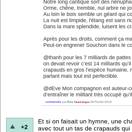
Notre long cantique sort des nénupha
Orme, chêne, tremble, nul arbre ne j
Au loin le bois semble un géant qui c
La nuit est limpide, l'étang est sans ri
Dans la mare splendide, luisent les c
Après pour les droits, comment ça m
Peut-on engrener Souchon dans le coll
@thanh pour les 7 milliards de pattes s
on devait revoir c’est 14 milliards qu’i
crapauds en gros l’espèce humaine, ma
parlant mais tout est perfectible.
@dEve Mon compagnon est auteur-comp
d’entraîner le militant très occupé qu’i
commentée
par
Eva
08-Février-2018
Tétard dingue
Et si on faisait un hymne, une ch
+2
avec tout un tas de crapauds qui 