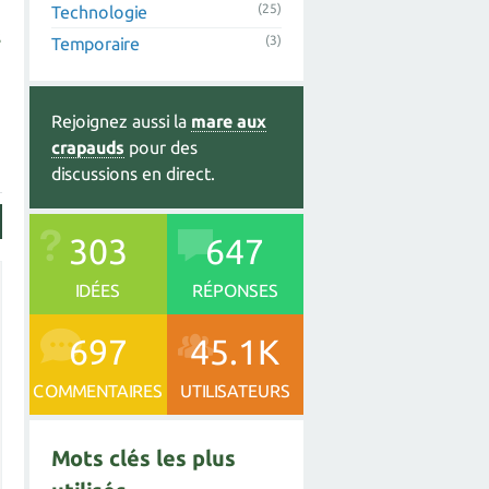
(25)
Technologie
s
(3)
Temporaire
Rejoignez aussi la
mare aux
crapauds
pour des
discussions en direct.
303
647
IDÉES
RÉPONSES
697
45.1K
COMMENTAIRES
UTILISATEURS
Mots clés les plus