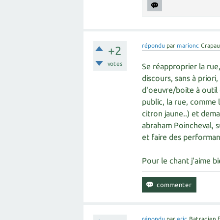
répondu
par
marionc
Crapau
+2
votes
Se réapproprier la rue
discours, sans à priori
d'oeuvre/boite à outil
public, la rue, comme l
citron jaune..) et dem
abraham Poincheval, s
et faire des performa
Pour le chant j'aime b
répondu
par
eric
Batracien 