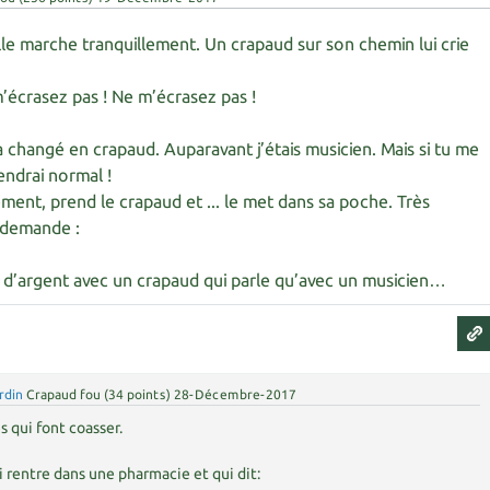
lle marche tranquillement. Un crapaud sur son chemin lui crie
m’écrasez pas ! Ne m’écrasez pas !
a changé en crapaud. Auparavant j’étais musicien. Mais si tu me
iendrai normal !
dement, prend le crapaud et ... le met dans sa poche. Très
i demande :
s d’argent avec un crapaud qui parle qu’avec un musicien…
rdin
Crapaud fou
(
34
points)
28-Décembre-2017
s qui font coasser.
i rentre dans une pharmacie et qui dit: