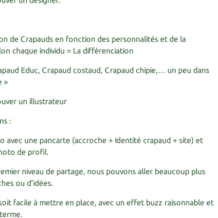
ouver un designer.
on de Crapauds en fonction des personnalités et de la
lon chaque individu = La différenciation
rapaud Educ, Crapaud costaud, Crapaud chipie,… un peu dans
e »
uver un illustrateur
ns :
 avec une pancarte (accroche + Identité crapaud + site) et
oto de profil.
remier niveau de partage, nous pouvons aller beaucoup plus
ches ou d’idées.
soit facile à mettre en place, avec un effet buzz raisonnable et
 terme.