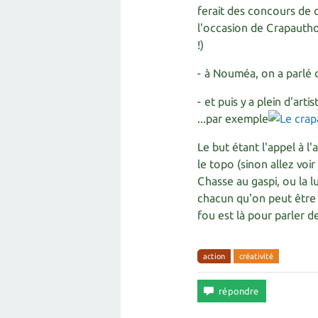
ferait des concours de c
l'occasion de Crapautho
!)
- à Nouméa, on a parlé 
- et puis y a plein d'art
...par exemple
Le but étant l'appel à l
le topo (sinon allez voir
Chasse au gaspi, ou la lu
chacun qu'on peut être 
fou est là pour parler d
action
créativité