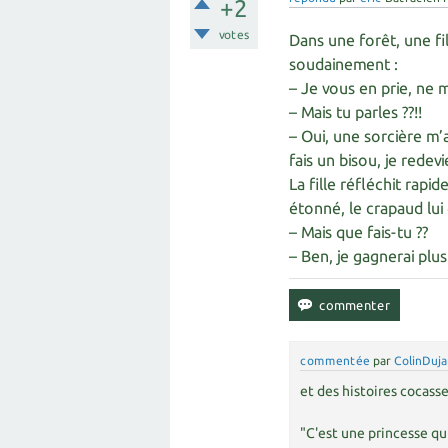
+2
votes
Dans une forêt, une fi
soudainement :
– Je vous en prie, ne 
– Mais tu parles ??!!
– Oui, une sorcière m’
fais un bisou, je redev
La fille réfléchit rapi
étonné, le crapaud lu
– Mais que fais-tu ??
– Ben, je gagnerai plu
commentée
par
ColinDuja
et des histoires cocasse
"C'est une princesse qu