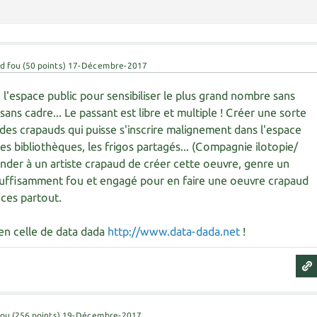
d fou
(
50
points)
17-Décembre-2017
, l'espace public pour sensibiliser le plus grand nombre sans
, sans cadre... Le passant est libre et multiple ! Créer une sorte
 des crapauds qui puisse s'inscrire malignement dans l'espace
es bibliothèques, les frigos partagés... (Compagnie ilotopie/
ander à un artiste crapaud de créer cette oeuvre, genre un
uffisamment fou et engagé pour en faire une oeuvre crapaud
nces partout.
ien celle de data dada
http://www.data-dada.net
!
fou
(
256
points)
19-Décembre-2017