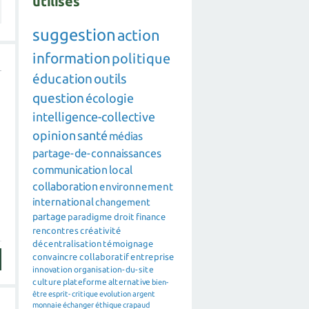
utilisés
suggestion
action
information
politique
éducation
outils
question
écologie
intelligence-collective
opinion
santé
médias
partage-de-connaissances
communication
local
collaboration
environnement
international
changement
partage
paradigme
droit
finance
rencontres
créativité
décentralisation
témoignage
convaincre
collaboratif
entreprise
innovation
organisation-du-site
culture
plateforme
alternative
bien-
être
esprit-critique
evolution
argent
monnaie
échanger
éthique
crapaud