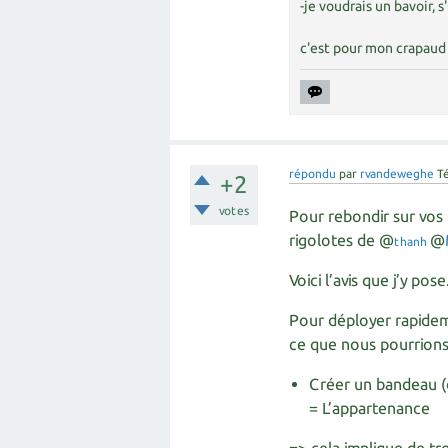
-je voudrais un bavoir, s'
c'est pour mon crapaud 
répondu
par
rvandeweghe
T
+2
votes
Pour rebondir sur vos 
rigolotes de @
@
thanh
Voici l’avis que j’y pose
Pour déployer rapideme
ce que nous pourrions 
Créer un bandeau (d
= L’appartenance