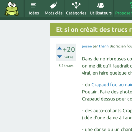
Idées
Mots clés
Catégories
Utilisateurs
Proposer
Et si on créait des trucs
posée
par
thanh
Batracien fo
+20
votes
Dans de nombreuses conf
on me dit qu'il faudrai
5.2k
vues
viral, en faire quelque 
- du
Crapaud fou au nain
Poulain. Faire des phot
Crapaud dessus pour co
- des auto-collants Crap
(idée d'une dame à Lann
- une danse ou un chant