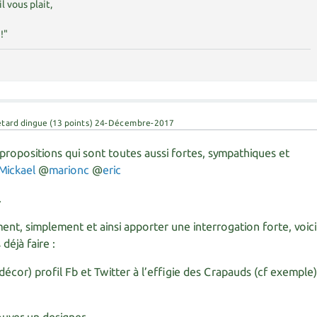
il vous plait,
!"
étard dingue
(
13
points)
24-Décembre-2017
propositions qui sont toutes aussi fortes, sympathiques et
Mickael
@
marionc
@
eric
.
nt, simplement et ainsi apporter une interrogation forte, voici
déjà faire :
écor) profil Fb et Twitter à l’effigie des Crapauds (cf exemple