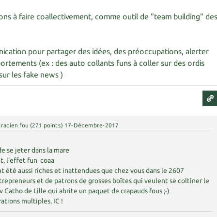
tions à faire coallectivement, comme outil de "team building" de
ication pour partager des idées, des préoccupations, alerter
tements (ex : des auto collants funs à coller sur des ordis
sur les fake news )
racien fou
(
271
points)
17-Décembre-2017
de se jeter dans la mare
t, l'effet fun coaa
ont été aussi riches et inattendues que chez vous dans le 2607
repreneurs et de patrons de grosses boîtes qui veulent se coltiner le
iv Catho de Lille qui abrite un paquet de crapauds fous ;-)
ations multiples, IC !