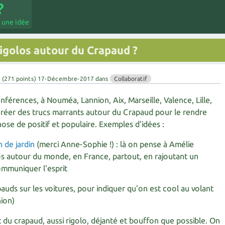
 une idée
 rigolos autour du Crapaud ?
u
(
271
points)
17-Décembre-2017
dans
Collaboratif
érences, à Nouméa, Lannion, Aix, Marseille, Valence, Lille,
t créer des trucs marrants autour du Crapaud pour le rendre
chose de positif et populaire. Exemples d'idées :
 de jardin
(merci Anne-Sophie !) : là on pense à Amélie
os autour du monde, en France, partout, en rajoutant un
mmuniquer l'esprit
auds sur les voitures, pour indiquer qu'on est cool au volant
ion)
 du crapaud, aussi rigolo, déjanté et bouffon que possible. On