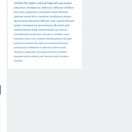
recherche
open-source
logiciel
logiciel-libre
education-intelligence-collective-réflexion
méditer
low-tech
civilisation-consciente
union
réforme
spirituel
savoir-être
transition
incubateur
univers
démocratie
education
diffuser
vote
science
humain
projet
transparence
gouvernance
diversité
web
enthousiasme
école
communauté
zéro-déchet
interdépendance
émotion
sépulture
cimetière
open-
hardware
action-non-violente
developpement-durable
poésie
ecommerce
jeu-video
ecosysteme
transport
permaculture
référendum
definition
être-humain
résilience
imaginaire
recyclage
territoire
première-
experience-de
accélérer
paix
femmes
etat
formation
homme