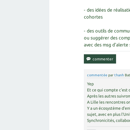
- des idées de réalisa
cohortes
- des outils de commun
ou suggérer des compor
avec des msg d'alerte 
commentée
par
thanh
Bat
Yep
Et ce qui compte c'est 
Après les autres suivron
A Lille les rencontres 
Y a un écosystème d'ent
sujet, avec en plus l'Un
Synchronicités, collabor